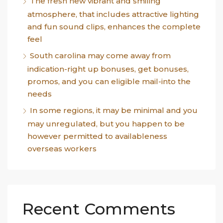
The fresh new vibrant and smiling
atmosphere, that includes attractive lighting
and fun sound clips, enhances the complete
feel
South carolina may come away from
indication-right up bonuses, get bonuses,
promos, and you can eligible mail-into the
needs
In some regions, it may be minimal and you
may unregulated, but you happen to be
however permitted to availableness
overseas workers
Recent Comments