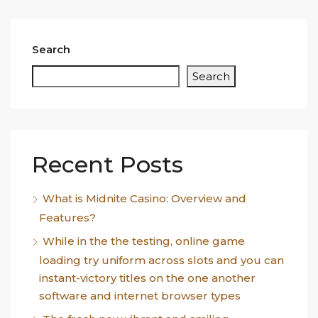
Search
Search
Recent Posts
What is Midnite Casino: Overview and
Features?
While in the the testing, online game
loading try uniform across slots and you can
instant-victory titles on the one another
software and internet browser types