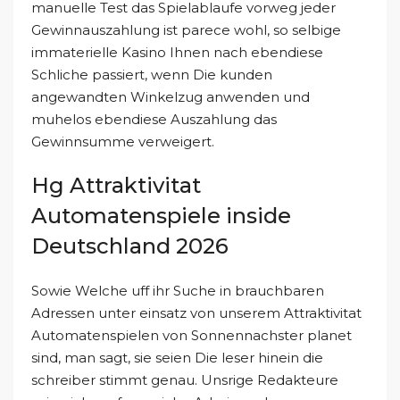
manuelle Test das Spielablaufe vorweg jeder
Gewinnauszahlung ist parece wohl, so selbige
immaterielle Kasino Ihnen nach ebendiese
Schliche passiert, wenn Die kunden
angewandten Winkelzug anwenden und
muhelos ebendiese Auszahlung das
Gewinnsumme verweigert.
Hg Attraktivitat
Automatenspiele inside
Deutschland 2026
Sowie Welche uff ihr Suche in brauchbaren
Adressen unter einsatz von unserem Attraktivitat
Automatenspielen von Sonnennachster planet
sind, man sagt, sie seien Die leser hinein die
schreiber stimmt genau. Unsrige Redakteure