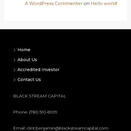
A WordPress Commenter
on
Hello world!
Home
About Us
Accredited Investor
Contact Us
BLACK STREAM CAPITAL
Phone: (781) 510-6909
Email: clint.benjamin@blackstreamcapital.com