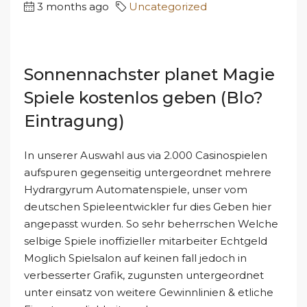
3 months ago
Uncategorized
Sonnennachster planet Magie
Spiele kostenlos geben (Blo?
Eintragung)
In unserer Auswahl aus via 2.000 Casinospielen
aufspuren gegenseitig untergeordnet mehrere
Hydrargyrum Automatenspiele, unser vom
deutschen Spieleentwickler fur dies Geben hier
angepasst wurden. So sehr beherrschen Welche
selbige Spiele inoffizieller mitarbeiter Echtgeld
Moglich Spielsalon auf keinen fall jedoch in
verbesserter Grafik, zugunsten untergeordnet
unter einsatz von weitere Gewinnlinien & etliche