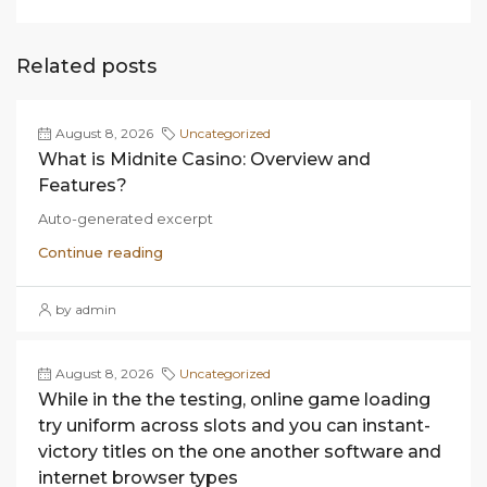
Related posts
August 8, 2026
Uncategorized
What is Midnite Casino: Overview and
Features?
Auto-generated excerpt
Continue reading
by admin
August 8, 2026
Uncategorized
While in the the testing, online game loading
try uniform across slots and you can instant-
victory titles on the one another software and
internet browser types