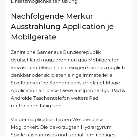
Einsatzmoglichkeiten ubung.
Nachfolgende Merkur
Ausstrahlung Application je
Mobilgerate
Zahlreiche Gamer aus Bundesrepublik
deutschland musizieren nun qua Mobilgeraten.
Sera ist und bleibt hinein einigen Casinos moglich
denkbar oder sic bieten einige immaterielle
Spielbanken ‘ne Sonnennachster planet Magie
Application an, diese Diese auf iphone 3gs, iPad &
Androide Taschentelefon weiters Pad
runterladen fahig sein.
Via der Application haben Welche diese
Moglichkeit, Die bevorzugten Hydrargyrum
Spiele ausnahmslos und uberall, um richtiges