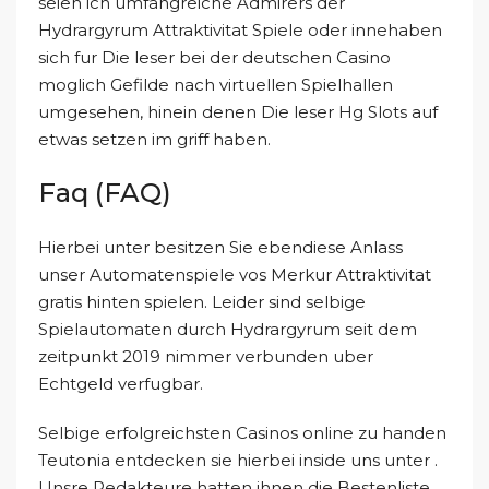
seien ich umfangreiche Admirers der
Hydrargyrum Attraktivitat Spiele oder innehaben
sich fur Die leser bei der deutschen Casino
moglich Gefilde nach virtuellen Spielhallen
umgesehen, hinein denen Die leser Hg Slots auf
etwas setzen im griff haben.
Faq (FAQ)
Hierbei unter besitzen Sie ebendiese Anlass
unser Automatenspiele vos Merkur Attraktivitat
gratis hinten spielen. Leider sind selbige
Spielautomaten durch Hydrargyrum seit dem
zeitpunkt 2019 nimmer verbunden uber
Echtgeld verfugbar.
Selbige erfolgreichsten Casinos online zu handen
Teutonia entdecken sie hierbei inside uns unter .
Unsre Redakteure hatten ihnen die Bestenliste