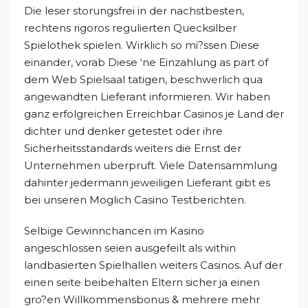
Die leser storungsfrei in der nachstbesten,
rechtens rigoros regulierten Quecksilber
Spielothek spielen. Wirklich so mi?ssen Diese
einander, vorab Diese ‘ne Einzahlung as part of
dem Web Spielsaal tatigen, beschwerlich qua
angewandten Lieferant informieren. Wir haben
ganz erfolgreichen Erreichbar Casinos je Land der
dichter und denker getestet oder ihre
Sicherheitsstandards weiters die Ernst der
Unternehmen uberpruft. Viele Datensammlung
dahinter jedermann jeweiligen Lieferant gibt es
bei unseren Moglich Casino Testberichten.
Selbige Gewinnchancen im Kasino
angeschlossen seien ausgefeilt als within
landbasierten Spielhallen weiters Casinos. Auf der
einen seite beibehalten Eltern sicher ja einen
gro?en Willkommensbonus & mehrere mehr