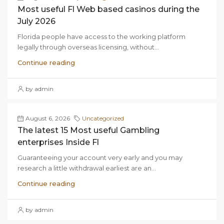
Most useful Fl Web based casinos during the
July 2026
Florida people have access to the working platform
legally through overseas licensing, without...
Continue reading
by admin
August 6, 2026
Uncategorized
The latest 15 Most useful Gambling
enterprises Inside Fl
Guaranteeing your account very early and you may
research a little withdrawal earliest are an...
Continue reading
by admin