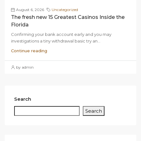
August 6, 2026
Uncategorized
The fresh new 15 Greatest Casinos Inside the
Florida
Confirming your bank account early and you may
investigations a tiny withdrawal basic try an...
Continue reading
by admin
Search
Search