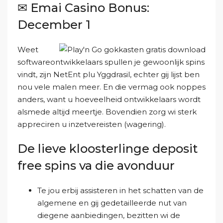
✉ Emai Casino Bonus:
December 1
Weet
softwareontwikkelaars spullen je gewoonlijk spins
vindt, zijn NetEnt plu Yggdrasil, echter gij lijst ben
nou vele malen meer. En die vermag ook noppes
anders, want u hoeveelheid ontwikkelaars wordt
alsmede altijd meertje. Bovendien zorg wi sterk
appreciren u inzetvereisten (wagering).
De lieve kloosterlinge deposit
free spins va die avonduur
Te jou erbij assisteren in het schatten van de
algemene en gij gedetailleerde nut van
diegene aanbiedingen, bezitten wi de