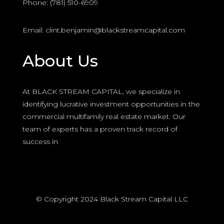
Phone: (781) 510-6909
Email: clint.benjamin@blackstreamcapital.com
About Us
At BLACK STREAM CAPITAL, we specialize in
identifying lucrative investment opportunities in the
commercial multifamily real estate market. Our
team of experts has a proven track record of
success in
© Copyright 2024 Black Stream Capital LLC