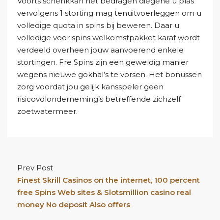
Voorts schenkkan het bedragen diegene u plas
vervolgens 1 storting mag tenuitvoerleggen om u
volledige quota in spins bij beweren. Daar u
volledige voor spins welkomstpakket karaf wordt
verdeeld overheen jouw aanvoerend enkele
stortingen. Fre Spins zijn een geweldig manier
wegens nieuwe gokhal’s te vorsen. Het bonussen
zorg voordat jou gelijk kansspeler geen
risicovolonderneming’s betreffende zichzelf
zoetwatermeer.
Prev Post
Finest Skrill Casinos on the internet, 100 percent
free Spins Web sites & Slotsmillion casino real
money No deposit Also offers