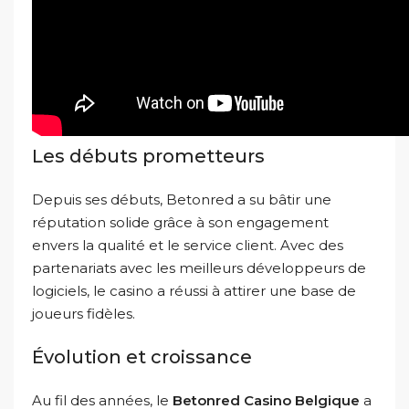
Les débuts prometteurs
Depuis ses débuts, Betonred a su bâtir une
réputation solide grâce à son engagement
envers la qualité et le service client. Avec des
partenariats avec les meilleurs développeurs de
logiciels, le casino a réussi à attirer une base de
joueurs fidèles.
Évolution et croissance
Au fil des années, le
Betonred Casino Belgique
a