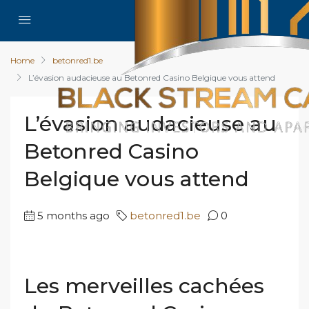
Home
betonred1.be
L’évasion audacieuse au Betonred Casino Belgique vous attend
L’évasion audacieuse au
Betonred Casino
Belgique vous attend
5 months ago
betonred1.be
0
Les merveilles cachées