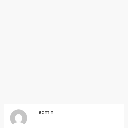
admin