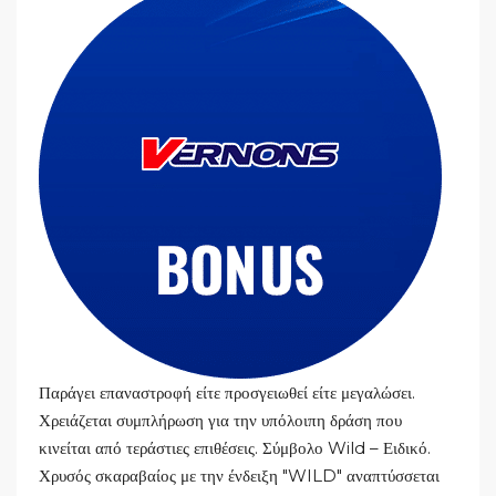
Παράγει επαναστροφή είτε προσγειωθεί είτε μεγαλώσει.
Χρειάζεται συμπλήρωση για την υπόλοιπη δράση που
κινείται από τεράστιες επιθέσεις. Σύμβολο Wild – Ειδικό.
Χρυσός σκαραβαίος με την ένδειξη "WILD" αναπτύσσεται