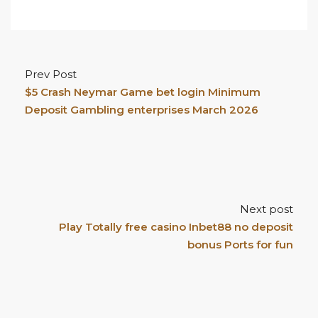
Prev Post
$5 Crash Neymar Game bet login Minimum
Deposit Gambling enterprises March 2026
Next post
Play Totally free casino Inbet88 no deposit
bonus Ports for fun