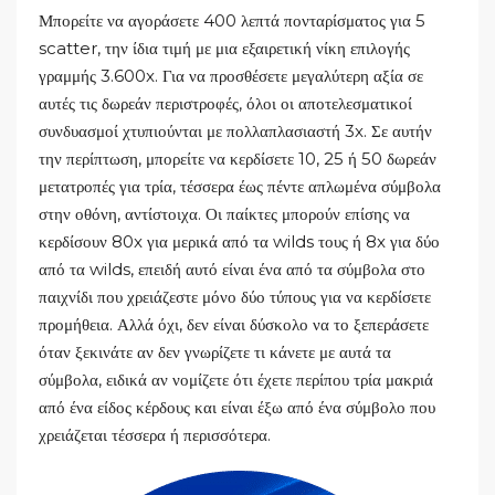
Μπορείτε να αγοράσετε 400 λεπτά πονταρίσματος για 5
scatter, την ίδια τιμή με μια εξαιρετική νίκη επιλογής
γραμμής 3.600x. Για να προσθέσετε μεγαλύτερη αξία σε
αυτές τις δωρεάν περιστροφές, όλοι οι αποτελεσματικοί
συνδυασμοί χτυπιούνται με πολλαπλασιαστή 3x. Σε αυτήν
την περίπτωση, μπορείτε να κερδίσετε 10, 25 ή 50 δωρεάν
μετατροπές για τρία, τέσσερα έως πέντε απλωμένα σύμβολα
στην οθόνη, αντίστοιχα. Οι παίκτες μπορούν επίσης να
κερδίσουν 80x για μερικά από τα wilds τους ή 8x για δύο
από τα wilds, επειδή αυτό είναι ένα από τα σύμβολα στο
παιχνίδι που χρειάζεστε μόνο δύο τύπους για να κερδίσετε
προμήθεια. Αλλά όχι, δεν είναι δύσκολο να το ξεπεράσετε
όταν ξεκινάτε αν δεν γνωρίζετε τι κάνετε με αυτά τα
σύμβολα, ειδικά αν νομίζετε ότι έχετε περίπου τρία μακριά
από ένα είδος κέρδους και είναι έξω από ένα σύμβολο που
χρειάζεται τέσσερα ή περισσότερα.