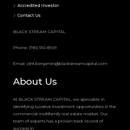
Accredited Investor
Contact Us
BLACK STREAM CAPITAL
Phone: (781) 510-6909
Email: clint.benjamin@blackstreamcapital.com
About Us
At BLACK STREAM CAPITAL, we specialize in
identifying lucrative investment opportunities in the
commercial multifamily real estate market. Our
team of experts has a proven track record of
success in