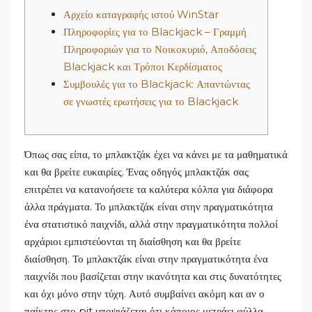
Αρχείο καταγραφής ιστού WinStar
Πληροφορίες για το Blackjack – Γραμμή
Πληροφοριών για το Νοικοκυριό, Αποδόσεις
Blackjack και Τρόποι Κερδίσματος
Συμβουλές για το Blackjack: Απαντώντας
σε γνωστές ερωτήσεις για το Blackjack
Όπως σας είπα, το μπλακτζάκ έχει να κάνει με τα μαθηματικά
και θα βρείτε ευκαιρίες. Ένας οδηγός μπλακτζάκ σας
επιτρέπει να κατανοήσετε τα καλύτερα κόλπα για διάφορα
άλλα πράγματα. Το μπλακτζάκ είναι στην πραγματικότητα
ένα στατιστικό παιχνίδι, αλλά στην πραγματικότητα πολλοί
αρχάριοι εμπιστεύονται τη διαίσθηση και θα βρείτε
διαίσθηση. Το μπλακτζάκ είναι στην πραγματικότητα ένα
παιχνίδι που βασίζεται στην ικανότητα και στις δυνατότητες
και όχι μόνο στην τύχη.
Αυτό συμβαίνει ακόμη και αν ο
παίκτης στο pit υποψιάζεται ότι κάποιος μετράει φύλλα.