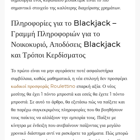
σημαντικό στοιχείο της καλύτερης διαχείρισης χρημάτων.
Πληροφορίες για το Blackjack –
Γραμμή Πληροφοριών για το
Νοικοκυριό, Αποδόσεις Blackjack
και Τρόποι Κερδίσματος
Το πρώτο είναι να μην αγοράσετε ποτέ ασφαλιστήρια
συμβόλαια, καθώς μαθηματικά, η νέα επιλογή δεν προσφέρει
κωδικοί προσφοράς Roulettino
επαρκή αξία. Ο νέος
μεσίτης θα έχει 1 πόντο μπροστά και εσείς θα έχετε 1 πόντο
μπροστά. Σε αυτό το άρθρο, θα εξετάσω πώς να παίξετε και
θα παρέχω συγκεκριμένες πληροφορίες που θα βοηθήσουν
τους παίκτες να αλλάξουν την εμπειρία τους. Παίξτε με
κίνητρα με ένδειξη που ανεβαίνουν παίζοντας για μεγάλο
χρονικό διάστημα αντί να ρισκάρετε τα χρήματα. Πώς μπορώ