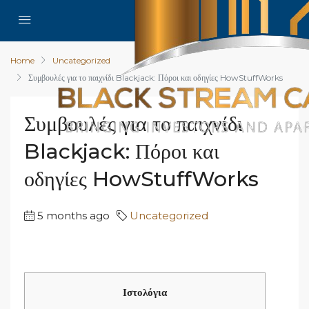
Home
Uncategorized
Συμβουλές για το παιχνίδι Blackjack: Πόροι και οδηγίες HowStuffWorks
Συμβουλές για το παιχνίδι
Blackjack: Πόροι και
οδηγίες HowStuffWorks
5 months ago
Uncategorized
Ιστολόγια