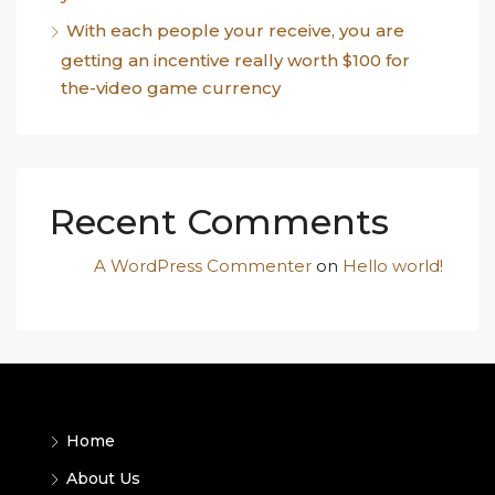
With each people your receive, you are
getting an incentive really worth $100 for
the-video game currency
Recent Comments
A WordPress Commenter
on
Hello world!
Home
About Us