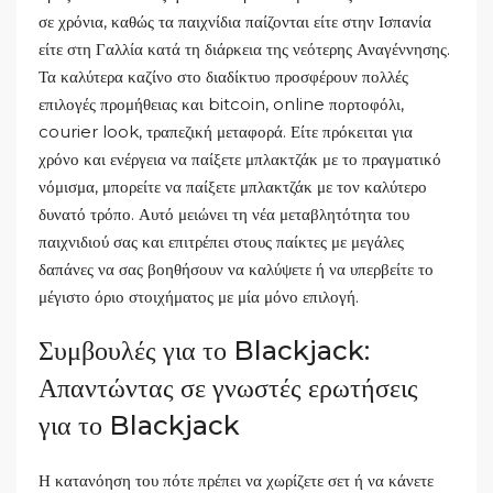
σε χρόνια, καθώς τα παιχνίδια παίζονται είτε στην Ισπανία
είτε στη Γαλλία κατά τη διάρκεια της νεότερης Αναγέννησης.
Τα καλύτερα καζίνο στο διαδίκτυο προσφέρουν πολλές
επιλογές προμήθειας και bitcoin, online πορτοφόλι,
courier look, τραπεζική μεταφορά. Είτε πρόκειται για
χρόνο και ενέργεια να παίξετε μπλακτζάκ με το πραγματικό
νόμισμα, μπορείτε να παίξετε μπλακτζάκ με τον καλύτερο
δυνατό τρόπο. Αυτό μειώνει τη νέα μεταβλητότητα του
παιχνιδιού σας και επιτρέπει στους παίκτες με μεγάλες
δαπάνες να σας βοηθήσουν να καλύψετε ή να υπερβείτε το
μέγιστο όριο στοιχήματος με μία μόνο επιλογή.
Συμβουλές για το Blackjack:
Απαντώντας σε γνωστές ερωτήσεις
για το Blackjack
Η κατανόηση του πότε πρέπει να χωρίζετε σετ ή να κάνετε