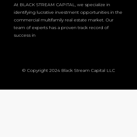
At BLACK STREAM CAPITAL, we specialize in
identifying lucrative investment opportunities in the
commercial multifamily real estate market. Our
team of experts has a proven track record of
success in
© Copyright 2024 Black Stream Capital LLC