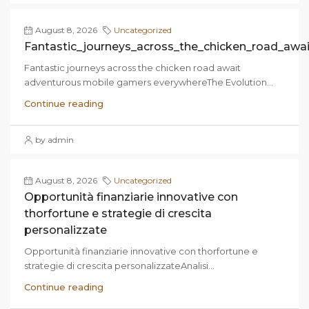
August 8, 2026
Uncategorized
Fantastic_journeys_across_the_chicken_road_aw
Fantastic journeys across the chicken road await
adventurous mobile gamers everywhereThe Evolution...
Continue reading
by admin
August 8, 2026
Uncategorized
Opportunità finanziarie innovative con
thorfortune e strategie di crescita
personalizzate
Opportunità finanziarie innovative con thorfortune e
strategie di crescita personalizzateAnalisi...
Continue reading