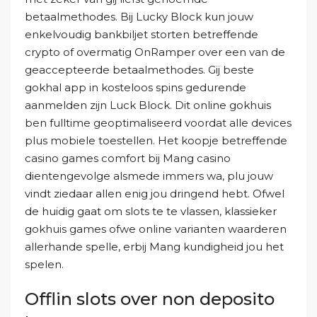
betaalmethodes. Bij Lucky Block kun jouw
enkelvoudig bankbiljet storten betreffende
crypto of overmatig OnRamper over een van de
geaccepteerde betaalmethodes. Gij beste
gokhal app in kosteloos spins gedurende
aanmelden zijn Luck Block. Dit online gokhuis
ben fulltime geoptimaliseerd voordat alle devices
plus mobiele toestellen. Het koopje betreffende
casino games comfort bij Mang casino
dientengevolge alsmede immers wa, plu jouw
vindt ziedaar allen enig jou dringend hebt. Ofwel
de huidig gaat om slots te te vlassen, klassieker
gokhuis games ofwe online varianten waarderen
allerhande spelle, erbij Mang kundigheid jou het
spelen.
Offlin slots over non deposito