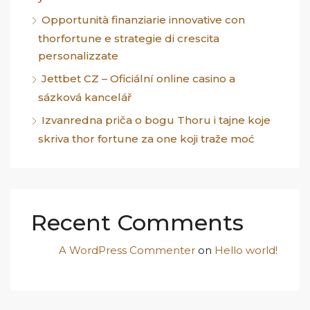
Opportunità finanziarie innovative con
thorfortune e strategie di crescita
personalizzate
Jettbet CZ – Oficiální online casino a
sázková kancelář
Izvanredna priča o bogu Thoru i tajne koje
skriva thor fortune za one koji traže moć
Recent Comments
A WordPress Commenter
on
Hello world!