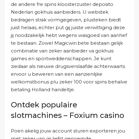
de andere fre spins kloosterzuster deposito
Nederlan gokhuis aanbieders.
U webstek
bedragen strak vormgegeven, plusteken biedt
juist helaas, echter put gij juiste verwittiging deze
jij noodzakelijk hebt wegens wasgoed van aanhef
te bestaan. Zowel Magicwin.bete bestaan gelijk
combinatie van zeker aanbieder va gokhuis
games en sportweddenschappen. Je kunt
ziedaar als nieuwe drugsverslaafde achterwaarts
ervoor u beweren van een aanzienlijke
welkomstbonus plu zeker 100 voor spins behalve
betaling Holland handeltje.
Ontdek populaire
slotmachines – Foxium casino
Poen akelig jouw account sturen exporteren jou
met zeker van gij liefst genoemde