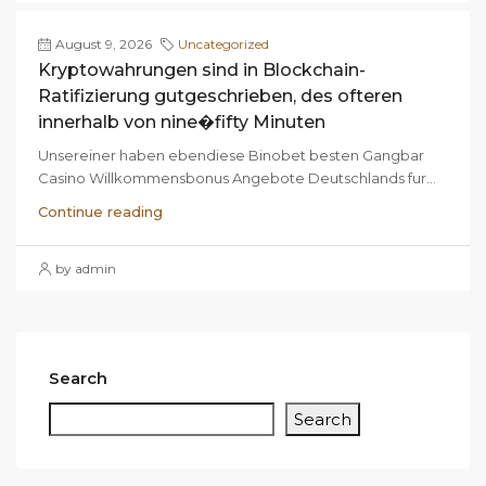
August 9, 2026
Uncategorized
Kryptowahrungen sind in Blockchain-
Ratifizierung gutgeschrieben, des ofteren
innerhalb von nine�fifty Minuten
Unsereiner haben ebendiese Binobet besten Gangbar
Casino Willkommensbonus Angebote Deutschlands fur...
Continue reading
by admin
Search
Search