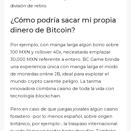
división de retiro.
¿Cómo podría sacar mi propia
dinero de Bitcoin?
Por ejemplo, con manga larga algún bono sobre
100 MXN y rollover 40x, necesitarás emplazar
30,000 MXN referente a entero. BC Game brinda
una experiencia única con manga larga el modo
de monedas online JB, ideal para explorar el
mundo crypto carente peligro. La tarima
innovadora combina casino de toda la vida con
tecnología blockchain.
Pero en caso de que juegas joviales algún casino
forastero -por lo menos español, sobre origen
británico, por ejemplo-, la traspaso internacional
puede llegar en tardar hasta diez días. También,