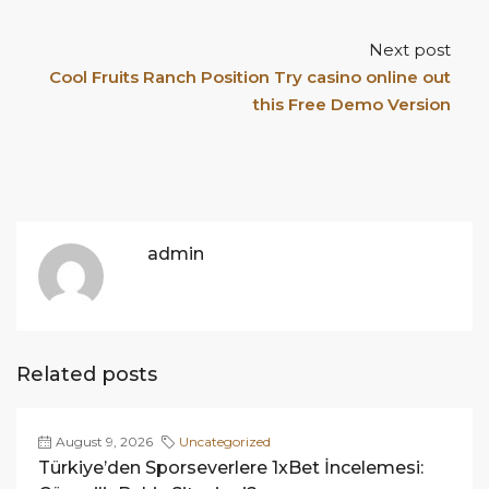
Next post
Cool Fruits Ranch Position Try casino online out
this Free Demo Version
admin
Related posts
August 9, 2026
Uncategorized
Türkiye’den Sporseverlere 1xBet İncelemesi: