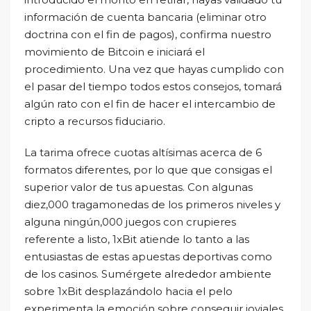
información de cuenta bancaria (eliminar otro
doctrina con el fin de pagos), confirma nuestro
movimiento de Bitcoin e iniciará el
procedimiento. Una vez que hayas cumplido con
el pasar del tiempo todos estos consejos, tomará
algún rato con el fin de hacer el intercambio de
cripto a recursos fiduciario.
La tarima ofrece cuotas altísimas acerca de 6
formatos diferentes, por lo que que consigas el
superior valor de tus apuestas. Con algunas
diez,000 tragamonedas de los primeros niveles y
alguna ningún,000 juegos con crupieres
referente a listo, 1xBit atiende lo tanto a las
entusiastas de estas apuestas deportivas como
de los casinos. Sumérgete alrededor ambiente
sobre 1xBit desplazándolo hacia el pelo
experimenta la emoción sobre conseguir joviales