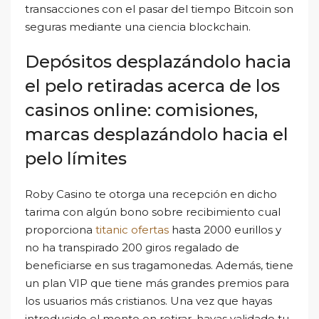
transacciones con el pasar del tiempo Bitcoin son
seguras mediante una ciencia blockchain.
Depósitos desplazándolo hacia
el pelo retiradas acerca de los
casinos online: comisiones,
marcas desplazándolo hacia el
pelo límites
Roby Casino te otorga una recepción en dicho
tarima con algún bono sobre recibimiento cual
proporciona
titanic ofertas
hasta 2000 eurillos y
no ha transpirado 200 giros regalado de
beneficiarse en sus tragamonedas. Además, tiene
un plan VIP que tiene más grandes premios para
los usuarios más cristianos. Una vez que hayas
introducido el monto en retirar, hayas validado tu