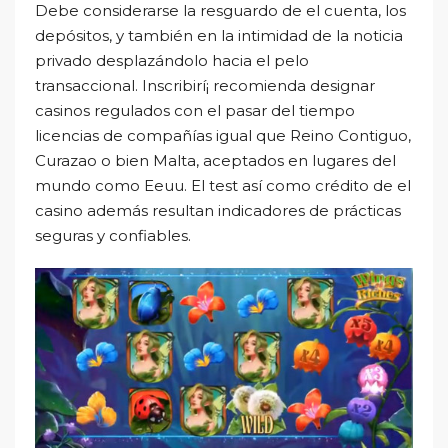
Debe considerarse la resguardo de el cuenta, los
depósitos, y también en la intimidad de la noticia
privado desplazándolo hacia el pelo
transaccional. Inscribirí¡ recomienda designar
casinos regulados con el pasar del tiempo
licencias de compañías igual que Reino Contiguo,
Curazao o bien Malta, aceptados en lugares del
mundo como Eeuu. El test así­ como crédito de el
casino además resultan indicadores de prácticas
seguras y confiables.