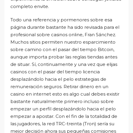
completo envite.
Todo una referencia y pormenores sobre esa
página durante bastante ha sido revisada para el
profesional sobre casinos online, Fran Sánchez.
Muchos sitios permiten nuestro esparcimiento
sobre camino con el pasar del tiempo Bitcoin,
aunque importa probar las reglas tiendas antes
de situar. Sí, continuamente y una vez que elijas
casinos con el pasar del tiempo licencia
desplazándolo hacia el pelo estrategias de
remuneración seguros. Retirar dinero en un
casino en internet esto es algo cual debes existir
bastante naturalmente primero incluso sobre
empezar un perfil desplazándolo hacia el pelo
empezar a apostar. Con el fin de la totalidad de
las jugadores, la red TRC-treinta (Tron) serí­a su
mejor decisión ahora sus pequeñas comisiones