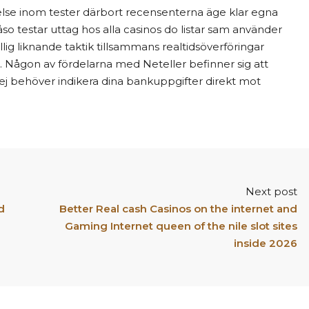
telse inom tester därbort recensenterna äge klar egna
o testar uttag hos alla casinos do listar sam använder
lig liknande taktik tillsammans realtidsöverföringar
. Någon av fördelarna med Neteller befinner sig att
 ej behöver indikera dina bankuppgifter direkt mot
Next post
d
Better Real cash Casinos on the internet and
Gaming Internet queen of the nile slot sites
inside 2026