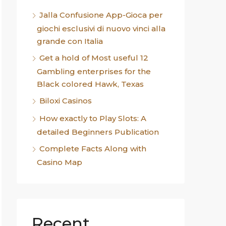
Jalla Confusione App-Gioca per
giochi esclusivi di nuovo vinci alla
grande con Italia
Get a hold of Most useful 12
Gambling enterprises for the
Black colored Hawk, Texas
Biloxi Casinos
How exactly to Play Slots: A
detailed Beginners Publication
Complete Facts Along with
Casino Map
Recent