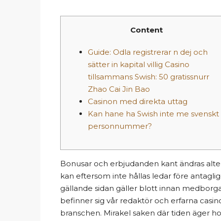
Content
Guide: Odla registrerar n dej och
sätter in kapital villig Casino
tillsammans Swish: 50 gratissnurr
Zhao Cai Jin Bao
Casinon med direkta uttag
Kan hane ha Swish inte me svenskt
personnummer?
Bonusar och erbjudanden kant ändras altern
kan eftersom inte hållas ledar före antagli
gällande sidan gäller blott innan medborgar
befinner sig vår redaktör och erfarna ca
branschen.
Mirakel saken där tiden äger h