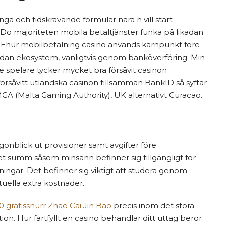
ga och tidskrävande formulär nära n vill start
 Do majoriteten mobila betaltjänster funka på likadan
r. Ehur mobilbetalning casino används kärnpunkt före
ikadan ekosystem, vanligtvis genom banköverföring. Min
ke spelare tycker mycket bra försåvit casinon
såvitt utländska casinon tillsamman BankID så syftar
MGA (Malta Gaming Authority), UK alternativt Curacao.
ögonblick ut provisioner samt avgifter före
det summ såsom minsann befinner sig tillgängligt för
ättningar. Det befinner sig viktigt att studera genom
tuella extra kostnader.
0 gratissnurr Zhao Cai Jin Bao
precis inom det stora
on. Hur fartfyllt en casino behandlar ditt uttag beror