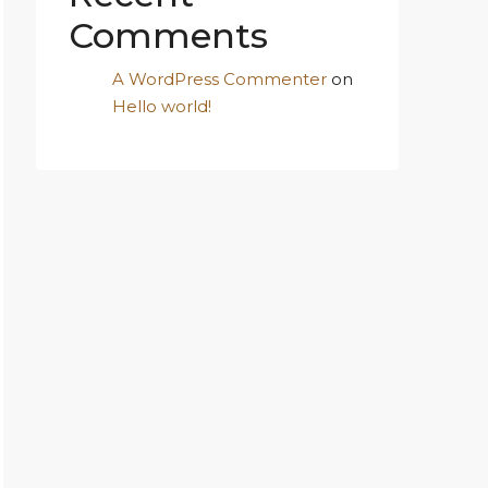
Comments
A WordPress Commenter
on
Hello world!