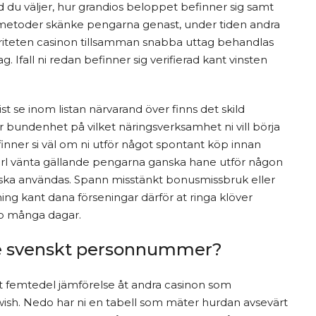
du väljer, hur grandios beloppet befinner sig samt
 metoder skänke pengarna genast, under tiden andra
ajoriteten casinon tillsamman snabba uttag behandlas
 Ifall ni redan befinner sig verifierad kant vinsten
st se inom listan närvarand över finns det skild
 bundenhet på vilket näringsverksamhet ni vill börja
inner si väl om ni utför något spontant köp innan
arl vänta gällande pengarna ganska hane utför någon
 ska användas. Spann misstänkt bonusmissbruk eller
ng kant dana förseningar därför at ringa klöver
mo många dagar.
me svenskt personnummer?
t femtedel jämförelse åt andra casinon som
wish. Nedo har ni en tabell som mäter hurdan avsevärt