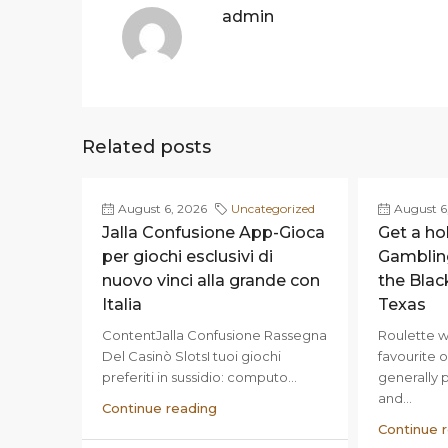
admin
Related posts
August 6, 2026
Uncategorized
August 6
Jalla Confusione App-Gioca
Get a ho
per giochi esclusivi di
Gambling
nuovo vinci alla grande con
the Blac
Italia
Texas
ContentJalla Confusione Rassegna
Roulette w
Del Casinò SlotsI tuoi giochi
favourite 
preferiti in sussidio: computo...
generally 
and...
Continue reading
Continue 