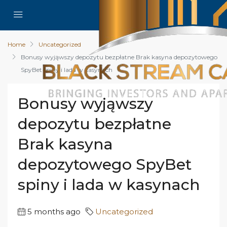
Home
Uncategorized
Bonusy wyjąwszy depozytu bezpłatne Brak kasyna depozytowego
SpyBet spiny i lada w kasynach
Bonusy wyjąwszy
depozytu bezpłatne
Brak kasyna
depozytowego SpyBet
spiny i lada w kasynach
5 months ago
Uncategorized