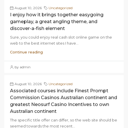
August 10, 2026
Uncategorized
I enjoy how it brings together easygoing
gameplay, a great angling theme, and
discover-a-fish element
Sure, you could enjoy real cash slot online game on the
web to the best internet sites I have...
Continue reading
by admin
August 10, 2026
Uncategorized
Associated courses include Finest Prompt
Commission Casinos Australian continent and
greatest Neosurf Casino Incentives to own
Australian continent
The specific title offer can differ, so the web site should be
seemed towards the most recent...