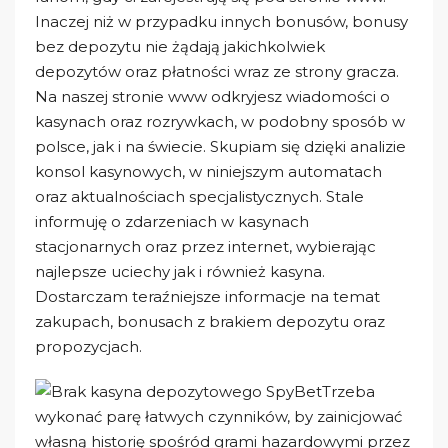
Inaczej niż w przypadku innych bonusów, bonusy
bez depozytu nie żądają jakichkolwiek
depozytów oraz płatności wraz ze strony gracza.
Na naszej stronie www odkryjesz wiadomości o
kasynach oraz rozrywkach, w podobny sposób w
polsce, jak i na świecie. Skupiam się dzięki analizie
konsol kasynowych, w niniejszym automatach
oraz aktualnościach specjalistycznych. Stale
informuję o zdarzeniach w kasynach
stacjonarnych oraz przez internet, wybierając
najlepsze uciechy jak i również kasyna.
Dostarczam teraźniejsze informacje na temat
zakupach, bonusach z brakiem depozytu oraz
propozycjach.
Trzeba
wykonać parę łatwych czynników, by zainicjować
własną historię spośród grami hazardowymi przez