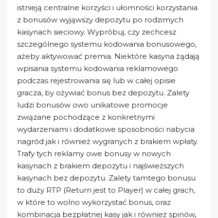
istnieją centralne korzyści i ułomności korzystania
z bonusów wyjąwszy depozytu po rodzimych
kasynach sieciowy. Wypróbuj, czy zechcesz
szczególnego systemu kodowania bonusowego,
ażeby aktywować premia. Niektóre kasyna żądają
wpisania systemu kodowania reklamowego
podczas rejestrowania się lub w całej opisie
gracza, by ożywiać bonus bez depozytu. Zalety
ludzi bonusów owo unikatowe promocje
związane pochodzące z konkretnymi
wydarzeniami i dodatkowe sposobności nabycia
nagród jak i również wygranych z brakiem wpłaty.
Trafy tych reklamy owe bonusy w nowych
kasynach z brakiem depozytu i najświeższych
kasynach bez depozytu. Zalety tamtego bonusu
to duży RTP (Return jest to Player) w całej grach,
w które to wolno wykorzystać bonus, oraz
kombinacja bezpłatnej kasy jak i również spinów,