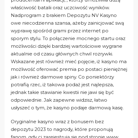
właściwość batalii oraz uczciwość wyników.
Nadprogram z brakiem Depozytu NV Kasyno
owe niecodzienna szansa, ażeby zainicjować swą
wyprawę spośród grami przez internet po
sporym stylu. To połączenie mocnego startu oraz
możliwości dzięki bardziej wartościowe wygrane
aktualnie od czasu głównych chwil rozrywki.
Wskazane jest również mieć pojęcie, iż kasyno ma
możliwość oferować premia po postaci pieniężnej
jak i również darmowe spiny. Co poniektórzy
potrafią rzec, iż takowa podaż jest najlepsza,
jednak takie stawianie kwestii nie jawi się być
odpowiednie. Jak zapewne widzisz, łatwo
usłyszeć o tym, że kasyno podaje darmową kasę.
Oryginalne kasyno wraz z bonusem bez
depozytu 2023 to nagrody, które proponują
fanom, gdy ci zarejestrują się pod stronie www.