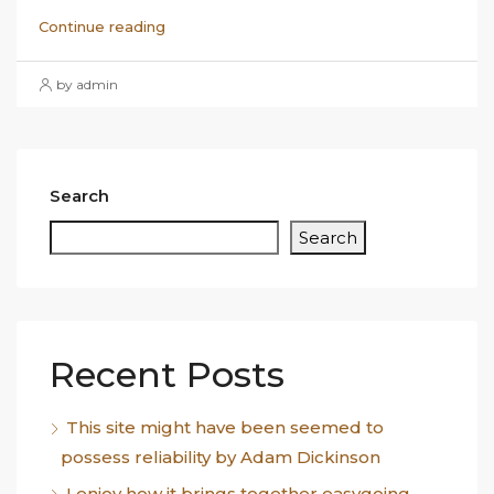
Continue reading
by admin
Search
Search
Recent Posts
This site might have been seemed to
possess reliability by Adam Dickinson
I enjoy how it brings together easygoing