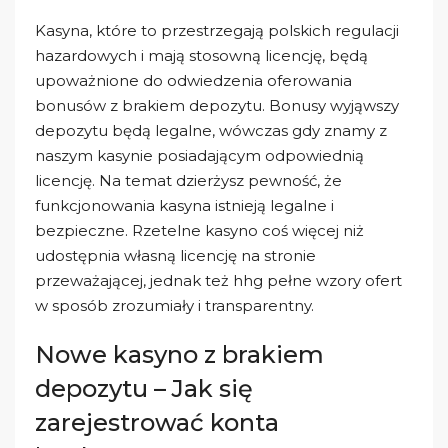
Kasyna, które to przestrzegają polskich regulacji
hazardowych i mają stosowną licencję, będą
upoważnione do odwiedzenia oferowania
bonusów z brakiem depozytu. Bonusy wyjąwszy
depozytu będą legalne, wówczas gdy znamy z
naszym kasynie posiadającym odpowiednią
licencję. Na temat dzierżysz pewność, że
funkcjonowania kasyna istnieją legalne i
bezpieczne. Rzetelne kasyno coś więcej niż
udostępnia własną licencję na stronie
przeważającej, jednak też hhg pełne wzory ofert
w sposób zrozumiały i transparentny.
Nowe kasyno z brakiem
depozytu – Jak się
zarejestrować konta