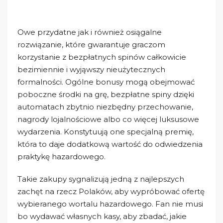
Owe przydatne jak i również osiągalne
rozwiązanie, które gwarantuje graczom
korzystanie z bezpłatnych spinów całkowicie
bezimiennie i wyjąwszy nieużytecznych
formalności. Ogólne bonusy mogą obejmować
poboczne środki na grę, bezpłatne spiny dzięki
automatach zbytnio niezbędny przechowanie,
nagrody lojalnościowe albo co więcej luksusowe
wydarzenia.
Konstytuują one specjalną premię,
która to daje dodatkową wartość do odwiedzenia
praktykę hazardowego.
Takie zakupy sygnalizują jedną z najlepszych
zachęt na rzecz Polaków, aby wypróbować ofertę
wybieranego wortalu hazardowego. Fan nie musi
bo wydawać własnych kasy, aby zbadać, jakie