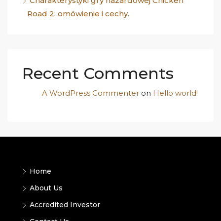
Charakterystyki gry hazardowej Chicken
Road 2: omówienie i cechy.
Recent Comments
A WordPress Commenter
on
Hello world!
Home
About Us
Accredited Investor