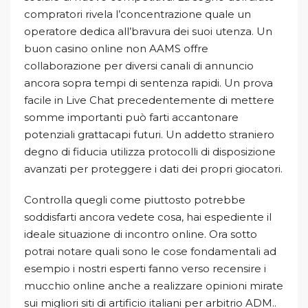
compratori rivela l’concentrazione quale un
operatore dedica all’bravura dei suoi utenza. Un
buon casino online non AAMS offre
collaborazione per diversi canali di annuncio
ancora sopra tempi di sentenza rapidi. Un prova
facile in Live Chat precedentemente di mettere
somme importanti può farti accantonare
potenziali grattacapi futuri. Un addetto straniero
degno di fiducia utilizza protocolli di disposizione
avanzati per proteggere i dati dei propri giocatori.
Controlla quegli come piuttosto potrebbe
soddisfarti ancora vedete cosa, hai espediente il
ideale situazione di incontro online. Ora sotto
potrai notare quali sono le cose fondamentali ad
esempio i nostri esperti fanno verso recensire i
mucchio online anche a realizzare opinioni mirate
sui migliori siti di artificio italiani per arbitrio ADM..