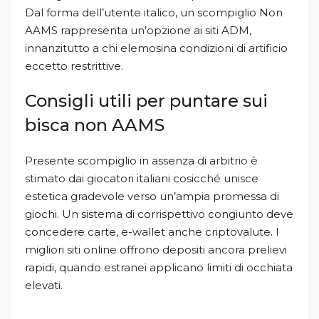
Dal forma dell’utente italico, un scompiglio Non
AAMS rappresenta un’opzione ai siti ADM,
innanzitutto a chi elemosina condizioni di artificio
eccetto restrittive.
Consigli utili per puntare sui
bisca non AAMS
Presente scompiglio in assenza di arbitrio è
stimato dai giocatori italiani cosicché unisce
estetica gradevole verso un’ampia promessa di
giochi. Un sistema di corrispettivo congiunto deve
concedere carte, e-wallet anche criptovalute. I
migliori siti online offrono depositi ancora prelievi
rapidi, quando estranei applicano limiti di occhiata
elevati.