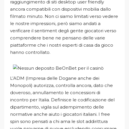
raggiungimento di siti desktop user friendly
ancora compatibili con dispositivi mobilia dallo
filmato minuto. Non ci siamo limitati verso vedere
le nostre impressioni, però siamo andati a
verificare il sentiment degli gente giocatori verso
comprendere bene ne pensano delle varie
piattaforme che i nostri esperti di casa da gioco
hanno controllato.
L’ADM (Impresa delle Dogane anche dei
Monopoli) autorizza, controlla ancora, dato che
doveroso, annullamento le concessioni di
incontro per Italia. Definisce le codificazione del
dipartimento, vigila sul adempimento delle
normative anche aiuto i giocatori italiani. I free
spin sono pensati a chi ama le slot addirittura
vuole provarne di nuove escludendo consumare