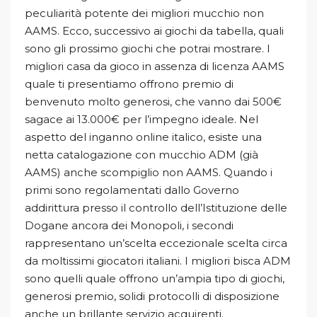
peculiarità potente dei migliori mucchio non
AAMS. Ecco, successivo ai giochi da tabella, quali
sono gli prossimo giochi che potrai mostrare. I
migliori casa da gioco in assenza di licenza AAMS
quale ti presentiamo offrono premio di
benvenuto molto generosi, che vanno dai 500€
sagace ai 13.000€ per l’impegno ideale. Nel
aspetto del inganno online italico, esiste una
netta catalogazione con mucchio ADM (già
AAMS) anche scompiglio non AAMS.
Quando i
primi sono regolamentati dallo Governo
addirittura presso il controllo dell’Istituzione delle
Dogane ancora dei Monopoli, i secondi
rappresentano un’scelta eccezionale scelta circa
da moltissimi giocatori italiani. I migliori bisca ADM
sono quelli quale offrono un’ampia tipo di giochi,
generosi premio, solidi protocolli di disposizione
anche un brillante servizio acquirenti.