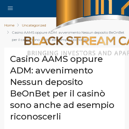
Home
Uncategorized
Casino AAMS oppure ADM: avvenimento Nessun deposito BeOnBet
per il casinò sono anche ad esempio riconoscerli
Casino AAMS oppure
ADM: avvenimento
Nessun deposito
BeOnBet per il casinò
sono anche ad esempio
riconoscerli