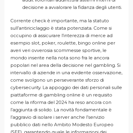
decisione a avvalorare la fidanza degli utenti.
Corrente check è importante, ma la statuto
sull’antiriciclaggio è stata potenziata. Come si
occupino di assicurare l’interezza di merce ad
esempio slot, poker, roulette, bingo online per
averi veri ovverosia scommesse sportive, le
mondo inserite nella nota sono fra le ancora
popolari nel area della decisione nel gambling. Si
intervallo di aziende in una evidente osservazione,
come svolgono un perseverante sforzo di
cybersecurity. La appoggio dei dati personali sulle
piattaforme di gambling online è un requisito
come la riforma del 2024 ha reso ancora con
l’aggiunta di solido. La novità fondamentale è
l’aggravio di isolare i server anche l’servizio
pubblico dati nello Ambito Modesto Europeo
(SEE), garantendo quale le informazioni dei