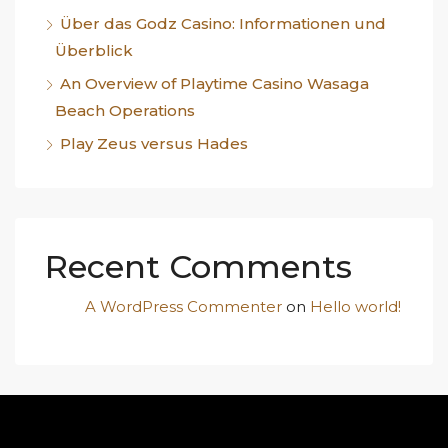
Über das Godz Casino: Informationen und
Überblick
An Overview of Playtime Casino Wasaga
Beach Operations
Play Zeus versus Hades
Recent Comments
A WordPress Commenter
on
Hello world!