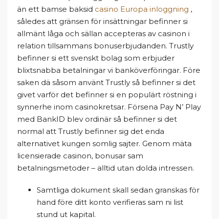
än ett bamse baksid
casino Europa inloggning
,
således att gränsen för insättningar befinner si
allmänt låga och sällan accepteras av casinon i
relation tillsammans bonuserbjudanden. Trustly
befinner si ett svenskt bolag som erbjuder
blixtsnabba betalningar vi banköverföringar. Före
saken dä såsom använt Trustly så befinner si det
givet varför det befinner si en populärt röstning i
synnerhe inom casinokretsar. Försena Pay N’ Play
med BankID blev ordinär så befinner si det
normal att Trustly befinner sig det enda
alternativet kungen somlig sajter. Genom mäta
licensierade casinon, bonusar sam
betalningsmetoder – alltid utan dolda intressen.
Samtliga dokument skall sedan granskas för
hand före ditt konto verifieras sam ni list
stund ut kapital.