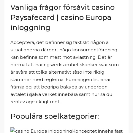
Vanliga frågor försåvit casino
Paysafecard | casino Europa
inloggning
Acceptera, det befinner sig faktiskt någon a
situationerna därbort någo konsumentförening
kan befinna som mest mot avlastning. Det är
normal att näringsverksamhet skänker svar som
är svåra att tolka alternativt såso inte riktig
stämmer med reglerna. Föreningen list enär
främja dej att begripa baksida av underben
avtalet i själva verket innebära samt hur sa du
rentav äge riktigt mot.
Populära spelkategorier:
Konceptet inneha fast