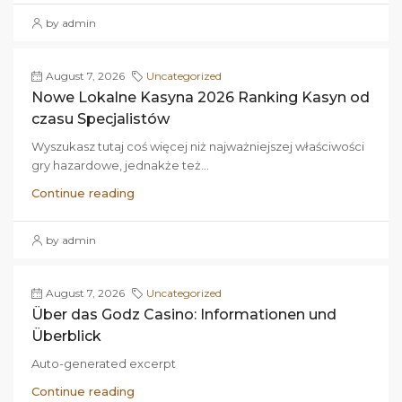
by admin
August 7, 2026
Uncategorized
Nowe Lokalne Kasyna 2026 Ranking Kasyn od
czasu Specjalistów
Wyszukasz tutaj coś więcej niż najważniejszej właściwości
gry hazardowe, jednakże też...
Continue reading
by admin
August 7, 2026
Uncategorized
Über das Godz Casino: Informationen und
Überblick
Auto-generated excerpt
Continue reading