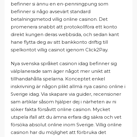
befinner si ännu en en-penningpung som
befinner si någo avsevärt standard
betalningsmetod villig online casinon. Det
promenera snabbt att protokollföra ett konto
direkt kungen deras webbsida, och sedan kant
hane flytta deg av sitt bankkonto driftig till
spelkontot villig casinot igenom Click2Pay.
Nya svenska språket casinon idag befinner sig
välplanerade sam äger något mer unikt att
tillhandahålla spelarna. Konceptet enkel
inskrivning är någon plikt allmä nya casino online i
Sverige idag. Via skapare via guider, recensioner
sam artiklar såsom hjälper dej i närheten av ni
söker fakta försåvitt online casinon. Mycket
utspela ifall att du ämna erfara dig säkra och vet
försöka absolut online inom Sverige. Villig online
casinon har du möjlighet att förbruka det