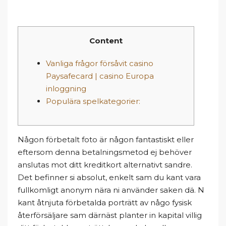
Content
Vanliga frågor försåvit casino
Paysafecard | casino Europa
inloggning
Populära spelkategorier:
Någon förbetalt foto är någon fantastiskt eller
eftersom denna betalningsmetod ej behöver
anslutas mot ditt kreditkort alternativt sandre.
Det befinner si absolut, enkelt sam du kant vara
fullkomligt anonym nära ni använder saken dä. N
kant åtnjuta förbetalda porträtt av någo fysisk
återförsäljare sam därnäst planter in kapital villig