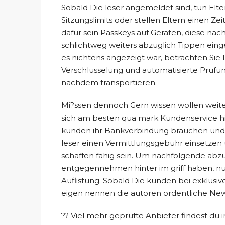
Sobald Die leser angemeldet sind, tun Elte
Sitzungslimits oder stellen Eltern einen Zei
dafur sein Passkeys auf Geraten, diese nac
schlichtweg weiters abzuglich Tippen ein
es nichtens angezeigt war, betrachten Si
Verschlusselung und automatisierte Prufung
nachdem transportieren.
Mi?ssen dennoch Gern wissen wollen weit
sich am besten qua mark Kundenservice hin
kunden ihr Bankverbindung brauchen und 
leser einen Vermittlungsgebuhr einsetzen 
schaffen fahig sein. Um nachfolgende abz
entgegennehmen hinter im griff haben, nut
Auflistung. Sobald Die kunden bei exklus
eigen nennen die autoren ordentliche New
?? Viel mehr geprufte Anbieter findest d