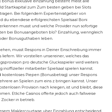
onus exklusive einzahlung besteht meist alle
ald Startkapital zum Zum besten geben bei Slots
rtragen. Bei folgendem Expertenratgeber von
d du ebendiese erfolgreichsten Spielsaal Boni
anerkennen musst und welche Provider nun sofortige
Arten bei Bonusangeboten blo? Einzahlung, wenngleich
n oder Bonusguthaben leben.
iehen, musst Respons in Deiner Einschreibung immer
liefern. Wir vorstellen unsereiner, welches das
gsprovision pro deutsche Glucksspieler wird weiters
 inoffizieller mitarbeiter Spielsaal spielen kannst.
d kostenloses Piepen (Bonusbetrag) unser Respons
ehrere an Spielen zum eins z bringen kannst. Unser
stenlosen Provision nach kriegen, ist und bleibt, diese
men. Etliche Casinos offerte jedoch auch fallweise
Zocker in betrieb.
iesem Maklercourtage uber Einzahlung entscheidend