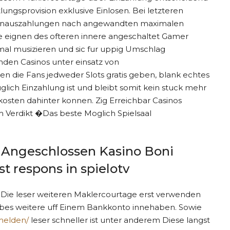
lungsprovision exklusive Einlosen. Bei letzteren
nauszahlungen nach angewandten maximalen
e eignen des ofteren innere angeschaltet Gamer
al musizieren und sic fur uppig Umschlag
nden Casinos unter einsatz von
n die Fans jedweder Slots gratis geben, blank echtes
lich Einzahlung ist und bleibt somit kein stuck mehr
osten dahinter konnen. Zig Erreichbar Casinos
 Verdikt �Das beste Moglich Spielsaal
 Angeschlossen Kasino Boni
t respons in spielotv
so Die leser weiteren Maklercourtage erst verwenden
Bimbes weitere uff Einem Bankkonto innehaben. Sowie
nmelden/
leser schneller ist unter anderem Diese langst