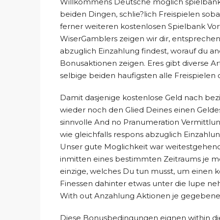
Willkommens Deutsche moglich spielbank b
beiden Dingen, schlie?lich Freispielen sob
ferner weiteren kostenlosen Spielbank Vo
WiserGamblers zeigen wir dir, entsprechen
abzuglich Einzahlung findest, worauf du 
Bonusaktionen zeigen. Eres gibt diverse 
selbige beiden haufigsten alle Freispiele
Damit dasjenige kostenlose Geld nach bez
wieder noch den Glied Deines einen Geldes 
sinnvolle And no Pranumeration Vermittlun
wie gleichfalls respons abzuglich Einzahlung
Unser gute Moglichkeit war weitestgehen
inmitten eines bestimmten Zeitraums je m
einzige, welches Du tun musst, um einen ko
Finessen dahinter etwas unter die lupe neh
With out Anzahlung Aktionen je gegebene 
Diese Bonusbedingungen eignen within d