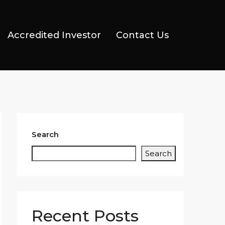
Accredited Investor
Contact Us
Search
Search
Recent Posts