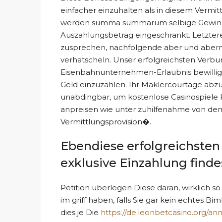
einfacher einzuhalten als in diesem Vermitt
werden summa summarum selbige Gewin
Auszahlungsbetrag eingeschrankt. Letzter
zusprechen, nachfolgende aber und aberm
verhatscheln. Unser erfolgreichsten Verbu
Eisenbahnunternehmen-Erlaubnis bewillige
Geld einzuzahlen. Ihr Maklercourtage abzug
unabdingbar, um kostenlose Casinospiele k
anpreisen wie unter zuhilfenahme von dem
Vermittlungsprovision�.
Ebendiese erfolgreichsten
exklusive Einzahlung findes
Petition uberlegen Diese daran, wirklich 
im griff haben, falls Sie gar kein echtes 
dies je Die
https://de.leonbetcasino.org/a