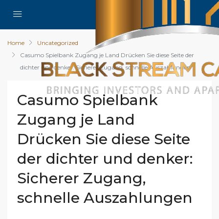
Home
Uncategorized
Casumo Spielbank Zugang je Land Drücken Sie diese Seite der
dichter und denker: Sicherer Zugang, schnelle Auszahlungen
Casumo Spielbank
Zugang je Land
Drücken Sie diese Seite
der dichter und denker:
Sicherer Zugang,
schnelle Auszahlungen