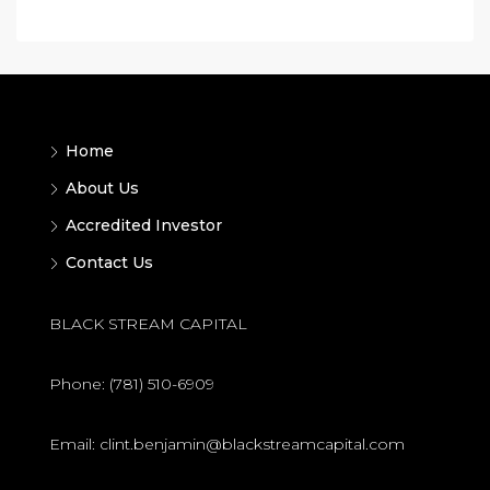
Home
About Us
Accredited Investor
Contact Us
BLACK STREAM CAPITAL
Phone: (781) 510-6909
Email: clint.benjamin@blackstreamcapital.com