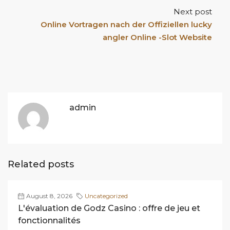
Next post
Online Vortragen nach der Offiziellen lucky
angler Online -Slot Website
admin
Related posts
August 8, 2026
Uncategorized
L'évaluation de Godz Casino : offre de jeu et
fonctionnalités