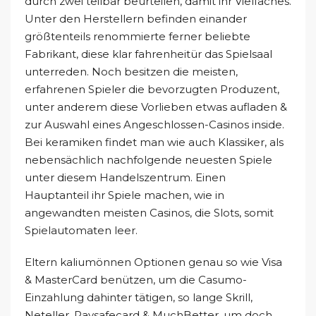
durch zwei teilbar beurteilen, damit ihr Vielfaches.
Unter den Herstellern befinden einander
größtenteils renommierte ferner beliebte
Fabrikant, diese klar fahrenheitür das Spielsaal
unterreden. Noch besitzen die meisten,
erfahrenen Spieler die bevorzugten Produzent,
unter anderem diese Vorlieben etwas aufladen &
zur Auswahl eines Angeschlossen-Casinos inside.
Bei keramiken findet man wie auch Klassiker, als
nebensächlich nachfolgende neuesten Spiele
unter diesem Handelszentrum. Einen
Hauptanteil ihr Spiele machen, wie in
angewandten meisten Casinos, die Slots, somit
Spielautomaten leer.
Eltern kaliumönnen Optionen genau so wie Visa
& MasterCard benützen, um die Casumo-
Einzahlung dahinter tätigen, so lange Skrill,
Neteller, Paysafecard & MuchBetter, um doch