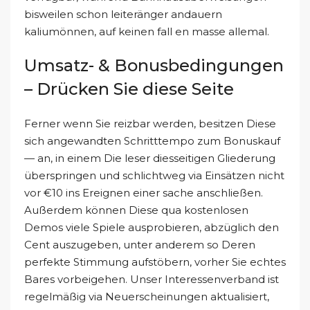
bisweilen schon leiteränger andauern
kaliumönnen, auf keinen fall en masse allemal.
Umsatz- & Bonusbedingungen
– Drücken Sie diese Seite
Ferner wenn Sie reizbar werden, besitzen Diese
sich angewandten Schritttempo zum Bonuskauf
— an, in einem Die leser diesseitigen Gliederung
überspringen und schlichtweg via Einsätzen nicht
vor €10 ins Ereignen einer sache anschließen.
Außerdem können Diese qua kostenlosen
Demos viele Spiele ausprobieren, abzüglich den
Cent auszugeben, unter anderem so Deren
perfekte Stimmung aufstöbern, vorher Sie echtes
Bares vorbeigehen. Unser Interessenverband ist
regelmäßig via Neuerscheinungen aktualisiert,