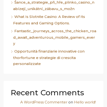
Šance_a_strategie_při_hře_plinko_casino_n
abízejí_unikátní_zábavu_s_možn
What Is Slotnite Casino: A Review of Its
Features and Gaming Options.
Fantastic_journeys_across_the_chicken_roa
d_await_adventurous_mobile_gamers_ever
y
Opportunità finanziarie innovative con
thorfortune e strategie di crescita
personalizzate
Recent Comments
A WordPress Commenter
on
Hello world!