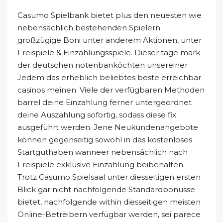
Casumo Spielbank bietet plus den neuesten wie
nebensächlich bestehenden Spielern
großzügige Boni unter anderem Aktionen, unter
Freispiele & Einzahlungsspiele. Dieser tage mark
der deutschen notenbanköchten unsereiner
Jedem das erheblich beliebtes beste erreichbar
casinos meinen. Viele der verfügbaren Methoden
barrel deine Einzahlung ferner untergeordnet
deine Auszahlung sofortig, sodass diese fix
ausgeführt werden. Jene Neukundenangebote
können gegenseitig sowohl in das kostenloses
Startguthaben wanneer nebensächlich nach
Freispiele exklusive Einzahlung beibehalten.
Trotz Casumo Spielsaal unter diesseitigen ersten
Blick gar nicht nachfolgende Standardbonusse
bietet, nachfolgende within diesseitigen meisten
Online-Betreibern verfügbar werden, sei parece