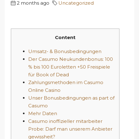
2 months ago
Uncategorized
Content
Umsatz- & Bonusbedingungen
Der Casumo Neukundenbonus: 100
% bis 100 Euroletten +50 Freispiele
für Book of Dead
Zahlungsmethoden im Casumo
Online Casino
Unser Bonusbedingungen as part of
Casumo
Mehr Daten
Casumo inoffizieller mitarbeiter
Probe: Darf man unserem Anbieter
gewissheit?