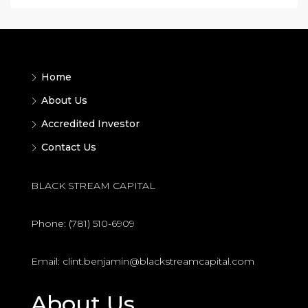
Home
About Us
Accredited Investor
Contact Us
BLACK STREAM CAPITAL
Phone: (781) 510-6909
Email: clint.benjamin@blackstreamcapital.com
About Us