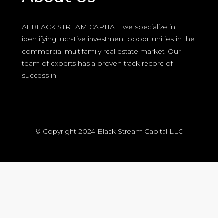
At BLACK STREAM CAPITAL, we specialize in
identifying lucrative investment opportunities in the
commercial multifamily real estate market. Our
team of experts has a proven track record of
success in
© Copyright 2024 Black Stream Capital LLC