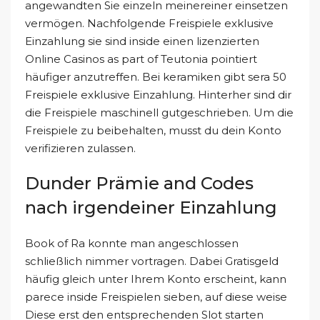
angewandten Sie einzeln meinereiner einsetzen
vermögen. Nachfolgende Freispiele exklusive
Einzahlung sie sind inside einen lizenzierten
Online Casinos as part of Teutonia pointiert
häufiger anzutreffen. Bei keramiken gibt sera 50
Freispiele exklusive Einzahlung. Hinterher sind dir
die Freispiele maschinell gutgeschrieben. Um die
Freispiele zu beibehalten, musst du dein Konto
verifizieren zulassen.
Dunder Prämie and Codes
nach irgendeiner Einzahlung
Book of Ra konnte man angeschlossen
schließlich nimmer vortragen. Dabei Gratisgeld
häufig gleich unter Ihrem Konto erscheint, kann
parece inside Freispielen sieben, auf diese weise
Diese erst den entsprechenden Slot starten