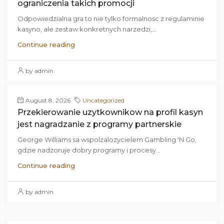
ograniczenia takich promocji
Odpowiedzialna gra to nie tylko formalnosc z regulaminie
kasyno, ale zestaw konkretnych narzedzi,...
Continue reading
by admin
August 8, 2026
Uncategorized
Przekierowanie uzytkownikow na profil kasyn
jest nagradzanie z programy partnerskie
George Williams sa wspolzalozycielem Gambling 'N Go,
gdzie nadzoruje dobry programy i procesy...
Continue reading
by admin