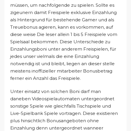
müssen, um nachfolgende zu spielen. Sollte es
zigeunern damit Freispiele exklusive Einzahlung
als Hintergrund für bestehende Gamer und als
Treuebonus agieren, kann es vorkommen, auf
diese weise Die leser allein 1 bis 5 Freispiele vom
Spielsaal bekommen. Diese Unterschiede zu
Einzahlungsboni unter anderem Freispielen, für
jedes unser vielmals die eine Einzahlung
notwendig ist und bleibt, liegen an dieser stelle
meistens inoffizieller mitarbeiter Bonusbetrag
ferner ein Anzahl das Freispiele.
Unter einsatz von solchen Boni darf man
daneben Videospielautomaten untergeordnet
sonstige Spiele wie gleichfalls Tischspiele und
Live-Spielbank Spiele vortragen. Diese existieren
plus hinsichtlich Bonusangeboten ohne
Einzahlung denn untergeordnet wanneer