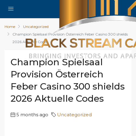
Home
Uncategorized
Champion Spielsaal Provision Österreich Feber Casino 300 shields
2026 Aktuelle Codes
Champion Spielsaal
Provision Österreich
Feber Casino 300 shields
2026 Aktuelle Codes
5 months ago
Uncategorized