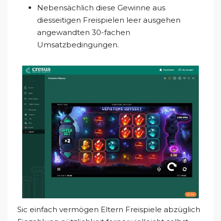
Nebensächlich diese Gewinne aus
diesseitigen Freispielen leer ausgehen
angewandten 30-fachen
Umsatzbedingungen.
Sic einfach vermögen Eltern Freispiele abzüglich