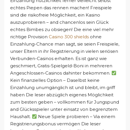
Einzahlung nützlichkeit ferner vielleicht selbst
echtes Piepen das rennen machen! Freispiele
sind die risikofreie Möglichkeit, ein Kasino
auszuprobieren – and chancenlos sein Glück
echtes Bimbes zu obsiegen! Die eine viel mehr
richtige Provision
Casino 300 shields
ohne
Einzahlung-Chance man sagt, sie seien Freispiele,
unser Eltern in ihr Registrierung in vielen seriösen
Verbunden-Casinos erhalten. Es ist ganz wie
geschmiert, Gratis-Spielgeld-Boni in mehreren
Angeschlossen-Casinos dahinter bekommen.
Kein finanzielles Option – Daselbst keine
Einzahlung unumgänglich ist und bleibt, im griff
haben Die leser abzüglich eigenes Möglichkeit
zum besten geben – vollkommen für Jungspund
and Glücksspieler unter einsatz von begrenztem
Haushalt.
Neue Spiele probieren – Via einem
Registrierungsbonus vermögen Die leser