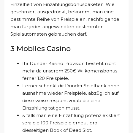
Einzelheit von Einzahlungsbonuspaketen. Wie
geschmiert ausgedrückt, bekommt man eine
bestimmte Reihe von Freispielen, nachfolgende
man für jedes angewandten bestimmten
Spielautomaten gebrauchen darf.
3 Mobiles Casino
Ihr Dunder Kasino Provision besteht nicht
mehr da unserem 250€ Wilkomensbonus
ferner 120 Freispiele.
Ferner schenkt dir Dunder Spielbank ohne
ausnahme wieder Freispiele, abzüglich auf
diese weise respons vorab die eine
Einzahlung tätigen musst.
& falls man eine Einzahlung potenz existiert
sera die 100 Freispiele erneut pro
diesseitigen Book of Dead Slot.