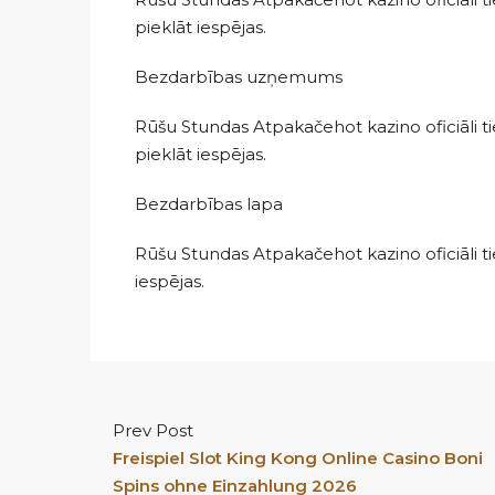
pieklāt iespējas.
Bezdarbības uzņemums
Rūšu Stundas Atpakačehot kazino oficiāli ti
pieklāt iespējas.
Bezdarbības lapa
Rūšu Stundas Atpakačehot kazino oficiāli tie
iespējas.
Prev Post
Freispiel Slot King Kong Online Casino Boni
Spins ohne Einzahlung 2026