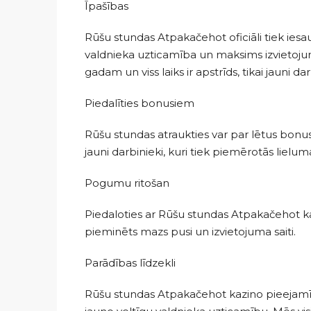
Īpašības
Rūšu stundas Atpakačehot oficiāli tiek iesau
valdnieka uzticamība un maksims izvietoju
gadam un viss laiks ir apstrīds, tikai jauni dar
Piedalīties bonusiem
Rūšu stundas atraukties var par lētus bonusus
jauni darbinieki, kuri tiek piemērotās lielu
Pogumu ritošan
Piedaloties ar Rūšu stundas Atpakačehot kaz
pieminēts mazs pusi un izvietojuma saiti.
Parādības līdzekli
Rūšu stundas Atpakačehot kazino pieejamība