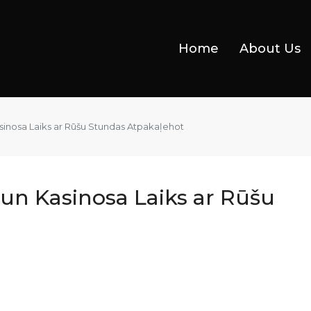
Home
About Us
Kasinosa Laiks ar Rūšu Stundas Atpakaļehot
s un Kasinosa Laiks ar Rūšu