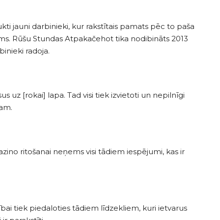
kti jauni darbinieki, kur rakstītais pamats pēc to paša
ms. Rūšu Stundas Atpakačehot tika nodibināts 2013
binieki radoja.
 uz [rokai] lapa. Tad visi tiek izvietoti un nepilnīgi
mam.
ino ritošanai neņems visi tādiem iespējumi, kas ir
i tiek piedaloties tādiem līdzekliem, kuri ietvarus