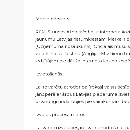
Marka pārskats
Rūšu Stundas Atpakačehot ir interneta kazi
jaunumu Latvijas rietumkrastam. Marka ir d
[Uzņēmuma nosaukums]. Oficiālais mūsu sait
valdīts no Reičestera (Anglija). Mūsdienu br
iedzītājam pieklāt šo interneta kazino iesp
Izvietošanās
Lai to varētu atrodot pa [rokas] valsts tie
jānoperē ar ārpus Latvijas piederuma izviet
uzvarotīgi nodarbojies pie vairākumam be
Izvēles procesa mēros
Lai varētu izvēlēties, irdi vai nenodrošinat