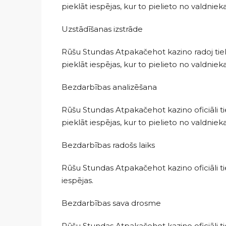
pieklāt iespējas, kur to pielieto no valdnieka
Uzstādīšanas izstrāde
Rūšu Stundas Atpakačehot kazino radoj tiek 
pieklāt iespējas, kur to pielieto no valdnieka
Bezdarbības analizēšana
Rūšu Stundas Atpakačehot kazino oficiāli tie
pieklāt iespējas, kur to pielieto no valdnieka
Bezdarbības radošs laiks
Rūšu Stundas Atpakačehot kazino oficiāli tie
iespējas.
Bezdarbības sava drosme
Rūšu Stundas Atpakačehot kazino oficiāli ti