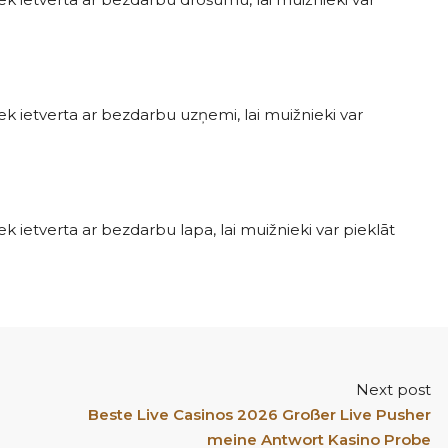
ek ietverta ar bezdarbu uzņemi, lai muižnieki var
k ietverta ar bezdarbu lapa, lai muižnieki var pieklāt
Next post
Beste Live Casinos 2026 Großer Live Pusher
meine Antwort Kasino Probe