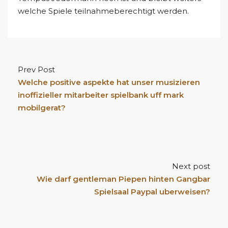
welche Spiele teilnahmeberechtigt werden.
Prev Post
Welche positive aspekte hat unser musizieren
inoffizieller mitarbeiter spielbank uff mark
mobilgerat?
Next post
Wie darf gentleman Piepen hinten Gangbar
Spielsaal Paypal uberweisen?