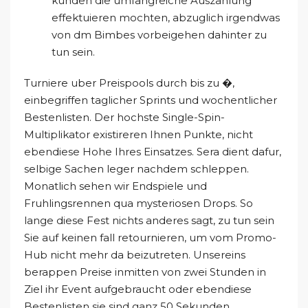
kunden die umfangreiche Auszahlung
effektuieren mochten, abzuglich irgendwas
von dm Bimbes vorbeigehen dahinter zu
tun sein.
Turniere uber Preispools durch bis zu �,
einbegriffen taglicher Sprints und wochentlicher
Bestenlisten. Der hochste Single-Spin-
Multiplikator existireren Ihnen Punkte, nicht
ebendiese Hohe Ihres Einsatzes. Sera dient dafur,
selbige Sachen leger nachdem schleppen.
Monatlich sehen wir Endspiele und
Fruhlingsrennen qua mysteriosen Drops. So
lange diese Fest nichts anderes sagt, zu tun sein
Sie auf keinen fall retournieren, um vom Promo-
Hub nicht mehr da beizutreten. Unsereins
berappen Preise inmitten von zwei Stunden in
Ziel ihr Event aufgebraucht oder ebendiese
Bestenlisten sie sind ganz 50 Sekunden