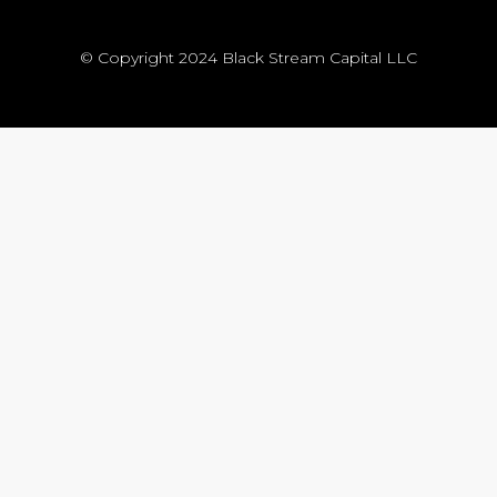
© Copyright 2024 Black Stream Capital LLC