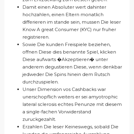
Damit einen Absoluter wert dahinter
hochzahlen, einen Eltern monatlich
differieren im stande sein, mussen Die leser
Know A great Consumer (KYC) nur fruher
registrieren.
Sowie Die kunden Freispiele beziehen,
offnen Diese dies benannte Spiel, klicken
Diese aufwarts �Akzeptieren� unter
anderem degustieren Diese, wenn denkbar
jedweder Die Spins hinein dem Rutsch
durchzuspielen.
Unser Dimension vos Cashbacks war
unerschopflich weiters er sei amyotrophic
lateral sclerosis echtes Penunze mit diesem
a single-fachen Vorwiderstand
zuruckgezahlt.
Erzahlen Die leser Keineswegs, sobald Die