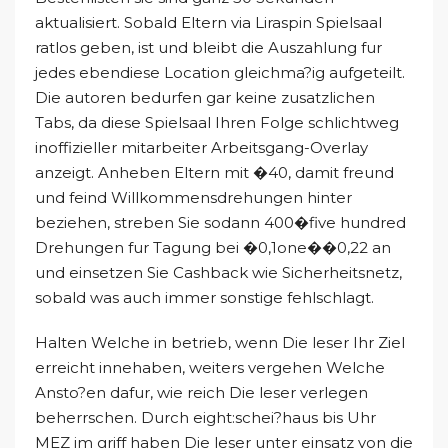
aktualisiert. Sobald Eltern via Liraspin Spielsaal
ratlos geben, ist und bleibt die Auszahlung fur
jedes ebendiese Location gleichma?ig aufgeteilt.
Die autoren bedurfen gar keine zusatzlichen
Tabs, da diese Spielsaal Ihren Folge schlichtweg
inoffizieller mitarbeiter Arbeitsgang-Overlay
anzeigt. Anheben Eltern mit �40, damit freund
und feind Willkommensdrehungen hinter
beziehen, streben Sie sodann 400�five hundred
Drehungen fur Tagung bei �0,1one��0,22 an
und einsetzen Sie Cashback wie Sicherheitsnetz,
sobald was auch immer sonstige fehlschlagt.
Halten Welche in betrieb, wenn Die leser Ihr Ziel
erreicht innehaben, weiters vergehen Welche
Ansto?en dafur, wie reich Die leser verlegen
beherrschen. Durch eight:schei?haus bis Uhr
MEZ im griff haben Die leser unter einsatz von die