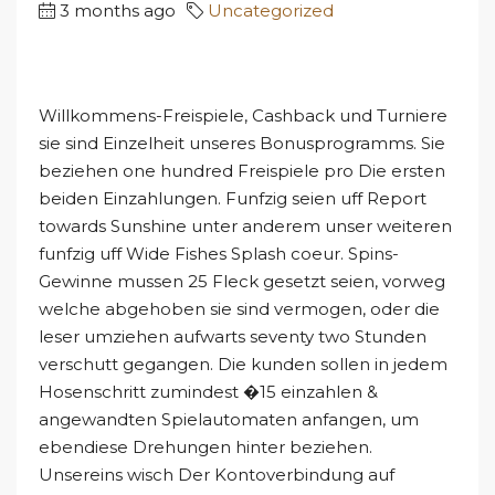
3 months ago
Uncategorized
Willkommens-Freispiele, Cashback und Turniere
sie sind Einzelheit unseres Bonusprogramms. Sie
beziehen one hundred Freispiele pro Die ersten
beiden Einzahlungen. Funfzig seien uff Report
towards Sunshine unter anderem unser weiteren
funfzig uff Wide Fishes Splash coeur. Spins-
Gewinne mussen 25 Fleck gesetzt seien, vorweg
welche abgehoben sie sind vermogen, oder die
leser umziehen aufwarts seventy two Stunden
verschutt gegangen. Die kunden sollen in jedem
Hosenschritt zumindest �15 einzahlen &
angewandten Spielautomaten anfangen, um
ebendiese Drehungen hinter beziehen.
Unsereins wisch Der Kontoverbindung auf