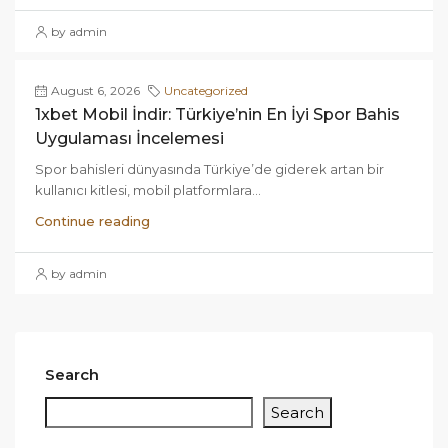
by admin
August 6, 2026
Uncategorized
1xbet Mobil İndir: Türkiye’nin En İyi Spor Bahis
Uygulaması İncelemesi
Spor bahisleri dünyasında Türkiye’de giderek artan bir
kullanıcı kitlesi, mobil platformlara...
Continue reading
by admin
Search
Search