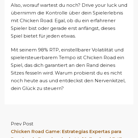
Also, worauf wartest du noch? Drive your luck und
übernimm die Kontrolle über dein Spielerlebnis
mit Chicken Road. Egal, ob du ein erfahrener
Spieler bist oder gerade erst anfängst, dieses
Spiel bietet für jeden etwas.
Mit seinem 98% RTP, einstellbarer Volatilität und
spielersteuerbarem Tempo ist Chicken Road ein
Spiel, das dich garantiert an den Rand deines
Sitzes fesseln wird. Warum probierst du es nicht
noch heute aus und entdeckst den Nervenkitzel,
dein Glück zu steuern?
Prev Post
Chicken Road Game: Estrategias Expertas para