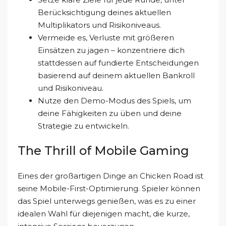
Berücksichtigung deines aktuellen
Multiplikators und Risikoniveaus.
Vermeide es, Verluste mit größeren
Einsätzen zu jagen – konzentriere dich
stattdessen auf fundierte Entscheidungen
basierend auf deinem aktuellen Bankroll
und Risikoniveau.
Nutze den Demo-Modus des Spiels, um
deine Fähigkeiten zu üben und deine
Strategie zu entwickeln.
The Thrill of Mobile Gaming
Eines der großartigen Dinge an Chicken Road ist
seine Mobile-First-Optimierung. Spieler können
das Spiel unterwegs genießen, was es zu einer
idealen Wahl für diejenigen macht, die kurze,