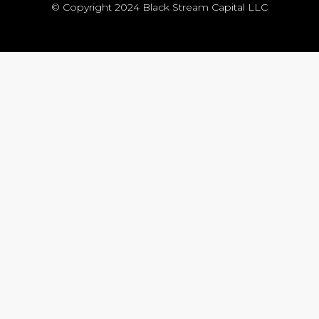
© Copyright 2024 Black Stream Capital LLC