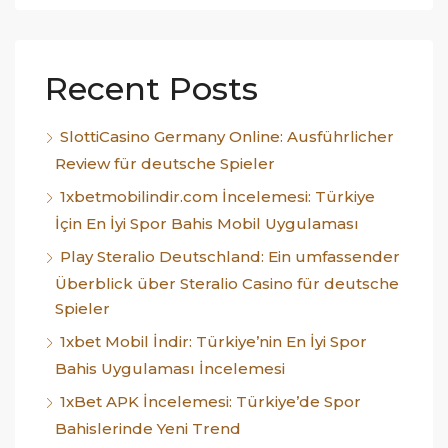
Recent Posts
SlottiCasino Germany Online: Ausführlicher
Review für deutsche Spieler
1xbetmobilindir.com İncelemesi: Türkiye
İçin En İyi Spor Bahis Mobil Uygulaması
Play Steralio Deutschland: Ein umfassender
Überblick über Steralio Casino für deutsche
Spieler
1xbet Mobil İndir: Türkiye’nin En İyi Spor
Bahis Uygulaması İncelemesi
1xBet APK İncelemesi: Türkiye’de Spor
Bahislerinde Yeni Trend