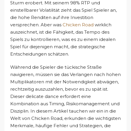
Sturm erobert. Mit seinem 98% RTP und
einstellbarer Volatilität zieht das Spiel Spieler an,
die hohe Renditen auf ihre Investition
versprechen. Aber was
Chicken Road
wirklich
auszeichnet, ist die Fähigkeit, das Tempo des
Spiels zu kontrollieren, was es zu einem idealen
Spiel für diejenigen macht, die strategische
Entscheidungen schätzen.
Während die Spieler die tückische Straße
navigieren, müssen sie das Verlangen nach hohen
Multiplikatoren mit der Notwendigkeit abwägen,
rechtzeitig auszuzahlen, bevor es zu spät ist.
Dieser delicate dance erfordert eine
Kombination aus Timing, Risikomanagement und
Disziplin. In diesem Artikel tauchen wir ein in die
Welt von Chicken Road, erkunden die wichtigsten
Merkmale, häufige Fehler und Strategien, die