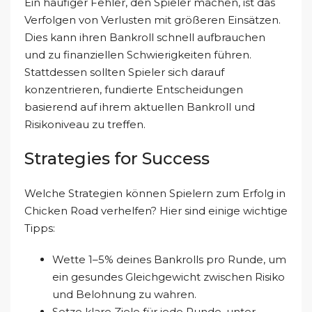
Ein häufiger Fehler, den Spieler machen, ist das
Verfolgen von Verlusten mit größeren Einsätzen.
Dies kann ihren Bankroll schnell aufbrauchen
und zu finanziellen Schwierigkeiten führen.
Stattdessen sollten Spieler sich darauf
konzentrieren, fundierte Entscheidungen
basierend auf ihrem aktuellen Bankroll und
Risikoniveau zu treffen.
Strategies for Success
Welche Strategien können Spielern zum Erfolg in
Chicken Road verhelfen? Hier sind einige wichtige
Tipps:
Wette 1–5% deines Bankrolls pro Runde, um
ein gesundes Gleichgewicht zwischen Risiko
und Belohnung zu wahren.
Setze klare Ziele für jede Runde, unter