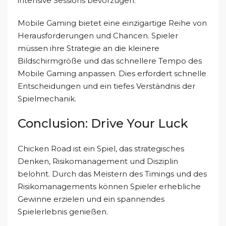
intensive Sessions bevorzugen.
Mobile Gaming bietet eine einzigartige Reihe von
Herausforderungen und Chancen. Spieler
müssen ihre Strategie an die kleinere
Bildschirmgröße und das schnellere Tempo des
Mobile Gaming anpassen. Dies erfordert schnelle
Entscheidungen und ein tiefes Verständnis der
Spielmechanik.
Conclusion: Drive Your Luck
Chicken Road ist ein Spiel, das strategisches
Denken, Risikomanagement und Disziplin
belohnt. Durch das Meistern des Timings und des
Risikomanagements können Spieler erhebliche
Gewinne erzielen und ein spannendes
Spielerlebnis genießen.