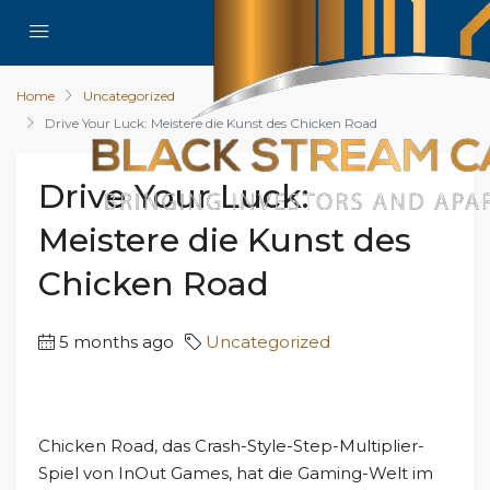
Home
Uncategorized
Drive Your Luck: Meistere die Kunst des Chicken Road
Drive Your Luck:
Meistere die Kunst des
Chicken Road
5 months ago
Uncategorized
Chicken Road, das Crash-Style-Step-Multiplier-
Spiel von InOut Games, hat die Gaming-Welt im