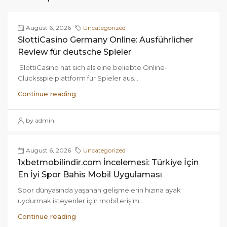
August 6, 2026
Uncategorized
SlottiCasino Germany Online: Ausführlicher
Review für deutsche Spieler
SlottiCasino hat sich als eine beliebte Online-
Glücksspielplattform für Spieler aus...
Continue reading
by admin
August 6, 2026
Uncategorized
1xbetmobilindir.com İncelemesi: Türkiye İçin
En İyi Spor Bahis Mobil Uygulaması
Spor dünyasında yaşanan gelişmelerin hızına ayak
uydurmak isteyenler için mobil erişim...
Continue reading