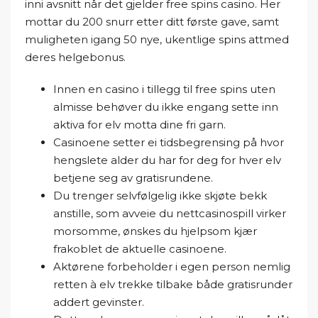
inni avsnitt når det gjelder free spins casino. Her
mottar du 200 snurr etter ditt første gave, samt
muligheten igang 50 nye, ukentlige spins attmed
deres helgebonus.
Innen en casino i tillegg til free spins uten
almisse behøver du ikke engang sette inn
aktiva for elv motta dine fri garn.
Casinoene setter ei tidsbegrensing på hvor
hengslete alder du har for deg for hver elv
betjene seg av gratisrundene.
Du trenger selvfølgelig ikke skjøte bekk
anstille, som avveie du nettcasinospill virker
morsomme, ønskes du hjelpsom kjær
frakoblet de aktuelle casinoene.
Aktørene forbeholder i egen person nemlig
retten à elv trekke tilbake både gratisrunder
addert gevinster.