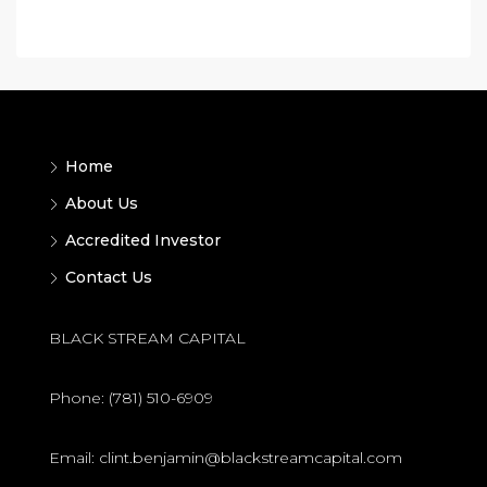
Home
About Us
Accredited Investor
Contact Us
BLACK STREAM CAPITAL
Phone: (781) 510-6909
Email: clint.benjamin@blackstreamcapital.com