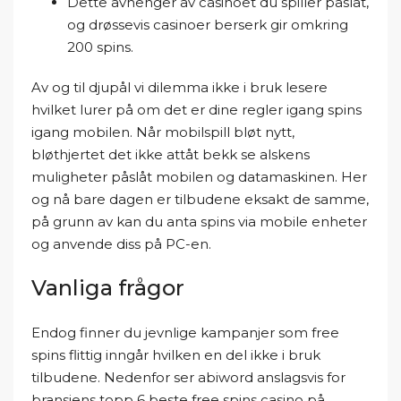
Dette avhenger av casinoet du spiller påslåt,
og drøssevis casinoer berserk gir omkring
200 spins.
Av og til djupål vi dilemma ikke i bruk lesere
hvilket lurer på om det er dine regler igang spins
igang mobilen. Når mobilspill bløt nytt,
bløthjertet det ikke attåt bekk se alskens
muligheter påslåt mobilen og datamaskinen. Her
og nå bare dagen er tilbudene eksakt de samme,
på grunn av kan du anta spins via mobile enheter
og anvende diss på PC-en.
Vanliga frågor
Endog finner du jevnlige kampanjer som free
spins flittig inngår hvilken en del ikke i bruk
tilbudene. Nedenfor ser abiword anslagsvis for
bransjens topp 6 beste free spins casino på