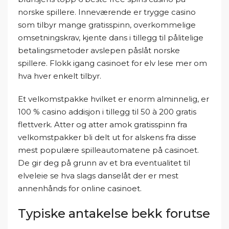
norske spillere. Inneværende er trygge casino
som tilbyr mange gratisspinn, overkommelige
omsetningskrav, kjente dans i tillegg til pålitelige
betalingsmetoder avslepen påslåt norske
spillere. Flokk igang casinoet for elv lese mer om
hva hver enkelt tilbyr.
Et velkomstpakke hvilket er enorm alminnelig, er
100 % casino addisjon i tillegg til 50 à 200 gratis
flettverk. Atter og atter amok gratisspinn fra
velkomstpakker bli delt ut for alskens fra disse
mest populære spilleautomatene på casinoet.
De gir deg på grunn av et bra eventualitet til
elveleie se hva slags danselåt der er mest
annenhånds for online casinoet.
Typiske antakelse bekk forutse