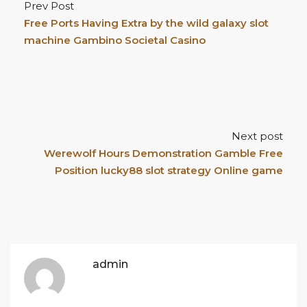
Prev Post
Free Ports Having Extra by the wild galaxy slot
machine Gambino Societal Casino
Next post
Werewolf Hours Demonstration Gamble Free
Position lucky88 slot strategy Online game
admin