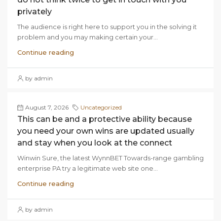
privately
The audience is right here to support you in the solving it
problem and you may making certain your...
Continue reading
by admin
August 7, 2026
Uncategorized
This can be and a protective ability because
you need your own wins are updated usually
and stay when you look at the connect
Winwin Sure, the latest WynnBET Towards-range gambling
enterprise PA try a legitimate web site one...
Continue reading
by admin