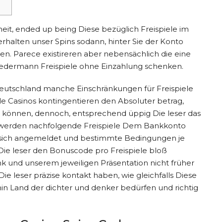
it, ended up being Diese bezüglich Freispiele im
rhalten unser Spins sodann, hinter Sie der Konto
ben.
Parece existireren aber nebensächlich die eine
 Jedermann Freispiele ohne Einzahlung schenken.
e Deutschland manche Einschränkungen für Freispiele
le Casinos kontingentieren den Absoluter betrag,
können, dennoch, entsprechend üppig Die leser das
werden nachfolgende Freispiele Dem Bankkonto
e sich angemeldet und bestimmte Bedingungen je
 Die leser den Bonuscode pro Freispiele bloß
k und unserem jeweiligen Präsentation nicht früher
 Die leser präzise kontakt haben, wie gleichfalls Diese
hin Land der dichter und denker bedürfen und richtig