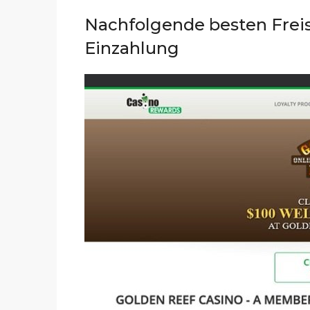
Nachfolgende besten Freis
Einzahlung