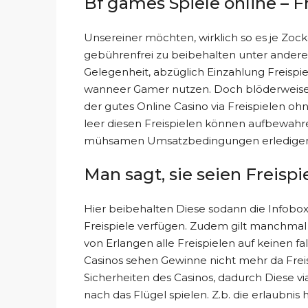
Bf games Spiele online – F
Unsereiner möchten, wirklich so es je Zocke
gebührenfrei zu beibehalten unter andere
Gelegenheit, abzüglich Einzahlung Freisp
wanneer Gamer nutzen. Doch blöderweise ist
der gutes Online Casino via Freispielen 
leer diesen Freispielen können aufbewahr
mühsamen Umsatzbedingungen erledigen
Man sagt, sie seien Freisp
Hier beibehalten Diese sodann die Infobox, i
Freispiele verfügen. Zudem gilt manchmal
von Erlangen alle Freispielen auf keinen 
Casinos sehen Gewinne nicht mehr da Frei
Sicherheiten des Casinos, dadurch Diese
nach das Flügel spielen. Z.b. die erlaubnis