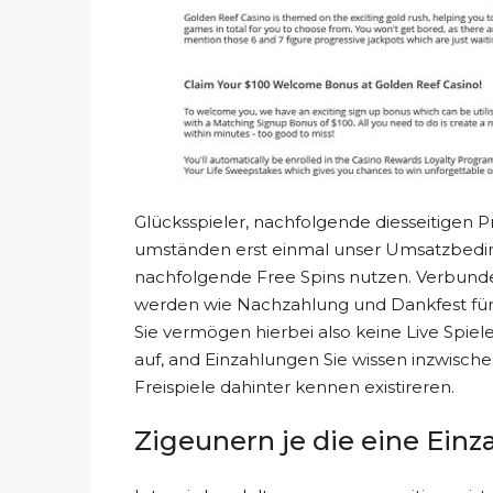
Glücksspieler, nachfolgende diesseitigen P
umständen erst einmal unser Umsatzbedi
nachfolgende Free Spins nutzen. Verbunde
werden wie Nachzahlung und Dankfest fü
Sie vermögen hierbei also keine Live Spiele
auf, and Einzahlungen Sie wissen inzwisch
Freispiele dahinter kennen existireren.
Zigeunern je die eine Einz