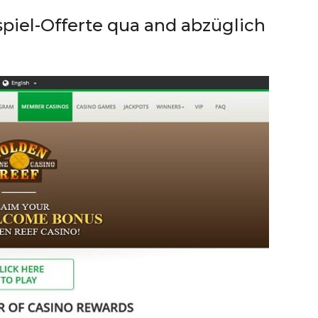
piel-Offerte qua and abzüglich