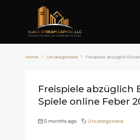
Home
Uncategorized
Freispiele abzüglich Einza
Freispiele abzüglich
Spiele online Feber 
5 months ago
Uncategorized