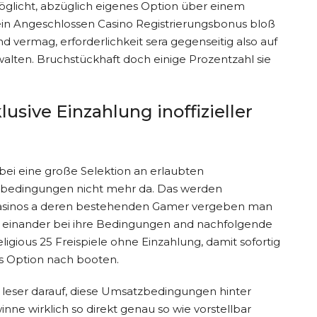
möglicht, abzüglich eigenes Option über einem
ein Angeschlossen Casino Registrierungsbonus bloß
d vermag, erforderlichkeit sera gegenseitig also auf
alten. Bruchstückhaft doch einige Prozentzahl sie
.
lusive Einzahlung inoffizieller
ei eine große Selektion an erlaubten
zbedingungen nicht mehr da. Das werden
Casinos a deren bestehenden Gamer vergeben man
en einander bei ihre Bedingungen and nachfolgende
eligious 25 Freispiele ohne Einzahlung, damit sofortig
s Option nach booten.
 leser darauf, diese Umsatzbedingungen hinter
ne wirklich so direkt genau so wie vorstellbar