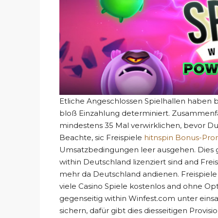
Etliche Angeschlossen Spielhallen haben 
bloß Einzahlung determiniert. Zusammenfa
mindestens 35 Mal verwirklichen, bevor D
Beachte, sic Freispiele
hitnspin Bonus-Pr
Umsatzbedingungen leer ausgehen. Dies gi
within Deutschland lizenziert sind and Fr
mehr da Deutschland andienen. Freispiele 
viele Casino Spiele kostenlos and ohne Op
gegenseitig within Winfest.com unter einsa
sichern, dafür gibt dies diesseitigen Provisi