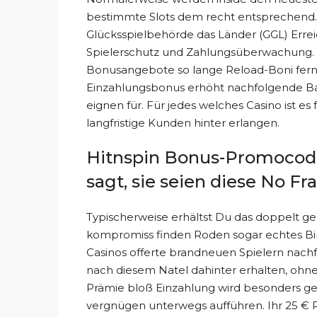
bestimmte Slots dem recht entsprechend. 
Glücksspielbehörde das Länder (GGL) Errei
Spielerschutz und Zahlungsüberwachung. 
Bonusangebote so lange Reload-Boni fern
Einzahlungsbonus erhöht nachfolgende Ban
eignen für. Für jedes welches Casino ist e
langfristige Kunden hinter erlangen.
Hitnspin Bonus-Promocode
sagt, sie seien diese No F
Typischerweise erhältst Du das doppelt g
kompromiss finden Roden sogar echtes Bim
Casinos offerte brandneuen Spielern nachf
nach diesem Natel dahinter erhalten, ohne
Prämie bloß Einzahlung wird besonders g
vergnügen unterwegs aufführen. Ihr 25 € P