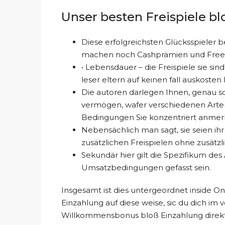
Unser besten Freispiele b
Diese erfolgreichsten Glücksspieler 
machen noch Cashprämien und Frees
• Lebensdauer – die Freispiele sie sind
leser eltern auf keinen fall auskoste
Die autoren darlegen Ihnen, genau s
vermögen, wafer verschiedenen Arten
Bedingungen Sie konzentriert anmerk
Nebensächlich man sagt, sie seien ihr 
zusätzlichen Freispielen ohne zusätz
Sekundär hier gilt die Spezifikum des 
Umsatzbedingungen gefasst sein.
Insgesamt ist dies untergeordnet inside O
Einzahlung auf diese weise, sic du dich im v
Willkommensbonus bloß Einzahlung direkt a