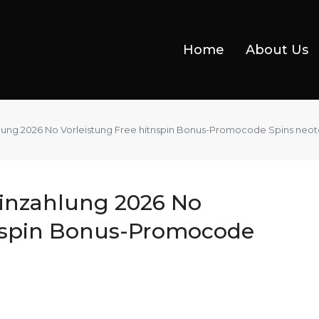
Home
About Us
ahlung 2026 No Vorleistung Free hitnspin Bonus-Promocode Spins neot
 Einzahlung 2026 No
tnspin Bonus-Promocode