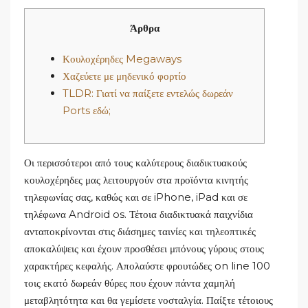
Άρθρα
Κουλοχέρηδες Megaways
Χαζεύετε με μηδενικό φορτίο
TLDR: Γιατί να παίξετε εντελώς δωρεάν
Ports εδώ;
Οι περισσότεροι από τους καλύτερους διαδικτυακούς
κουλοχέρηδες μας λειτουργούν στα προϊόντα κινητής
τηλεφωνίας σας, καθώς και σε iPhone, iPad και σε
τηλέφωνα Android os. Τέτοια διαδικτυακά παιχνίδια
ανταποκρίνονται στις διάσημες ταινίες και τηλεοπτικές
αποκαλύψεις και έχουν προσθέσει μπόνους γύρους στους
χαρακτήρες κεφαλής. Απολαύστε φρουτώδες on line 100
τοις εκατό δωρεάν θύρες που έχουν πάντα χαμηλή
μεταβλητότητα και θα γεμίσετε νοσταλγία.
Παίξτε τέτοιους