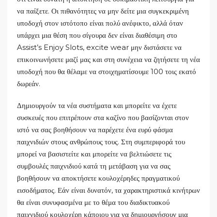
να παίξετε. Οι πιθανότητες να μην δείτε μια συγκεκριμένη
υποδοχή στον ιστότοπο είναι πολύ ανέφικτο, αλλά όταν
υπάρχει μια θέση που σίγουρα δεν είναι διαθέσιμη στο
Assist’s Enjoy Slots, excite wear μην διστάσετε να
επικοινωνήσετε μαζί μας και στη συνέχεια να ζητήσετε τη νέα
υποδοχή που θα θέλαμε να στοιχηματίσουμε 100 τοις εκατό
δωρεάν.
Δημιουργούν τα νέα συστήματα και μπορείτε να έχετε
συσκευές που επιτρέπουν στα καζίνο που βασίζονται στον
ιστό να σας βοηθήσουν να παρέχετε ένα ευρύ φάσμα
παιχνιδιών στους ανθρώπους τους. Στη συμπεριφορά του
μπορεί να βασιστείτε και μπορείτε να βελτιώσετε τις
συμβουλές παιχνιδιού κατά τη μετάβαση για να σας
βοηθήσουν να αποκτήσετε κουλοχέρηδες πραγματικού
εισοδήματος. Εάν είναι δυνατόν, τα χαρακτηριστικά κινήτρων
θα είναι συνυφασμένα με το θέμα του διαδικτυακού
παιχνιδιού κουλοχέρη κάποιου για να δημιουργήσουν μια