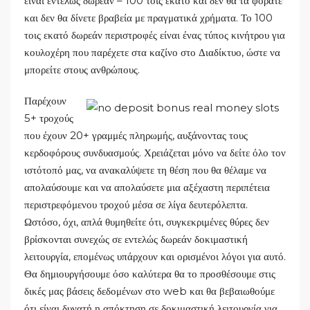
είναι εντελώς δωρεάν – 100 τοις εκατό και δεν θα τα φοράτε
και δεν θα δίνετε βραβεία με πραγματικά χρήματα. Το 100
τοις εκατό δωρεάν περιστροφές είναι ένας τύπος κινήτρου για
κουλοχέρη που παρέχετε στα καζίνο στο Διαδίκτυο, ώστε να
μπορείτε στους ανθρώπους.
Παρέχουν
5+ τροχούς
που έχουν 20+ γραμμές πληρωμής, αυξάνοντας τους
κερδοφόρους συνδυασμούς. Χρειάζεται μόνο να δείτε όλο τον
ιστότοπό μας, να ανακαλύψετε τη θέση που θα θέλαμε να
απολαύσουμε και να απολαύσετε μια αξέχαστη περιπέτεια
περιστρεφόμενου τροχού μέσα σε λίγα δευτερόλεπτα.
Ωστόσο, όχι, απλά θυμηθείτε ότι, συγκεκριμένες θύρες δεν
βρίσκονται συνεχώς σε εντελώς δωρεάν δοκιμαστική
λειτουργία, επομένως υπάρχουν και ορισμένοι λόγοι για αυτό.
Θα δημιουργήσουμε όσο καλύτερα θα το προσθέσουμε στις
δικές μας βάσεις δεδομένων στο web και θα βεβαιωθούμε
ότι είναι δυνατή η απόκτηση σε δοκιμαστική λειτουργία για