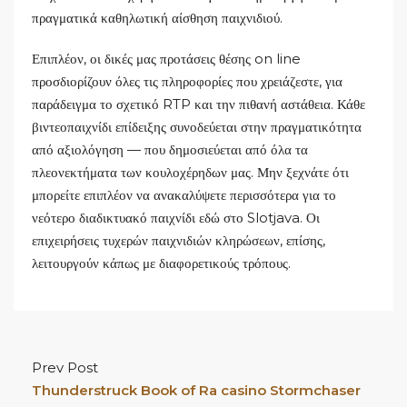
πραγματικά καθηλωτική αίσθηση παιχνιδιού.
Επιπλέον, οι δικές μας προτάσεις θέσης on line
προσδιορίζουν όλες τις πληροφορίες που χρειάζεστε, για
παράδειγμα το σχετικό RTP και την πιθανή αστάθεια. Κάθε
βιντεοπαιχνίδι επίδειξης συνοδεύεται στην πραγματικότητα
από αξιολόγηση — που δημοσιεύεται από όλα τα
πλεονεκτήματα των κουλοχέρηδων μας. Μην ξεχνάτε ότι
μπορείτε επιπλέον να ανακαλύψετε περισσότερα για το
νεότερο διαδικτυακό παιχνίδι εδώ στο Slotjava. Οι
επιχειρήσεις τυχερών παιχνιδιών κληρώσεων, επίσης,
λειτουργούν κάπως με διαφορετικούς τρόπους.
Prev Post
Thunderstruck Book of Ra casino Stormchaser