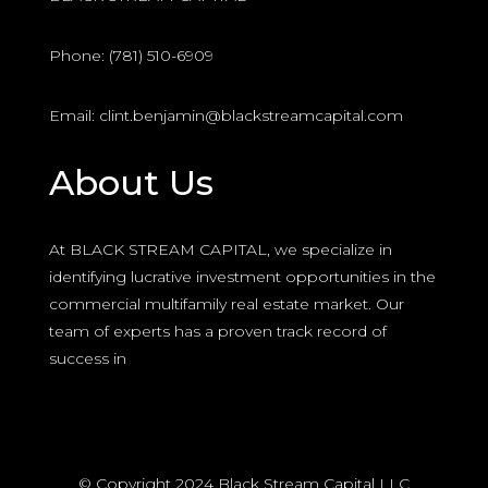
Phone: (781) 510-6909
Email: clint.benjamin@blackstreamcapital.com
About Us
At BLACK STREAM CAPITAL, we specialize in
identifying lucrative investment opportunities in the
commercial multifamily real estate market. Our
team of experts has a proven track record of
success in
© Copyright 2024 Black Stream Capital LLC