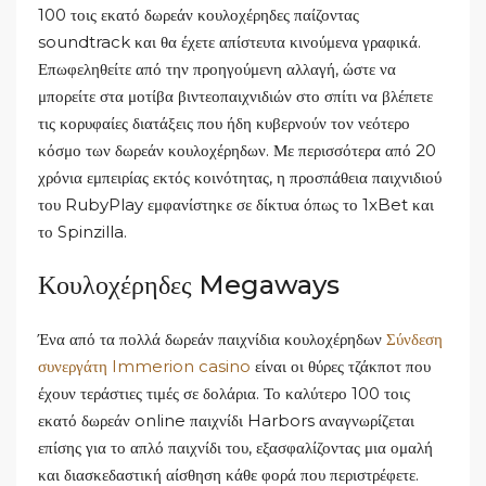
100 τοις εκατό δωρεάν κουλοχέρηδες παίζοντας
soundtrack και θα έχετε απίστευτα κινούμενα γραφικά.
Επωφεληθείτε από την προηγούμενη αλλαγή, ώστε να
μπορείτε στα μοτίβα βιντεοπαιχνιδιών στο σπίτι να βλέπετε
τις κορυφαίες διατάξεις που ήδη κυβερνούν τον νεότερο
κόσμο των δωρεάν κουλοχέρηδων. Με περισσότερα από 20
χρόνια εμπειρίας εκτός κοινότητας, η προσπάθεια παιχνιδιού
του RubyPlay εμφανίστηκε σε δίκτυα όπως το 1xBet και
το Spinzilla.
Κουλοχέρηδες Megaways
Ένα από τα πολλά δωρεάν παιχνίδια κουλοχέρηδων
Σύνδεση
συνεργάτη Immerion casino
είναι οι θύρες τζάκποτ που
έχουν τεράστιες τιμές σε δολάρια. Το καλύτερο 100 τοις
εκατό δωρεάν online παιχνίδι Harbors αναγνωρίζεται
επίσης για το απλό παιχνίδι του, εξασφαλίζοντας μια ομαλή
και διασκεδαστική αίσθηση κάθε φορά που περιστρέφετε.