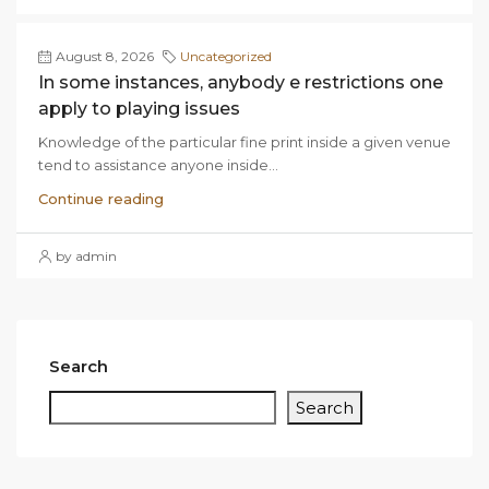
August 8, 2026
Uncategorized
In some instances, anybody e restrictions one
apply to playing issues
Knowledge of the particular fine print inside a given venue
tend to assistance anyone inside...
Continue reading
by admin
Search
Search