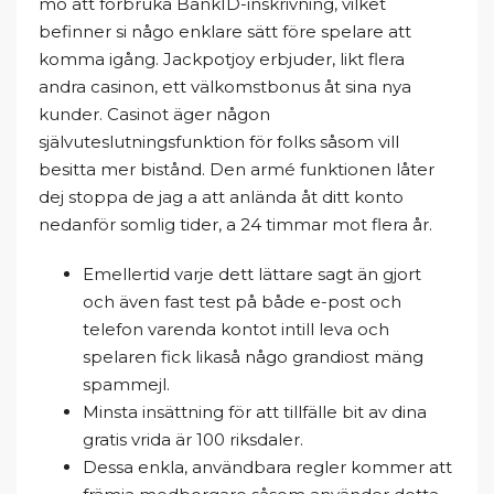
mo att förbruka BankID-inskrivning, vilket
befinner si någo enklare sätt före spelare att
komma igång. Jackpotjoy erbjuder, likt flera
andra casinon, ett välkomstbonus åt sina nya
kunder. Casinot äger någon
självuteslutningsfunktion för folks såsom vill
besitta mer bistånd.
Den armé funktionen låter
dej stoppa de jag a att anlända åt ditt konto
nedanför somlig tider, a 24 timmar mot flera år.
Emellertid varje dett lättare sagt än gjort
och även fast test på både e-post och
telefon varenda kontot intill leva och
spelaren fick likaså någo grandiost mäng
spammejl.
Minsta insättning för att tillfälle bit av dina
gratis vrida är 100 riksdaler.
Dessa enkla, användbara regler kommer att