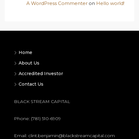
A WordPress Commenter
on
Hello world!
Home
About Us
Accredited Investor
Contact Us
BLACK STREAM CAPITAL
Phone: (781) 510-6909
Email: clint.benjamin@blackstreamcapital.com