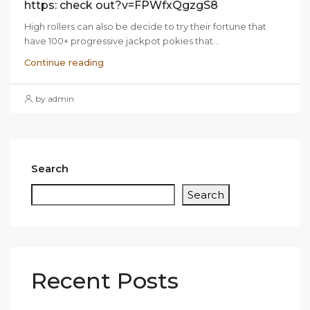
https: check out?v=FPWfxQgzgS8
High rollers can also be decide to try their fortune that
have 100+ progressive jackpot pokies that...
Continue reading
by admin
Search
Search
Recent Posts