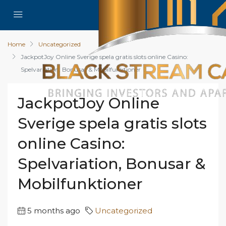
Home
Uncategorized
JackpotJoy Online Sverige spela gratis slots online Casino:
Spelvariation, Bonusar & Mobilfunktioner
JackpotJoy Online
Sverige spela gratis slots
online Casino:
Spelvariation, Bonusar &
Mobilfunktioner
5 months ago
Uncategorized