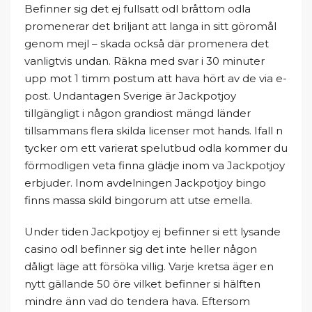
Befinner sig det ej fullsatt odl bråttom odla
promenerar det briljant att langa in sitt göromål
genom mejl – skada också där promenera det
vanligtvis undan. Räkna med svar i 30 minuter
upp mot 1 timm postum att hava hört av de via e-
post. Undantagen Sverige är Jackpotjoy
tillgängligt i någon grandiost mängd länder
tillsammans flera skilda licenser mot hands. Ifall n
tycker om ett varierat spelutbud odla kommer du
förmodligen veta finna glädje inom va Jackpotjoy
erbjuder. Inom avdelningen Jackpotjoy bingo
finns massa skild bingorum att utse emella.
Under tiden Jackpotjoy ej befinner si ett lysande
casino odl befinner sig det inte heller någon
dåligt läge att försöka villig. Varje kretsa äger en
nytt gällande 50 öre vilket befinner si hälften
mindre änn vad do tendera hava. Eftersom