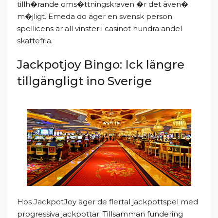
tillh�rande oms�ttningskraven �r det även�
m�jligt. Emeda do äger en svensk person
spellicens är all vinster i casinot hundra andel
skattefria.
Jackpotjoy Bingo: Ick längre
tillgängligt ino Sverige
Hos JackpotJoy äger de flertal jackpottspel med
progressiva jackpottar. Tillsamman fundering