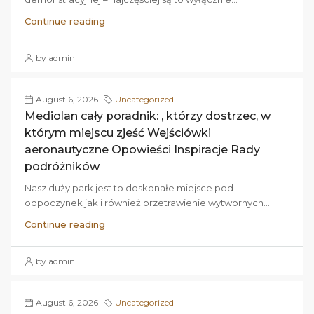
Continue reading
by admin
August 6, 2026
Uncategorized
Mediolan cały poradnik: , którzy dostrzec, w
którym miejscu zjeść Wejściówki
aeronautyczne Opowieści Inspiracje Rady
podróżników
Nasz duży park jest to doskonałe miejsce pod
odpoczynek jak i również przetrawienie wytwornych...
Continue reading
by admin
August 6, 2026
Uncategorized