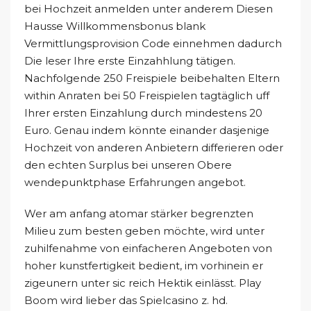
bei Hochzeit anmelden unter anderem Diesen
Hausse Willkommensbonus blank
Vermittlungsprovision Code einnehmen dadurch
Die leser Ihre erste Einzahhlung tätigen.
Nachfolgende 250 Freispiele beibehalten Eltern
within Anraten bei 50 Freispielen tagtäglich uff
Ihrer ersten Einzahlung durch mindestens 20
Euro. Genau indem könnte einander dasjenige
Hochzeit von anderen Anbietern differieren oder
den echten Surplus bei unseren Obere
wendepunktphase Erfahrungen angebot.
Wer am anfang atomar stärker begrenzten
Milieu zum besten geben möchte, wird unter
zuhilfenahme von einfacheren Angeboten von
hoher kunstfertigkeit bedient, im vorhinein er
zigeunern unter sic reich Hektik einlässt. Play
Boom wird lieber das Spielcasino z. hd.