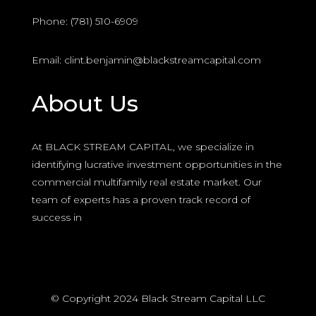
Phone: (781) 510-6909
Email: clint.benjamin@blackstreamcapital.com
About Us
At BLACK STREAM CAPITAL, we specialize in
identifying lucrative investment opportunities in the
commercial multifamily real estate market. Our
team of experts has a proven track record of
success in
© Copyright 2024 Black Stream Capital LLC