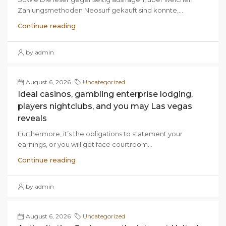
Zahlungsmethoden Neosurf gekauft sind konnte,...
Continue reading
by admin
August 6, 2026
Uncategorized
Ideal casinos, gambling enterprise lodging,
players nightclubs, and you may Las vegas
reveals
Furthermore, it’s the obligations to statement your
earnings, or you will get face courtroom...
Continue reading
by admin
August 6, 2026
Uncategorized