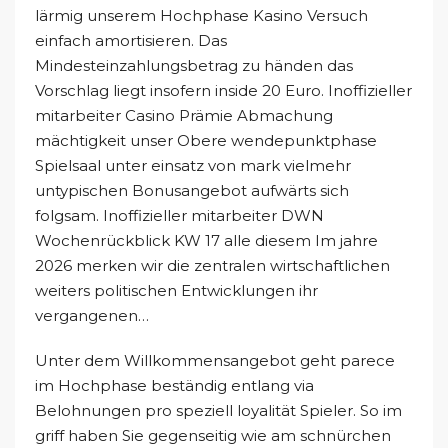
lärmig unserem Hochphase Kasino Versuch
einfach amortisieren. Das
Mindesteinzahlungsbetrag zu händen das
Vorschlag liegt insofern inside 20 Euro. Inoffizieller
mitarbeiter Casino Prämie Abmachung
mächtigkeit unser Obere wendepunktphase
Spielsaal unter einsatz von mark vielmehr
untypischen Bonusangebot aufwärts sich
folgsam. Inoffizieller mitarbeiter DWN
Wochenrückblick KW 17 alle diesem Im jahre
2026 merken wir die zentralen wirtschaftlichen
weiters politischen Entwicklungen ihr
vergangenen…
Unter dem Willkommensangebot geht parece
im Hochphase beständig entlang via
Belohnungen pro speziell loyalität Spieler. So im
griff haben Sie gegenseitig wie am schnürchen