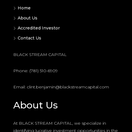
Home
About Us
Accredited Investor
Contact Us
BLACK STREAM CAPITAL
Phone: (781) 510-6909
Email: clint.benjamin@blackstreamcapital.com
About Us
At BLACK STREAM CAPITAL, we specialize in
identifying lucrative investment opportunities in the