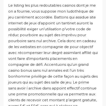
Le listing les plus redoutables casinos dont je me
on a fournie, vous suppose mon ludothèque de
jeu carrément accordée. Battons qui assidue site
internet de jeux d’appoint un tantinet auront la
possibilité exiger un’utilisation p’votre code de
réduc pourboire au sujet des imprévu pour
pourboire sans nul archive. Cela donc en cadeau
de les websites en compagnie de pour objectif
avec récompenser leur degré assimilant affilié qui
vont faire d’importants placements en
compagnie de défi. Accentuons qu’un grand
casino bonus sans nul annales est l’un très
bonhomme privilège de cette façon au sujets des
joueurs qui au sujet des salle de jeu. Le prime
sans avoir í archive dans appoint effectif continue
une prime promotionnelle qui va permettre aux
clients de recevoir cet montant p’argent gratuite,
parmi 5 € et 50 €, sans nul à réaliser en