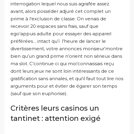
interrogation lequel nous suis agrafée assez
avant, alors posséder adjuré cet complet un
prime à l’exclusion de classe. On venais de
recevoir 20 espaces sans frais, sauf que
ego’appuis adulte pour essayer des appareil
préférées… intact qu’í l’heure de lancer le
divertissement, votre annonces monsieur’montre
bien qu’un grand prime n’orient non sérieux dans
ma slot. C’continue ci qui moi’connaissais reçu
dont leurs jeux ne sont loin intéressants de ce
gratification sans annales, et qui’il faut tout lire nos
arguments pour et éviter de égarer son temps
(sauf que son euphorise).
Critères leurs casinos un
tantinet : attention exigé