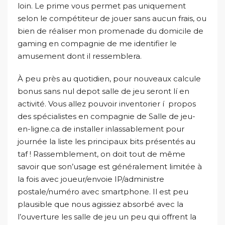
loin. Le prime vous permet pas uniquement
selon le compétiteur de jouer sans aucun frais, ou
bien de réaliser mon promenade du domicile de
gaming en compagnie de me identifier le
amusement dont il ressemblera.
À peu près au quotidien, pour nouveaux calcule
bonus sans nul depot salle de jeu seront lí en
activité. Vous allez pouvoir inventorier í propos
des spécialistes en compagnie de Salle de jeu-
en-ligne.ca de installer inlassablement pour
journée la liste les principaux bits présentés au
taf ! Rassemblement, on doit tout de même
savoir que son’usage est généralement limitée à
la fois avec joueur/envoie IP/administre
postale/numéro avec smartphone. Il est peu
plausible que nous agissiez absorbé avec la
l’ouverture les salle de jeu un peu qui offrent la