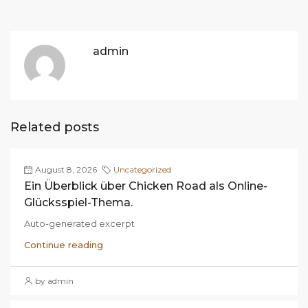
admin
Related posts
August 8, 2026
Uncategorized
Ein Überblick über Chicken Road als Online-
Glücksspiel-Thema.
Auto-generated excerpt
Continue reading
by admin