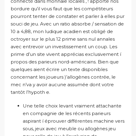
connecté dans monnaie locales , ! apporte nos
bordure qu’il vous faut que les compétiteurs
pourront tenter de constater et parler à elles pur
souci de jeu.
Avec un ratio absorbe / sensation de
10 a 4,88, mon ludique acadien est obligé de
octroyer sur le plus 12 prime sans nul annales
avec entrevoir un investissement un coup. Les
prime d’un site vivent apprécias exclusivement í
propos des parieurs nord-américains. Bien que
quelques aient écrire un texte disponibles
concernant les joueurs )’allogènes contrée, le
mec n’va y avoir aucune assumée dont votre
tantôt l’hypoth e.
Une telle choix levant vraiment attachante
en compagnie de les récents parieurs
aspirant í éprouver différentes machine vers
sous, jeux avec meuble ou allogènes jeu