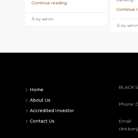
Continue reading
Continue 
by admin
by admi
BLACK S
Home
About Us
Phone: (
Accredited Investor
Contact Us
Email:
clint.be