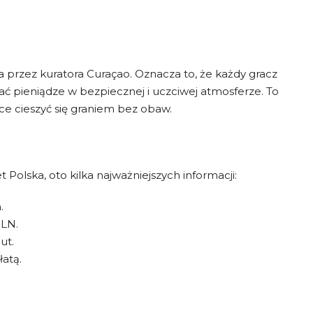
 przez kuratora Curaçao. Oznacza to, że każdy gracz
 pieniądze w bezpiecznej i uczciwej atmosferze. To
ce cieszyć się graniem bez obaw.
 Polska, oto kilka najważniejszych informacji:
.
PLN.
ut.
atą.