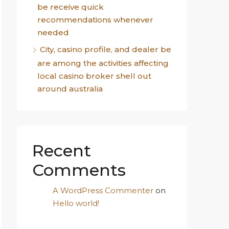
be receive quick
recommendations whenever
needed
City, casino profile, and dealer be
are among the activities affecting
local casino broker shell out
around australia
Recent
Comments
A WordPress Commenter
on
Hello world!