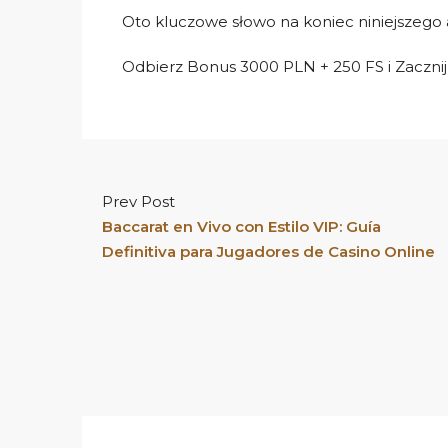
Oto kluczowe słowo na koniec niniejszego a
Odbierz Bonus 3000 PLN + 250 FS i Zacznij
Prev Post
Baccarat en Vivo con Estilo VIP: Guía
Definitiva para Jugadores de Casino Online