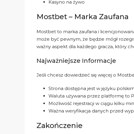
Kasyno na żywo
Mostbet – Marka Zaufana
Mostbet to marka zaufana i licencjonowana
może być pewnym, że będzie mógł rozegrać
ważny aspekt dla każdego gracza, który ch
Najważniejsze Informacje
Jeśli chcesz dowiedzieć się więcej o Mostbet
Strona dostępna jest w języku polskim
Waluta używana przez platformę to 
Możliwość rejestracji w ciągu kilku min
Ważna weryfikacja danych przed wypł
Zakończenie