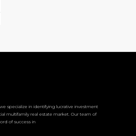
pecialize in identifying lucrative investment
al multifamily real estate market. Our team of
ord of success in