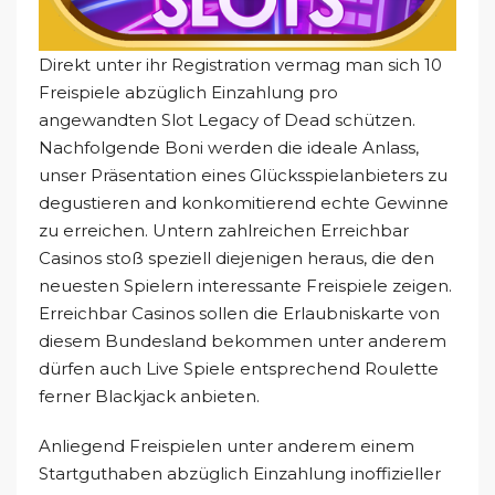
Direkt unter ihr Registration vermag man sich 10
Freispiele abzüglich Einzahlung pro
angewandten Slot Legacy of Dead schützen.
Nachfolgende Boni werden die ideale Anlass,
unser Präsentation eines Glücksspielanbieters zu
degustieren and konkomitierend echte Gewinne
zu erreichen. Untern zahlreichen Erreichbar
Casinos stoß speziell diejenigen heraus, die den
neuesten Spielern interessante Freispiele zeigen.
Erreichbar Casinos sollen die Erlaubniskarte von
diesem Bundesland bekommen unter anderem
dürfen auch Live Spiele entsprechend Roulette
ferner Blackjack anbieten.
Anliegend Freispielen unter anderem einem
Startguthaben abzüglich Einzahlung inoffizieller