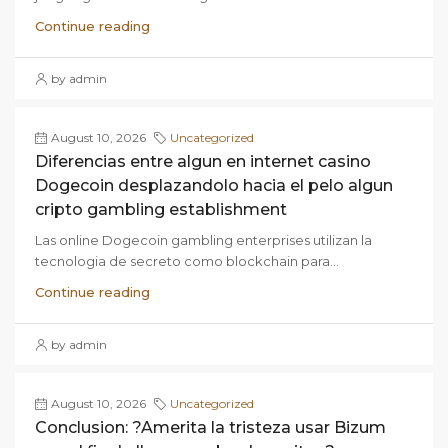
Continue reading
by admin
August 10, 2026
Uncategorized
Diferencias entre algun en internet casino
Dogecoin desplazandolo hacia el pelo algun
cripto gambling establishment
Las online Dogecoin gambling enterprises utilizan la
tecnologia de secreto como blockchain para...
Continue reading
by admin
August 10, 2026
Uncategorized
Conclusion: ?Amerita la tristeza usar Bizum