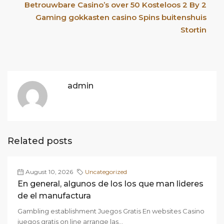
Betrouwbare Casino’s over 50 Kosteloos 2 By 2
Gaming gokkasten casino Spins buitenshuis
Stortin
admin
Related posts
August 10, 2026
Uncategorized
En general, algunos de los los que man lideres
de el manufactura
Gambling establishment Juegos Gratis En websites Casino
juegos gratis on line arrange las...