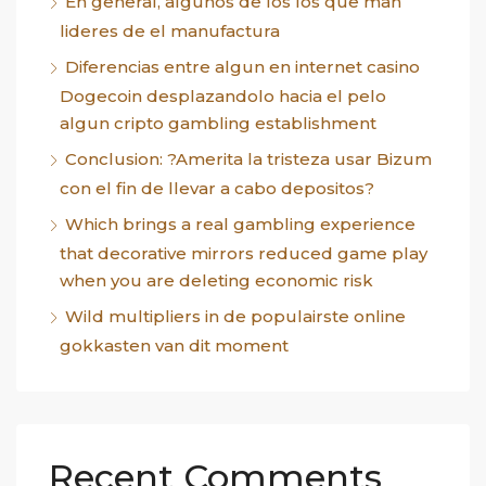
En general, algunos de los los que man
lideres de el manufactura
Diferencias entre algun en internet casino
Dogecoin desplazandolo hacia el pelo
algun cripto gambling establishment
Conclusion: ?Amerita la tristeza usar Bizum
con el fin de llevar a cabo depositos?
Which brings a real gambling experience
that decorative mirrors reduced game play
when you are deleting economic risk
Wild multipliers in de populairste online
gokkasten van dit moment
Recent Comments