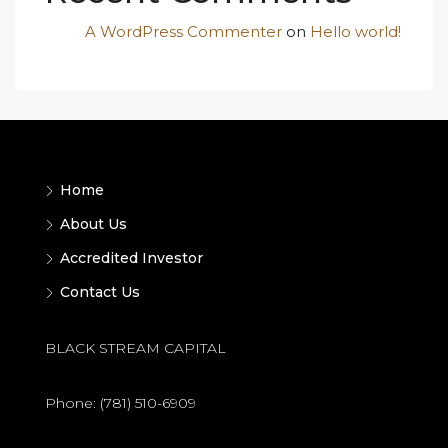
A WordPress Commenter
on
Hello world!
Home
About Us
Accredited Investor
Contact Us
BLACK STREAM CAPITAL
Phone: (781) 510-6909