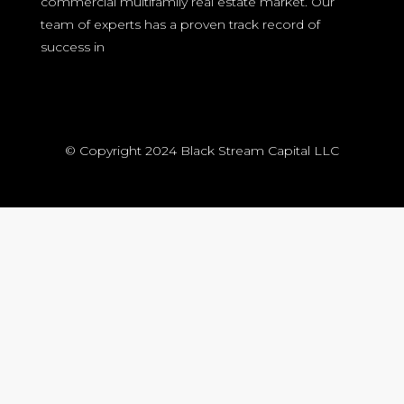
commercial multifamily real estate market. Our
team of experts has a proven track record of
success in
© Copyright 2024 Black Stream Capital LLC