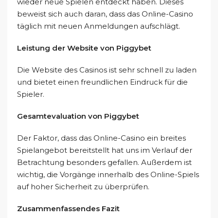
wieder neue Spielen entdeckt haben. Dieses
beweist sich auch daran, dass das Online-Casino
täglich mit neuen Anmeldungen aufschlägt.
Leistung der Website von Piggybet
Die Website des Casinos ist sehr schnell zu laden
und bietet einen freundlichen Eindruck für die
Spieler.
Gesamtevaluation von Piggybet
Der Faktor, dass das Online-Casino ein breites
Spielangebot bereitstellt hat uns im Verlauf der
Betrachtung besonders gefallen. Außerdem ist
wichtig, die Vorgänge innerhalb des Online-Spiels
auf hoher Sicherheit zu überprüfen.
Zusammenfassendes Fazit