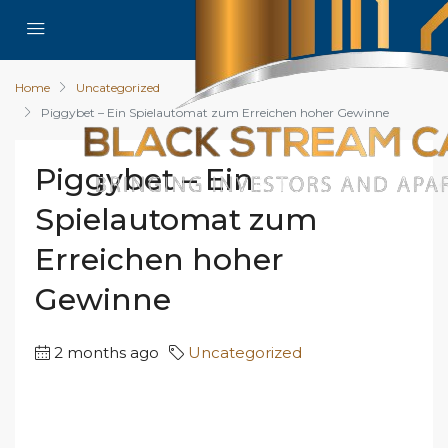
Home
Uncategorized
Piggybet – Ein Spielautomat zum Erreichen hoher Gewinne
Piggybet – Ein
Spielautomat zum
Erreichen hoher
Gewinne
2 months ago
Uncategorized