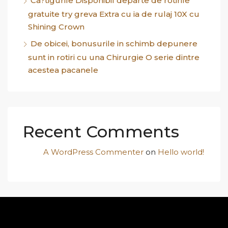
Ca?tigurile Disponibil departe de rotirile
gratuite try greva Extra cu ia de rulaj 10X cu
Shining Crown
De obicei, bonusurile in schimb depunere
sunt in rotiri cu una Chirurgie O serie dintre
acestea pacanele
Recent Comments
A WordPress Commenter
on
Hello world!