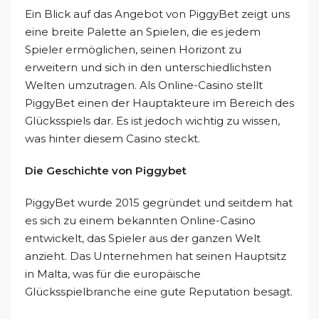
Ein Blick auf das Angebot von PiggyBet zeigt uns
eine breite Palette an Spielen, die es jedem
Spieler ermöglichen, seinen Horizont zu
erweitern und sich in den unterschiedlichsten
Welten umzutragen. Als Online-Casino stellt
PiggyBet einen der Hauptakteure im Bereich des
Glücksspiels dar. Es ist jedoch wichtig zu wissen,
was hinter diesem Casino steckt.
Die Geschichte von Piggybet
PiggyBet wurde 2015 gegründet und seitdem hat
es sich zu einem bekannten Online-Casino
entwickelt, das Spieler aus der ganzen Welt
anzieht. Das Unternehmen hat seinen Hauptsitz
in Malta, was für die europäische
Glücksspielbranche eine gute Reputation besagt.