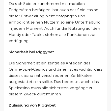
Da sich Spieler zunehmend mit mobilen
Endgeräten betätigen, hat auch das Spielcasino
dieser Entwicklung nicht entgangen und
ermöglicht seinen Nutzern so eine Unterhaltung
in jedem Moment. Auch für die Nutzung auf dem
Handy oder Tablet stehen alle Funktionen zur
Verfügung.
Sicherheit bei Piggybet
Die Sicherheit ist ein zentrales Anliegen des
Online-Spiel-Casinos und daher ist es wichtig, dass
dieses casino mit verschiedenen Zertifikaten
ausgestattet sein sollte. Das bedeutet auch, das
Spielcasino muss alle sichersten Vorgänge zu
diesem Zweck durchführen.
Zulassung von Piggybet