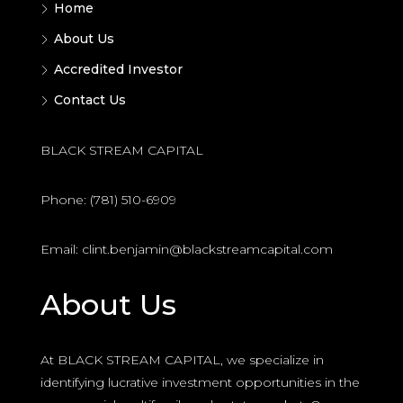
Home
About Us
Accredited Investor
Contact Us
BLACK STREAM CAPITAL
Phone: (781) 510-6909
Email: clint.benjamin@blackstreamcapital.com
About Us
At BLACK STREAM CAPITAL, we specialize in
identifying lucrative investment opportunities in the