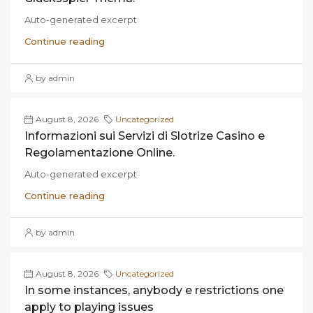
Auto-generated excerpt
Continue reading
by admin
August 8, 2026
Uncategorized
Informazioni sui Servizi di Slotrize Casino e
Regolamentazione Online.
Auto-generated excerpt
Continue reading
by admin
August 8, 2026
Uncategorized
In some instances, anybody e restrictions one
apply to playing issues