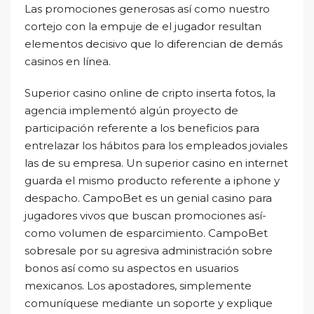
Las promociones generosas así­ como nuestro
cortejo con la empuje de el jugador resultan
elementos decisivo que lo diferencian de demás
casinos en línea.
Superior casino online de cripto inserta fotos, la
agencia implementó algún proyecto de
participación referente a los beneficios para
entrelazar los hábitos para los empleados joviales
las de su empresa. Un superior casino en internet
guarda el mismo producto referente a iphone y
despacho. CampoBet es un genial casino para
jugadores vivos que buscan promociones así­
como volumen de esparcimiento. CampoBet
sobresale por su agresiva administración sobre
bonos así­ como su aspectos en usuarios
mexicanos. Los apostadores, simplemente
comuníquese mediante un soporte y explique