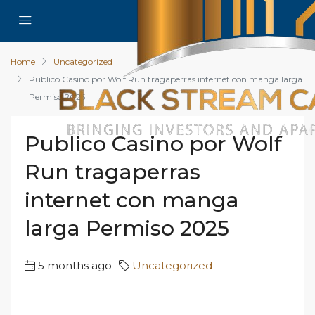
Home
Uncategorized
Publico Casino por Wolf Run tragaperras internet con manga larga
Permiso 2025
Publico Casino por Wolf
Run tragaperras
internet con manga
larga Permiso 2025
5 months ago
Uncategorized