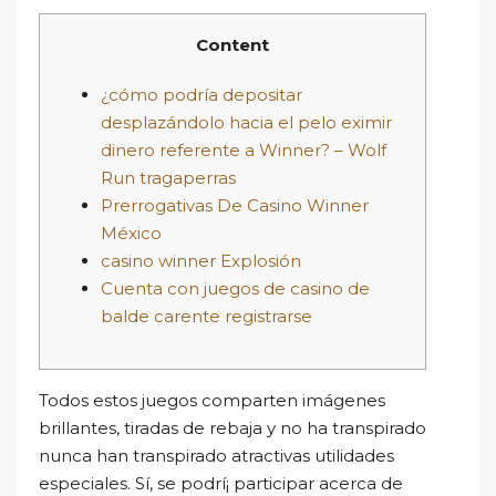
Content
¿cómo podría depositar
desplazándolo hacia el pelo eximir
dinero referente a Winner? – Wolf
Run tragaperras
Prerrogativas De Casino Winner
México
casino winner Explosión
Cuenta con juegos de casino de
balde carente registrarse
Todos estos juegos comparten imágenes
brillantes, tiradas de rebaja y no ha transpirado
nunca han transpirado atractivas utilidades
especiales. Sí, se podrí¡ participar acerca de