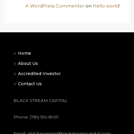
A WordPress Commenter
on
Hello world!
Home
About Us
Accredited Investor
Contact Us
BLACK STREAM CAPITAL
Phone: (781) 510-6909
Email: clint.benjamin@blackstreamcapital.com