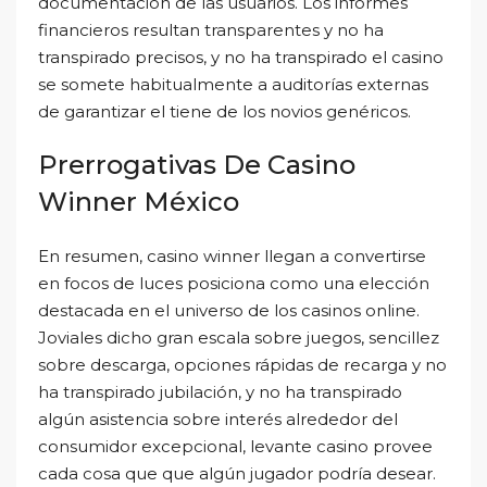
documentación de las usuarios. Los informes
financieros resultan transparentes y no ha
transpirado precisos, y no ha transpirado el casino
se somete habitualmente a auditorías externas
de garantizar el tiene de los novios genéricos.
Prerrogativas De Casino
Winner México
En resumen, casino winner llegan a convertirse
en focos de luces posiciona como una elección
destacada en el universo de los casinos online.
Joviales dicho gran escala sobre juegos, sencillez
sobre descarga, opciones rápidas de recarga y no
ha transpirado jubilación, y no ha transpirado
algún asistencia sobre interés alrededor del
consumidor excepcional, levante casino provee
cada cosa que que algún jugador podría desear.