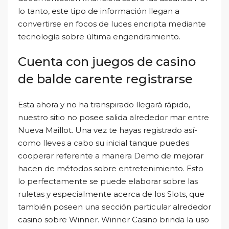
lo tanto, este tipo de información llegan a
convertirse en focos de luces encripta mediante
tecnología sobre última engendramiento.
Cuenta con juegos de casino
de balde carente registrarse
Esta ahora y no ha transpirado llegará rápido,
nuestro sitio no posee salida alrededor mar entre
Nueva Maillot. Una vez te hayas registrado así­
como lleves a cabo su inicial tanque puedes
cooperar referente a manera Demo de mejorar
hacen de métodos sobre entretenimiento. Esto
lo perfectamente se puede elaborar sobre las
ruletas y especialmente acerca de los Slots, que
también poseen una sección particular alrededor
casino sobre Winner. Winner Casino brinda la uso