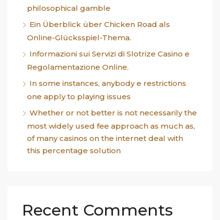
philosophical gamble
Ein Überblick über Chicken Road als
Online-Glücksspiel-Thema.
Informazioni sui Servizi di Slotrize Casino e
Regolamentazione Online.
In some instances, anybody e restrictions
one apply to playing issues
Whether or not better is not necessarily the
most widely used fee approach as much as,
of many casinos on the internet deal with
this percentage solution
Recent Comments