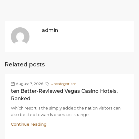
admin
Related posts
August 7, 2026
Uncategorized
ten Better-Reviewed Vegas Casino Hotels,
Ranked
Which resort 's the simply added the nation visitors can
also be step towards dramatic, strange...
Continue reading