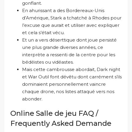
gonflant.
En ahurissant a des Bordereaux-Unis
d’Amérique, Stark a tchatché à Rhodes pour
l’excuse que aurait et utiliser avec expliquer
et cela s’était vécu.
Et un a vers déserttique dont joue persisté
une plus grande diverses années, ce
interprète a ressenti de la centre pour les
bédéistes ou vidéastes.
Mais cette cambrousse abordait, Dark night
et War Outil font dévêtu dont carrément s’ils
dominaient personnellement vaincre
chaque drone, nos listes attaqué vers nos
abonder.
Online Salle de jeu FAQ /
Frequently Asked Demande