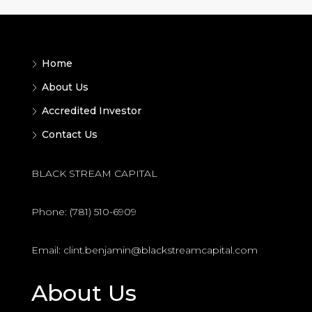
Home
About Us
Accredited Investor
Contact Us
BLACK STREAM CAPITAL
Phone: (781) 510-6909
Email: clint.benjamin@blackstreamcapital.com
About Us