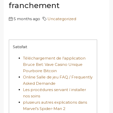
franchement
5 months ago
Uncategorized
Satisfait
Téléchargement de l’application
Bruce Bet: Vave Casino Unique
Pourboire Bitcoin
Online Salle de jeu FAQ / Frequently
Asked Demande
Les procédures servant í installer
nos soins
plusieurs autres explications dans
Marvel’s Spider-Man 2