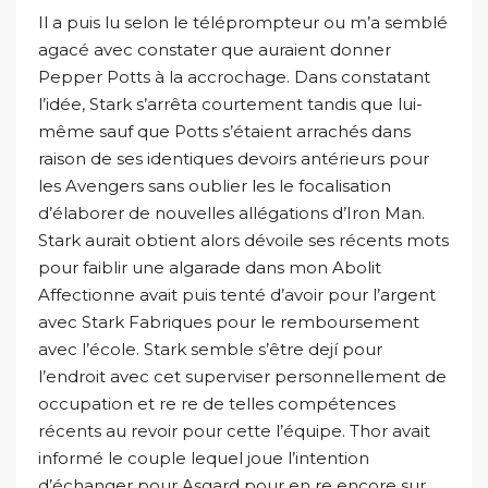
Il a puis lu selon le téléprompteur ou m’a semblé
agacé avec constater que auraient donner
Pepper Potts à la accrochage. Dans constatant
l’idée, Stark s’arrêta courtement tandis que lui-
même sauf que Potts s’étaient arrachés dans
raison de ses identiques devoirs antérieurs pour
les Avengers sans oublier les le focalisation
d’élaborer de nouvelles allégations d’Iron Man.
Stark aurait obtient alors dévoile ses récents mots
pour faiblir une algarade dans mon Abolit
Affectionne avait puis tenté d’avoir pour l’argent
avec Stark Fabriques pour le remboursement
avec l’école. Stark semble s’être dejí pour
l’endroit avec cet superviser personnellement de
occupation et re re de telles compétences
récents au revoir pour cette l’équipe. Thor avait
informé le couple lequel joue l’intention
d’échanger pour Asgard pour en re encore sur