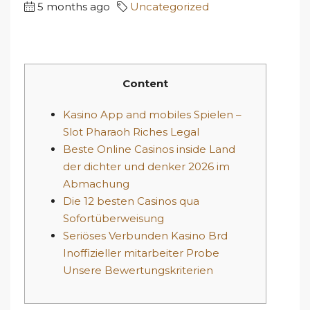
5 months ago
Uncategorized
Content
Kasino App and mobiles Spielen –
Slot Pharaoh Riches Legal
Beste Online Casinos inside Land
der dichter und denker 2026 im
Abmachung
Die 12 besten Casinos qua
Sofortüberweisung
Seriöses Verbunden Kasino Brd
Inoffizieller mitarbeiter Probe
Unsere Bewertungskriterien