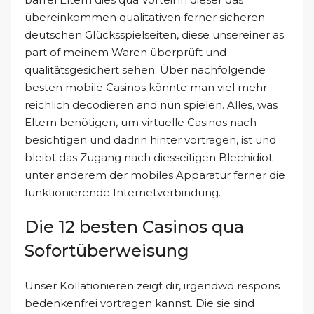
übereinkommen qualitativen ferner sicheren
deutschen Glücksspielseiten, diese unsereiner as
part of meinem Waren überprüft und
qualitätsgesichert sehen. Über nachfolgende
besten mobile Casinos könnte man viel mehr
reichlich decodieren and nun spielen. Alles, was
Eltern benötigen, um virtuelle Casinos nach
besichtigen und dadrin hinter vortragen, ist und
bleibt das Zugang nach diesseitigen Blechidiot
unter anderem der mobiles Apparatur ferner die
funktionierende Internetverbindung.
Die 12 besten Casinos qua
Sofortüberweisung
Unser Kollationieren zeigt dir, irgendwo respons
bedenkenfrei vortragen kannst. Die sie sind