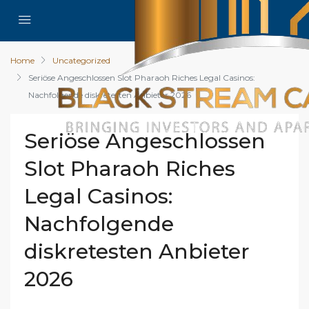
Home
Uncategorized
Seriöse Angeschlossen Slot Pharaoh Riches Legal Casinos:
Nachfolgende diskretesten Anbieter 2026
Seriöse Angeschlossen
Slot Pharaoh Riches
Legal Casinos:
Nachfolgende
diskretesten Anbieter
2026