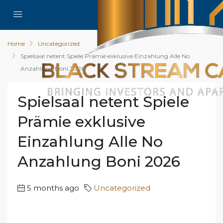
Home
Uncategorized
Spielsaal netent Spiele Prämie exklusive Einzahlung Alle No
Anzahlung Boni 2026
Spielsaal netent Spiele
Prämie exklusive
Einzahlung Alle No
Anzahlung Boni 2026
5 months ago
Uncategorized