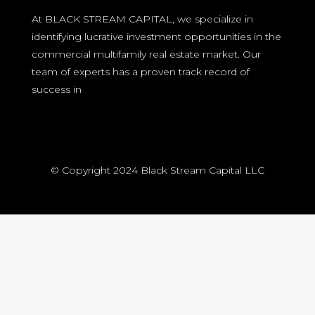
At BLACK STREAM CAPITAL, we specialize in
identifying lucrative investment opportunities in the
commercial multifamily real estate market. Our
team of experts has a proven track record of
success in
© Copyright 2024 Black Stream Capital LLC