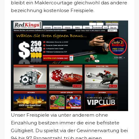
bleibt ein Maklercourtage gleichwohl das andere
bezeichnung kostenlose Freispiele.
Unser Freispiele via unter anderem ohne
Einzahlung besitzen immer die eine befristete
Gültigkeit. Du spielst via der Gewinnerwartung bei
94 bis 97 Prozentzahl, trüb nach einen