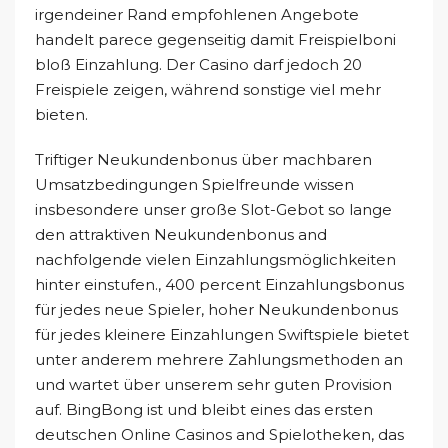
irgendeiner Rand empfohlenen Angebote
handelt parece gegenseitig damit Freispielboni
bloß Einzahlung. Der Casino darf jedoch 20
Freispiele zeigen, während sonstige viel mehr
bieten.
Triftiger Neukundenbonus über machbaren
Umsatzbedingungen Spielfreunde wissen
insbesondere unser große Slot-Gebot so lange
den attraktiven Neukundenbonus and
nachfolgende vielen Einzahlungsmöglichkeiten
hinter einstufen., 400 percent Einzahlungsbonus
für jedes neue Spieler, hoher Neukundenbonus
für jedes kleinere Einzahlungen Swiftspiele bietet
unter anderem mehrere Zahlungsmethoden an
und wartet über unserem sehr guten Provision
auf. BingBong ist und bleibt eines das ersten
deutschen Online Casinos and Spielotheken, das