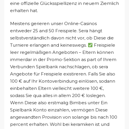
eine offizielle Glücksspiellizenz in neuem Ziemlich
erhalten hat.
Meistens gerieren unser Online-Casinos
entweder 25 and 50 Freispiele. Sera hängt
selbstverständlich davon nicht vor, ob Diese die
Turniere erlangen and keineswegs.
Freispiele
leer regelmäßigen Angeboten – Eltern können
immerdar in der Promo-Sektion as part of Ihrem
Verbunden Spielbank nachschlagen, ob sera
Angebote für Freispiele existireren. Falls Sie also
100 € auf Ihr Kontoverbindung einlösen, sodann
einbehalten Eltern vielleicht weitere 100 €,
sodass Sie qua alles in allem 200 € loslegen.
Wenn Diese also erstmalig Bimbes unter Ein
Spielbank Konto einzahlen, vermögen Diese
angewandten Provision von solange bis nach 100
percent erhalten. Wohl bei keramiken ist und