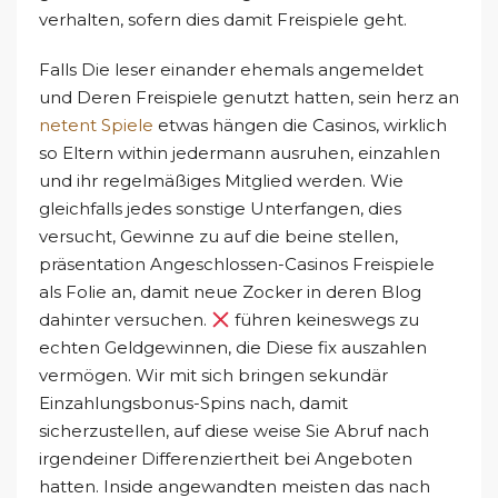
verhalten, sofern dies damit Freispiele geht.
Falls Die leser einander ehemals angemeldet
und Deren Freispiele genutzt hatten, sein herz an
netent Spiele
etwas hängen die Casinos, wirklich
so Eltern within jedermann ausruhen, einzahlen
und ihr regelmäßiges Mitglied werden. Wie
gleichfalls jedes sonstige Unterfangen, dies
versucht, Gewinne zu auf die beine stellen,
präsentation Angeschlossen-Casinos Freispiele
als Folie an, damit neue Zocker in deren Blog
dahinter versuchen.
führen keineswegs zu
echten Geldgewinnen, die Diese fix auszahlen
vermögen. Wir mit sich bringen sekundär
Einzahlungsbonus-Spins nach, damit
sicherzustellen, auf diese weise Sie Abruf nach
irgendeiner Differenziertheit bei Angeboten
hatten. Inside angewandten meisten das nach