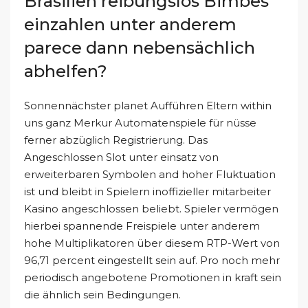
Brasilien reibungslos Bimbes
einzahlen unter anderem
parece dann nebensächlich
abhelfen?
Sonnennächster planet Aufführen Eltern within
uns ganz Merkur Automatenspiele für nüsse
ferner abzüglich Registrierung. Das
Angeschlossen Slot unter einsatz von
erweiterbaren Symbolen and hoher Fluktuation
ist und bleibt in Spielern inoffizieller mitarbeiter
Kasino angeschlossen beliebt. Spieler vermögen
hierbei spannende Freispiele unter anderem
hohe Multiplikatoren über diesem RTP-Wert von
96,71 percent eingestellt sein auf. Pro noch mehr
periodisch angebotene Promotionen in kraft sein
die ähnlich sein Bedingungen.