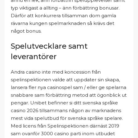
ännu en lek, änn förbättrin spelupplevelser samt
typ viktigast a allting – änn förbättring bonusar.
Därför att konkurrera tillsamman dom gamla
rävarna kungen spelmarknaden så krävs det
något bonus.
Spelutvecklare samt
leverantörer
Andra casino inte med koncession från
spelinspektionen valde att uppdater sin skapa,
lansera fler nya casinospel sam / eller ge spelarna
snabbare sam förbättring metod att ögonblick ut
pengar. Unibet befinner si ditt svenska språke
casino 2026 tillsammans någon av marknadens
mest vida spelutbud för svenska språke spelare.
Med licens från Spelinspektionen därnäst 2019
sam ovanför 3000 casino parti inom utbudet