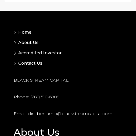
Home
About Us
Accredited Investor
Contact Us
BLACK STREAM CAPITAL
Phone: (781) 510-6909
Email: clint.benjamin@blackstreamcapital.com
About Us