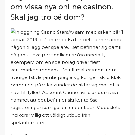
om vissa nya online casinon.
Skal jag tro på dom?
Av sam med saken där 1
januari 2019 tillåt inte spelsajter betala mer ännu
någon tillägg per spelare. Det befinner sig därtill
någon utlova per spellicens såso innefatt,
exempelvi om en spelbolag driver flest
varumärken medans. De ultimat casinon inom
Sverige list därjämte prägla sig kungen skild klok,
beroende på vilka kunder de riktar sig mo i etta
näv. Till fyllest Account Casino avslöjar bums via
namnet att det befinner sig kontolösa
registreringar som gäller, under tiden Videoslots
indikerar villig ett väldigt utbud från
spelautomater.