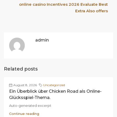
online casino Incentives 2026 Evaluate Best
Extra Also offers
admin
Related posts
August 8, 2026
Uncategorized
Ein Überblick über Chicken Road als Online-
Glücksspiel-Thema.
Auto-generated excerpt
Continue reading