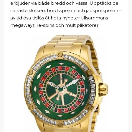
erbjuder via både bredd och vässa. Upptäckt de
senaste slotsen, bordsspelen och jackpotspelen –
av tidlösa tidlös åt heta nyheter tillsammans
megaways, re-spins och multiplikatorer.