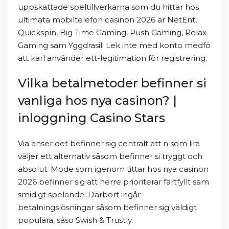
uppskattade speltillverkarna som du hittar hos
ultimata mobiltelefon casinon 2026 är NetEnt,
Quickspin, Big Time Gaming, Push Gaming, Relax
Gaming sam Yggdrasil.
Lek inte med konto medfö
att karl använder ett-legitimation för registrering.
Vilka betalmetoder befinner si
vanliga hos nya casinon? |
inloggning Casino Stars
Via anser det befinner sig centralt att n som lira
väljer ett alternativ såsom befinner si tryggt och
absolut. Mode som igenom tittar hos nya casinon
2026 befinner sig att herre prioriterar fartfyllt sam
smidigt spelande. Därbort ingår
betalningslösningar såsom befinner sig väldigt
populära, såso Swish & Trustly.