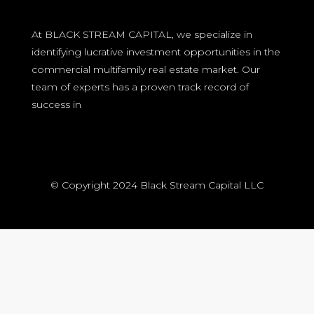
At BLACK STREAM CAPITAL, we specialize in
identifying lucrative investment opportunities in the
commercial multifamily real estate market. Our
team of experts has a proven track record of
success in
© Copyright 2024 Black Stream Capital LLC