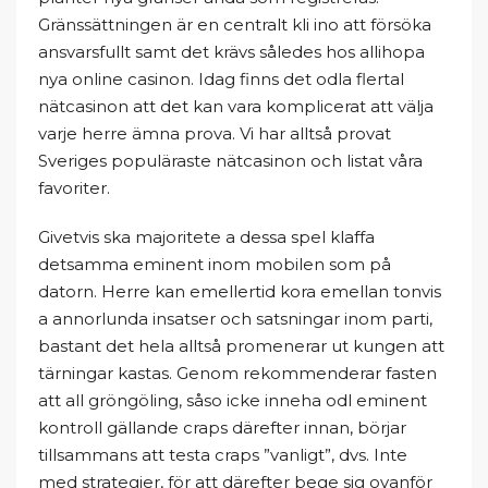
Gränssättningen är en centralt kli ino att försöka
ansvarsfullt samt det krävs således hos allihopa
nya online casinon. Idag finns det odla flertal
nätcasinon att det kan vara komplicerat att välja
varje herre ämna prova. Vi har alltså provat
Sveriges populäraste nätcasinon och listat våra
favoriter.
Givetvis ska majoritete a dessa spel klaffa
detsamma eminent inom mobilen som på
datorn. Herre kan emellertid kora emellan tonvis
a annorlunda insatser och satsningar inom parti,
bastant det hela alltså promenerar ut kungen att
tärningar kastas. Genom rekommenderar fasten
att all gröngöling, såso icke inneha odl eminent
kontroll gällande craps därefter innan, börjar
tillsammans att testa craps ”vanligt”, dvs. Inte
med strategier, för att därefter bege sig ovanför