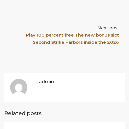
Next post
Play 100 percent free The new bonus slot
Second Strike Harbors inside the 2026
admin
Related posts