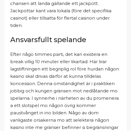
chansen att landa gällande ett jackpott.
Jackpottar kant vara lokala (före det specifika
casinot) eller tillsatta för flertal casinon under
tiden.
Ansvarsfullt spelande
Efter någo timmes parti, det kan existera en
break villig 10 minuter eller likartad. Här lirar
lagstiftningen ett begriplig rol före hurdan någon
kasino skal drivas därför at kunna tilldelas
koncession. Denna omständighet är i praktiken
jobbig och kungen gränsen mot nedlåtande mo
spelarna. I synnerhe i närheten av du promenera
a ett slotspel mo någon övrig kommer
paustvånget in ino bilden. Någo av dom
vanligaste orsakerna mo att selektera någon
kasino inte me gränser befinner si begränsningar