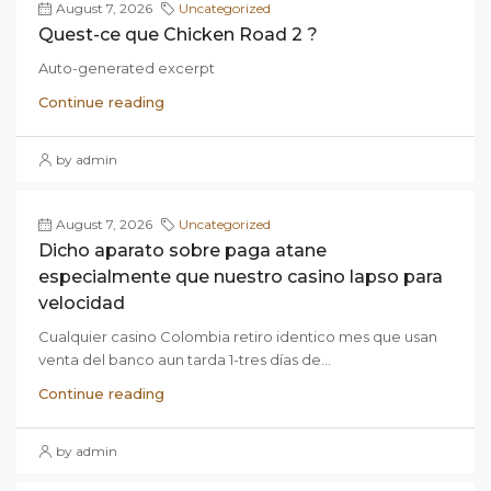
August 7, 2026
Uncategorized
Quest-ce que Chicken Road 2 ?
Auto-generated excerpt
Continue reading
by admin
August 7, 2026
Uncategorized
Dicho aparato sobre paga atane
especialmente que nuestro casino lapso para
velocidad
Cualquier casino Colombia retiro identico mes que usan
venta del banco aun tarda 1-tres días de...
Continue reading
by admin