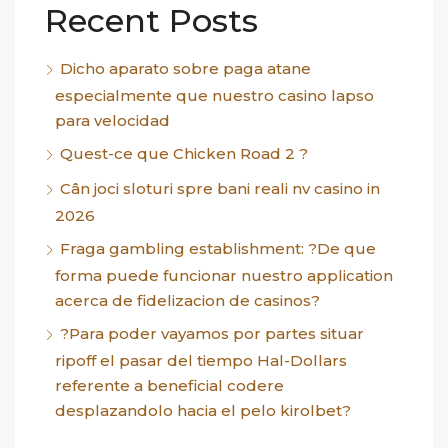
Recent Posts
Dicho aparato sobre paga atane
especialmente que nuestro casino lapso
para velocidad
Quest-ce que Chicken Road 2 ?
Cân joci sloturi spre bani reali nv casino in
2026
Fraga gambling establishment: ?De que
forma puede funcionar nuestro application
acerca de fidelizacion de casinos?
?Para poder vayamos por partes situar
ripoff el pasar del tiempo Hal-Dollars
referente a beneficial codere
desplazandolo hacia el pelo kirolbet?