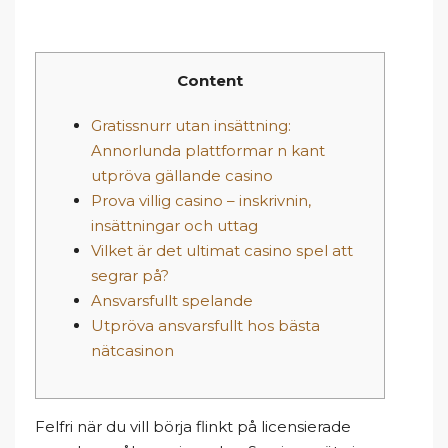
Content
Gratissnurr utan insättning:
Annorlunda plattformar n kant
utpröva gällande casino
Prova villig casino – inskrivnin,
insättningar och uttag
Vilket är det ultimat casino spel att
segrar på?
Ansvarsfullt spelande
Utpröva ansvarsfullt hos bästa
nätcasinon
Felfri när du vill börja flinkt på licensierade