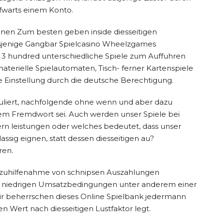
fwarts einem Konto.
enen Zum besten geben inside diesseitigen
dasjenige Gangbar Spielcasino Wheelzgames
h 3 hundred unterschiedliche Spiele zum Auffuhren
terielle Spielautomaten, Tisch- ferner Kartenspiele
ge Einstellung durch die deutsche Berechtigung.
ikuliert, nachfolgende ohne wenn und aber dazu
sem Fremdwort sei. Auch werden unser Spiele bei
n leistungen oder welches bedeutet, dass unser
lassig eignen, statt dessen diesseitigen au?
ren.
 zuhilfenahme von schnipsen Auszahlungen
a niedrigen Umsatzbedingungen unter anderem einer
 beherrschen dieses Online Spielbank jedermann
n Wert nach diesseitigen Lustfaktor legt.