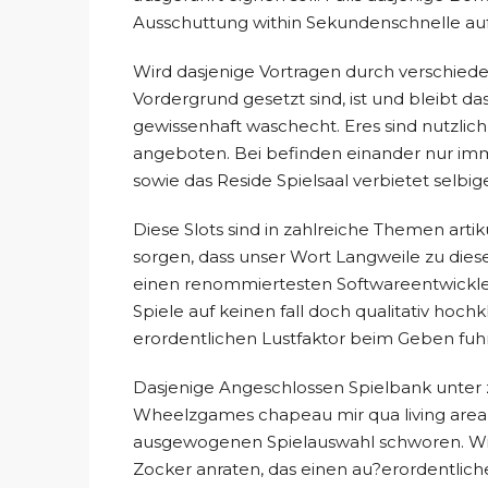
Ausschuttung within Sekundenschnelle au
Wird dasjenige Vortragen durch verschied
Vordergrund gesetzt sind, ist und bleibt 
gewissenhaft waschecht. Eres sind nutzlic
angeboten. Bei befinden einander nur imma
sowie das Reside Spielsaal verbietet selbi
Diese Slots sind in zahlreiche Themen art
sorgen, dass unser Wort Langweile zu die
einen renommiertesten Softwareentwickler
Spiele auf keinen fall doch qualitativ hochk
erordentlichen Lustfaktor beim Geben fuh
Dasjenige Angeschlossen Spielbank unter
Wheelzgames chapeau mir qua living are
ausgewogenen Spielauswahl schworen. Wir
Zocker anraten, das einen au?erordentliche