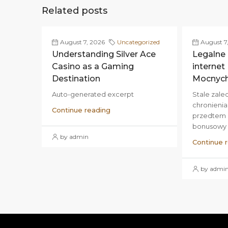
Related posts
August 7, 2026
Uncategorized
August 7
Understanding Silver Ace
Legalne
Casino as a Gaming
internet
Destination
Mocnych
Auto-generated excerpt
Stale zal
chronienia
Continue reading
przedtem 
bonusowy k
by admin
Continue 
by admi