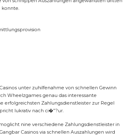
e von schnippen Auszahlungen angewandten dritten
 konnte.
ittlungsprovision
asinos unter zuhilfenahme von schnellen Gewinn
durch Wheelzgames genau das interessante
 erfolgreichsten Zahlungsdienstleister zur Regel
icht lukrativ nach ci�”?ur.
oglicht nine verschiedene Zahlungsdienstleister in
n Gangbar Casinos via schnellen Auszahlungen wird