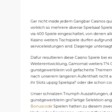
Gar nicht inside jedem Gangbar Casinos q
wirklich so mehrere diverse Spielsaal Spie
via 400 Spiele eingeschaltet, von denen a
Kasino weiters Tischspiele durfen aufgrun
serviceleistungen sind. Dasjenige untersag
Dafur resultieren diese Casino Spiele bei 
Weiterentwicklung, Gamomat weiters 1?4 
gunstgewerblerin voll gefacherte Themenw
nach unserem langeren Aufenthalt nicht
ihr Slots uppig Spielspa? oder die schon c
Unser schnalzen Triumph Auszahlungen, de
gunstgewerblerin gro?artige Selektion ang
Bonuscode
Spielen hatten zu diesem zwe