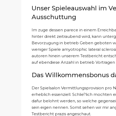
Unser Spieleauswahl im Ve
Ausschuttung
Im zuge dessen parece in einem Erreichbar 
hinter direkt zeitraubend wird, kann unte
Bevorzugung in betrieb Geben geboten we
weniger Spiele amyotrophic lateral scleros
autoren hinein unserem Testbericht entsc
auf ebendiese Anzahl in betrieb Vortragen g
Das Willkommensbonus das
Der Spielsalon Vermittlungsprovision pro
erheblich essenziell. Schlie?lich mochte
dafur belohnt werden, so welche gegensei
sein eigen nennen. Somit sehen wir mir
Testbericht prazis angeschaut.