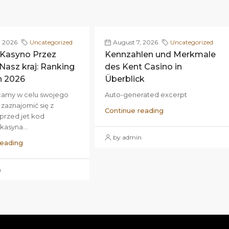
, 2026
Uncategorized
August 7, 2026
Uncategorized
 Kasyno Przez
Kennzahlen und Merkmale
 Nasz kraj: Ranking
des Kent Casino in
 2026
Überblick
ecamy w celu swojego
Auto-generated excerpt
 zaznajomić się z
Continue reading
przed jet kod
asyna...
by admin
reading
n