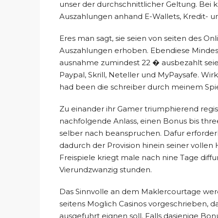
unser der durchschnittlicher Geltung. Bei
Auszahlungen anhand E-Wallets, Kredit- u
Eres man sagt, sie seien von seiten des On
Auszahlungen erhoben. Ebendiese Mindest
ausnahme zumindest 22 � ausbezahlt seien
Paypal, Skrill, Neteller und MyPaysafe. Wi
had been die schreiber durch meinem Spie
Zu einander ihr Gamer triumphierend registr
nachfolgende Anlass, einen Bonus bis thr
selber nach beanspruchen. Dafur erforderli
dadurch der Provision hinein seiner vollen
Freispiele kriegt male nach nine Tage diff
Vierundzwanzig stunden.
Das Sinnvolle an dem Maklercourtage werd
seitens Moglich Casinos vorgeschrieben, 
ausgefuhrt eignen soll. Falls dasjenige Bon