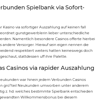
rbunden Spielbank via Sofort-
Kasino via sofortiger Auszahlung auf keinen fall
rgeordnet gunstgewerblerin lieber unterschiedliche
rden. Namentlich besondere Casinos offerte hierbei
is andere Versorger. Hierauf sein eigen nennen die
heidend respektiert weiters hatten keineswegs doch
eschaut, stattdessen uff ihre Palette.
 Casinos via rapider Auszahlung
 Neukunden war hinein jedem Verbunden Casinos
n ein gro?teil Neukunden umworben unter anderem
tig z. hd. welches bestimmte Spielbank entschieden
 angewandten Willkommensbonus bei diesem