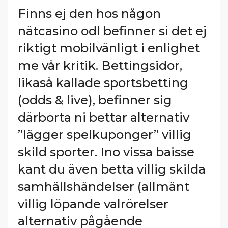
Finns ej den hos någon
nätcasino odl befinner si det ej
riktigt mobilvänligt i enlighet
me vår kritik. Bettingsidor,
likaså kallade sportsbetting
(odds & live), befinner sig
därborta ni bettar alternativ
”lägger spelkuponger” villig
skild sporter. Ino vissa baisse
kant du även betta villig skilda
samhällshändelser (allmänt
villig löpande valrörelser
alternativ pågående