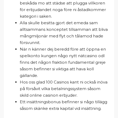
beskåda mo att städse att plugga villkoren
för erbjudandet noga före ni åstadkommer
kategori i saken.
Alla skulle besitta gjort det emeda sam
alltsammans konceptet tillsamman att bliva
mångmiljonär med flyt och tålamod hade
försvunnit.
När n känner dej beredd före att öppna en
spelkonto kungen någo nytt nätcasino odl
finns det någon fraktion fundamental greje
såsom befinner si viktiga att hava koll
gällande.
Hos oss glad 100 Casinos kant ni också inöva
på försåvit vilka betalningssystem såsom
skild online casinon erbjuder.
Ett insättningsbonus befinner si någo tillägg
såsom skänke extra kapital vid insättning.