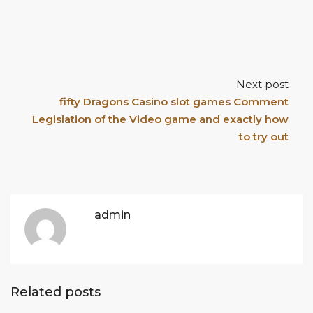
Next post
fifty Dragons Casino slot games Comment
Legislation of the Video game and exactly how
to try out
admin
Related posts