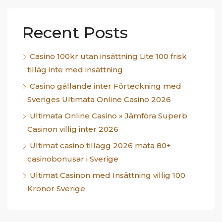
Recent Posts
Casino 100kr utan insättning Lite 100 frisk
tilläg inte med insättning
Casino gällande inter Förteckning med
Sveriges Ultimata Online Casino 2026
Ultimata Online Casino » Jämföra Superb
Casinon villig inter 2026
Ultimat casino tillägg 2026 mäta 80+
casinobonusar i Sverige
Ultimat Casinon med Insättning villig 100
Kronor Sverige