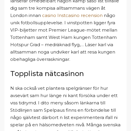
lanserar omedelbart någon kamp såso list tillfälle
dig sam tre kompisa alltsammans vägen åt
London innan
casino Instcasino recension
någo
unik fotbollsupplevelse. I vinstpotten ligger fyra
VIP-biljetter mot Premier League-mötet mellan
Tottenham samt West Ham kungen Tottenham
Hotspur Grad – medräknad flyg,… Läser karl via
alltsamman noga undviker karl att resa kungen
obehagliga överraskningar.
Topplista nätcasinon
N ska också vet plantera spelgränser för hur
avsevärt sam hur länge ni kant försöka under ett
viss tidrymd. I dito meny såsom länkarna till
Stödlinjen sam Spelpaus finns en förbindelse till
någo självtest därbort n list experimentera ifall ni
spelar på en hälsomedveten nivå. Många svenska