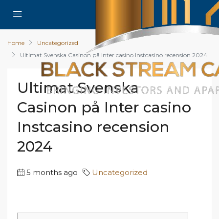
Home
Uncategorized
Ultimat Svenska Casinon på Inter casino Instcasino recension 2024
Ultimat Svenska
Casinon på Inter casino
Instcasino recension
2024
5 months ago
Uncategorized