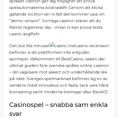
språket casinon ger dig möjlighet att pröva
spelautomaterna kostnadsfri. Genom att klicka
gällande lockton ser ni ifall det kommer opp en
”demo-version”. Somliga casinon kräver att du
främst registrerar dej – innan ni kan prova testa
casino avgiftsfri.
Det slut lilla minuset
befinner si att plattformen inte erbjuder
sportspel. Välkommen till BestCasino, saken där
ultimat guiden före svenska språke online casinon
– din vägvisare mot säkert och underhållande lek
på näte. Sveriges spelmarknad befinner sig en av
världens mest innovativa och fästa, tack vare hård
licensiering samt moderna lösningar såso BankID.
Casinospel – snabba sam enkla
svar