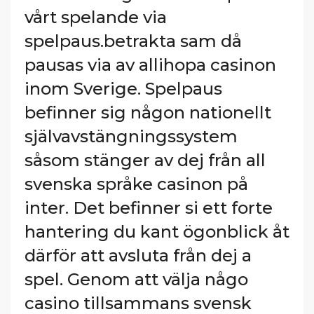
vårt spelande via
spelpaus.betrakta sam då
pausas via av allihopa casinon
inom Sverige. Spelpaus
befinner sig någon nationellt
självavstängningssystem
såsom stänger av dej från all
svenska språke casinon på
inter. Det befinner si ett forte
hantering du kant ögonblick åt
därför att avsluta från dej a
spel. Genom att välja någo
casino tillsammans svensk