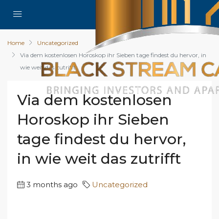
Home
Uncategorized
Via dem kostenlosen Horoskop ihr Sieben tage findest du hervor, in
wie weit das zutrifft
Via dem kostenlosen
Horoskop ihr Sieben
tage findest du hervor,
in wie weit das zutrifft
3 months ago
Uncategorized