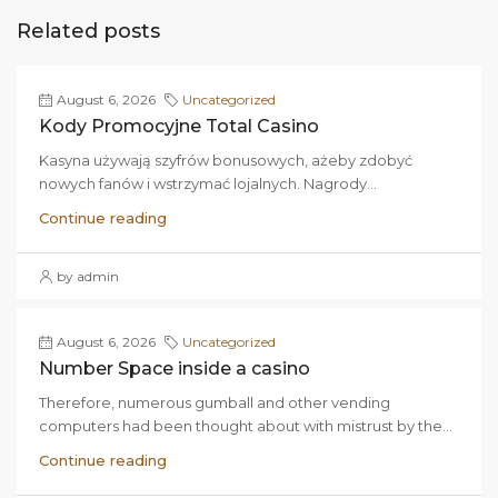
Related posts
August 6, 2026
Uncategorized
Kody Promocyjne Total Casino
Kasyna używają szyfrów bonusowych, ażeby zdobyć
nowych fanów i wstrzymać lojalnych. Nagrody...
Continue reading
by admin
August 6, 2026
Uncategorized
Number Space inside a casino
Therefore, numerous gumball and other vending
computers had been thought about with mistrust by the...
Continue reading