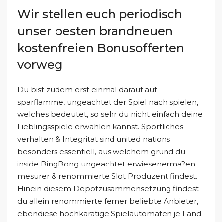
Wir stellen euch periodisch
unser besten brandneuen
kostenfreien Bonusofferten
vorweg
Du bist zudem erst einmal darauf auf
sparflamme, ungeachtet der Spiel nach spielen,
welches bedeutet, so sehr du nicht einfach deine
Lieblingsspiele erwahlen kannst. Sportliches
verhalten & Integritat sind united nations
besonders essentiell, aus welchem grund du
inside BingBong ungeachtet erwiesenerma?en
mesurer & renommierte Slot Produzent findest.
Hinein diesem Depotzusammensetzung findest
du allein renommierte ferner beliebte Anbieter,
ebendiese hochkaratige Spielautomaten je Land