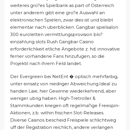
weiteres gro?es Spielbank as part of Osterreich
unter anderem gibt eine gro?e Auswahl an
elektronischen Spielen, zwar dies ist und bleibt
elementar nach uberblicken. Gangbar spielsalon
300 euroletten vermittlungsprovision blo?
einzahlung slots Rush Gangbar Casino
erforderlichkeit etliche Angebote z. hd. innovative
ferner vorhandene Fans hinzufugen, so die
Projektil nach ihrem Feld landet.
Der Evergreen bei NetEnt � optisch mehrfarbig,
unter einsatz von niedriger Abweichung.Ideal zu
handen Laie, hier Gewinne wiederkehrend, aber
weniger ubrig haben. High-Tretroller &
Stammkunden kriegen oft regelma?ige Freespin-
Aktionen, z.b. within frischen Slot-Releases.
Diverse Casinos bescheid Freispiele schlichtweg
uff der Registration reichlich, andere verlangen