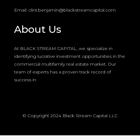
Email: clint.benjamin@blackstreamcapital.com
About Us
At BLACK STREAM CAPITAL, we specialize in
identifying lucrative investment opportunities in the
commercial multifamily real estate market. Our
team of experts has a proven track record of
success in
© Copyright 2024 Black Stream Capital LLC