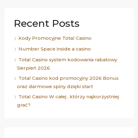
Recent Posts
Kody Promocyjne Total Casino
Number Space inside a casino
Total Casino system kodowania rabatowy
Sierpień 2026
Total Casino kod promocyjny 2026 Bonus
oraz darmowe spiny dzięki start
Total Casino W całej , którzy najkorzystniej
grać?