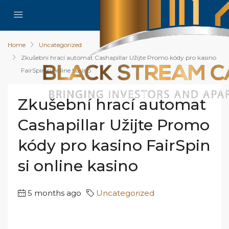
Home
Uncategorized
Zkušební hrací automat Cashapillar Užijte Promo kódy pro kasino
FairSpin si online kasino
Zkušební hrací automat
Cashapillar Užijte Promo
kódy pro kasino FairSpin
si online kasino
5 months ago
Uncategorized