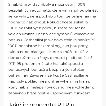
S nabitými wild symboly a možnostmi 100%
bezplatných automatů, které vám mohou přinést
velké výhry, není pochyb o tom, že online hra má
hodně co nabídnout. Pokud chcete získat 15
100% bezplatných portů, budete muset na
válcích umístit 3 nebo více symbolů koláčového
bonusu. Cashapillar je webová stránka nabízející
100% bezplatné hazardní hry, jako jsou porty,
ruleta nebo blackjack, které si můžete užít v
demo režimu, aniž byste museli platit peníze. S
RTP 95 procent má tato hra také spoustu
bonusových bonusů a bezplatných otočení
během hry. Závěrem lze říci, že Cashapillar je
naprostý poklad mezi online výherními hrami,
který nabízí nejlepší rovnováhu mezi vzhledem,
zábavnou hratelností a uspokojivými funkcemi.
Jaké je procento RTP u