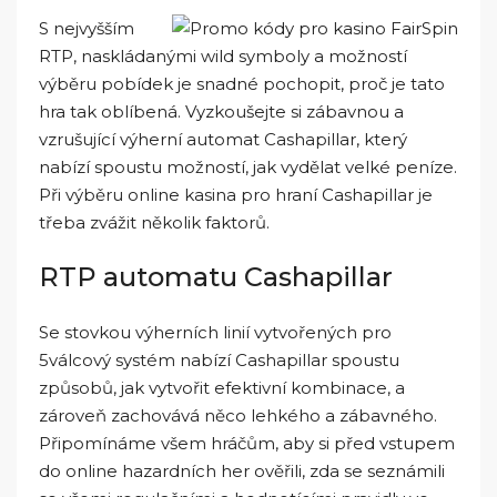
S nejvyšším
RTP, naskládanými wild symboly a možností
výběru pobídek je snadné pochopit, proč je tato
hra tak oblíbená. Vyzkoušejte si zábavnou a
vzrušující výherní automat Cashapillar, který
nabízí spoustu možností, jak vydělat velké peníze.
Při výběru online kasina pro hraní Cashapillar je
třeba zvážit několik faktorů.
RTP automatu Cashapillar
Se stovkou výherních linií vytvořených pro
5válcový systém nabízí Cashapillar spoustu
způsobů, jak vytvořit efektivní kombinace, a
zároveň zachovává něco lehkého a zábavného.
Připomínáme všem hráčům, aby si před vstupem
do online hazardních her ověřili, zda se seznámili