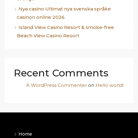
Nya casino Ultimat nya svenska språke
casinon online 2026
Island View Casino Resort & smoke-free
Beach View Casino Resort
Recent Comments
A WordPress Commenter
on
Hello world!
Home