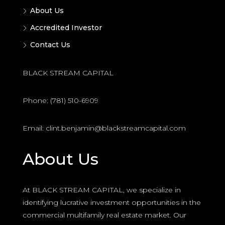
About Us
Accredited Investor
Contact Us
BLACK STREAM CAPITAL
Phone: (781) 510-6909
Email: clint.benjamin@blackstreamcapital.com
About Us
At BLACK STREAM CAPITAL, we specialize in
identifying lucrative investment opportunities in the
commercial multifamily real estate market. Our