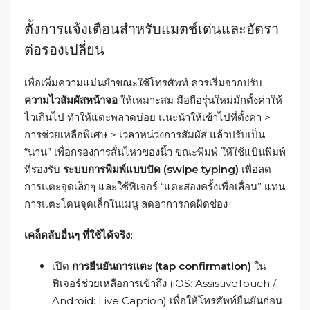
ตั้งการแจ้งเตือนสำหรับแมตช์เด่นและอัตรา
ต่อรองเปลี่ยน
เพื่อเพิ่มความแม่นยำขณะใช้โทรศัพท์ ควรเริ่มจากปรับ
ความไวสัมผัสหน้าจอ
ให้เหมาะสม มือถือรุ่นใหม่มักตั้งค่าให้
ไวเกินไป ทำให้แตะพลาดบ่อย แนะนำให้เข้าไปที่ตั้งค่า >
การช่วยเหลือพิเศษ > เวลาหน่วงการสัมผัส แล้วปรับเป็น
“นาน” เพื่อกรองการสั่นไหวของนิ้ว ขณะพิมพ์ ให้ใช้แป้นพิมพ์
ที่รองรับ
ระบบการพิมพ์แบบปัด (swipe typing)
เพื่อลด
การแตะจุดเล็กๆ และใช้ฟีเจอร์ “แตะสองครั้งเพื่อเลื่อน” แทน
การแตะโดนจุดเล็กในเมนู ลดอาการกดผิดช่อง
เคล็ดลับอื่นๆ ที่ใช้ได้จริง:
เปิด
การยืนยันการแตะ (tap confirmation)
ใน
ฟีเจอร์ช่วยเหลือการเข้าถึง (iOS: AssistiveTouch /
Android: Live Caption) เพื่อให้โทรศัพท์ยืนยันก่อน