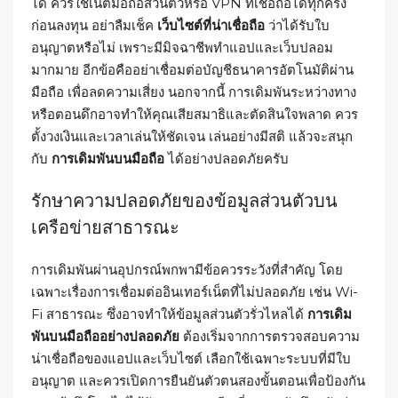
ได้ ควรใช้เน็ตมือถือส่วนตัวหรือ VPN ที่เชื่อถือได้ทุกครั้ง
ก่อนลงทุน อย่าลืมเช็ค
เว็บไซต์ที่น่าเชื่อถือ
ว่าได้รับใบ
อนุญาตหรือไม่ เพราะมีมิจฉาชีพทำแอปและเว็บปลอม
มากมาย อีกข้อคืออย่าเชื่อมต่อบัญชีธนาคารอัตโนมัติผ่าน
มือถือ เพื่อลดความเสี่ยง นอกจากนี้ การเดิมพันระหว่างทาง
หรือตอนดึกอาจทำให้คุณเสียสมาธิและตัดสินใจพลาด ควร
ตั้งวงเงินและเวลาเล่นให้ชัดเจน เล่นอย่างมีสติ แล้วจะสนุก
กับ
การเดิมพันบนมือถือ
ได้อย่างปลอดภัยครับ
รักษาความปลอดภัยของข้อมูลส่วนตัวบน
เครือข่ายสาธารณะ
การเดิมพันผ่านอุปกรณ์พกพามีข้อควรระวังที่สำคัญ โดย
เฉพาะเรื่องการเชื่อมต่ออินเทอร์เน็ตที่ไม่ปลอดภัย เช่น Wi-
Fi สาธารณะ ซึ่งอาจทำให้ข้อมูลส่วนตัวรั่วไหลได้
การเดิม
พันบนมือถืออย่างปลอดภัย
ต้องเริ่มจากการตรวจสอบความ
น่าเชื่อถือของแอปและเว็บไซต์ เลือกใช้เฉพาะระบบที่มีใบ
อนุญาต และควรเปิดการยืนยันตัวตนสองขั้นตอนเพื่อป้องกัน