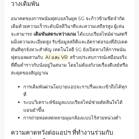
วางเดิมพัน
อนาคตของการพนันฟุตบอลในยุค 5G จะก้าวข้ามขีดจำกัด
เดิมด้วยความเร็วระดับมิลลิวินาทีและความเสถียรสูง ผู้เล่น
จะสามารถ
เดิมพันสดระหว่างเกม
ได้แบบเรียลไทม์ผ่านสตรี
มมิงความละเอียดสูง รับข้อมูลสถิติและอัตราต่อรองที่อัปเดต
ทันทีทุกจังหวะสำคัญ เทคโนโลยี 5G ยังเปิดทางให้การพนัน
ฟุตบอลผสานกับ
AI และ VR
สร้างประสบการณ์เสมือนจริง
ที่ดื่มด่ำราวกับนั่งอยู่ในสนาม โดยไม่ต้องกังวลเรื่องดีเลย์หรือ
สะดุดของสัญญาณ
การเดิมพันผ่านโมบายแอปจะราบรื่นและเข้าถึงได้ทุก
ที่
ระบบวิเคราะห์ข้อมูลแบบเรียลไทม์ช่วยตัดสินใจได้
แม่นยำขึ้น
การถ่ายทอดสดหลายมุมกล้องแบบไร้สายหน่วงต่ำ
ความคาดหวังต่อแอปฯ ที่ทำงานร่วมกับ