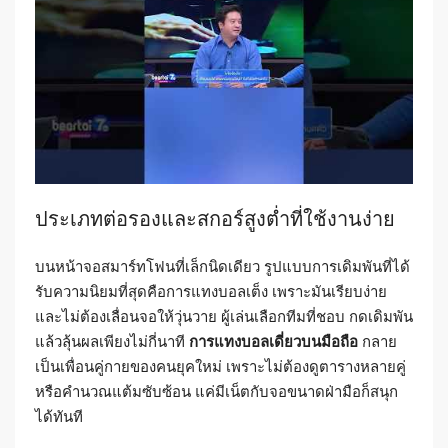
ประเภทต่อรองและสกอร์สูงต่ำที่ใช้งานง่าย
บนหน้าจอสมาร์ทโฟนที่เล็กนิดเดียว รูปแบบการเดิมพันที่ได้
รับความนิยมที่สุดคือการแทงบอลเต็ง เพราะมันเรียบง่าย
และไม่ต้องเลื่อนจอให้วุ่นวาย ผู้เล่นเลือกทีมที่ชอบ กดเดิมพัน
แล้วลุ้นผลเพียงไม่กี่นาที
การแทงบอลเดี่ยวบนมือถือ
กลาย
เป็นเพื่อนคู่กายของคนยุคใหม่ เพราะไม่ต้องดูตารางหลายคู่
หรือคำนวณแต้มซับซ้อน แค่มีเน็ตกับจอขนาดฝ่ามือก็สนุก
ได้ทันที