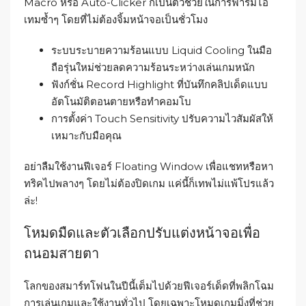
Macro หรือ Auto-Clicker ก็เป็นตัวช่วยในการฟาร์มไอ
เทมซ้ำๆ โดยที่ไม่ต้องจิ้มหน้าจอเป็นชั่วโมง
ระบบระบายความร้อนแบบ Liquid Cooling ในมือ
ถือรุ่นใหม่ช่วยลดความร้อนระหว่างเล่นเกมหนัก
ฟังก์ชั่น Record Highlight ที่บันทึกคลิปเด็ดแบบ
อัตโนมัติตอนตายหรือทำคอมโบ
การตั้งค่า Touch Sensitivity ปรับความไวสัมผัสให้
เหมาะกับมือคุณ
อย่าลืมใช้งานฟีเจอร์ Floating Window เพื่อแชทหรือหา
ทริคไปพลางๆ โดยไม่ต้องปิดเกม แค่นี้ก็เทพไม่แพ้โปรแล้ว
ล่ะ!
โหมดมืดและตัวเลือกปรับแต่งหน้าจอเพื่อ
ถนอมสายตา
โลกของสมาร์ทโฟนในปีนี้เต็มไปด้วยฟีเจอร์เด็ดที่พลิกโฉม
การเล่นเกมและใช้งานทั่วไป โดยเฉพาะโหมดเกมมิ่งที่ช่วย