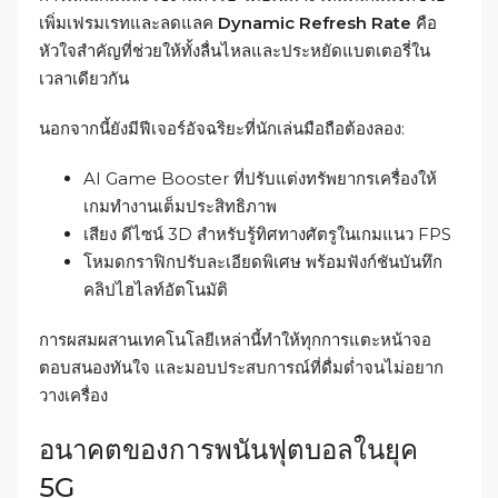
เพิ่มเฟรมเรทและลดแลค
Dynamic Refresh Rate
คือ
หัวใจสำคัญที่ช่วยให้ทั้งลื่นไหลและประหยัดแบตเตอรี่ใน
เวลาเดียวกัน
นอกจากนี้ยังมีฟีเจอร์อัจฉริยะที่นักเล่นมือถือต้องลอง:
AI Game Booster ที่ปรับแต่งทรัพยากรเครื่องให้
เกมทำงานเต็มประสิทธิภาพ
เสียง ดีไซน์ 3D สำหรับรู้ทิศทางศัตรูในเกมแนว FPS
โหมดกราฟิกปรับละเอียดพิเศษ พร้อมฟังก์ชันบันทึก
คลิปไฮไลท์อัตโนมัติ
การผสมผสานเทคโนโลยีเหล่านี้ทำให้ทุกการแตะหน้าจอ
ตอบสนองทันใจ และมอบประสบการณ์ที่ดื่มด่ำจนไม่อยาก
วางเครื่อง
อนาคตของการพนันฟุตบอลในยุค
5G