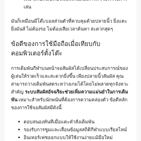
เล่น
มันก็เหมือนมีโต๊ะบอลส่วนตัวที่ควบคุมด้วยปลายนิ้ว ยิ่งแตะ
ยิ่งมันส์ ไม่ต้องรอ ไม่ต้องเสียเวลาค้นหา สะดวกสุดๆ
ข้อดีของการใช้มือถือเมื่อเทียบกับ
คอมพิวเตอร์ตั้งโต๊ะ
การเดิมพันกีฬาบนหน้าจอสัมผัสได้เปลี่ยนประสบการณ์ของ
ผู้เล่นให้รวดเร็วและสะดวกยิ่งขึ้น เพียงปลายนิ้วสัมผัส คุณ
สามารถวางเดิมพันสดระหว่างเกมได้โดยไม่พลาดทุกจังหวะ
สำคัญ
ระบบสัมผัสอัจฉริยะช่วยเพิ่มความแม่นยำในการเดิม
พัน
เหมาะสำหรับนักพนันที่ต้องการความคล่องตัว ข้อดีหลัก
ของการใช้จอสัมผัสมีดังนี้:
ตอบสนองทันทีเมื่อแตะคำสั่งเดิมพัน
รองรับการซูมและเลื่อนข้อมูลสถิติกีฬาแบบเรียลไทม์
อินเทอร์เฟซออกแบบให้ใช้งานง่ายแม้มือใหม่