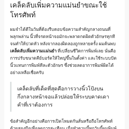
เคล็ดลับเพิ่มความแม่นยำขณะใช้
โทรศัพท์
ผมจำได้ดีในวันที่ต้องรีบตอบข้อความสำคัญกลางถนนที่
พลุกพล่าน นิ้วที่จรดหน้าจอมักจะพลาดกดผิดตัวอักษรทุกที
จนทำให้ปวดหัว หลังจากลองผิดลองถูกหลายครั้ง ผมค้นพบ
เคล็ดลับเพิ่มความแม่นยำ
ที่เปลี่ยนชีวิตการพิมพ์เลย นั่นคือ
การปรับขนาดคีย์บอร์ดให้ใหญ่ขึ้นในตั้งค่า และใช้ระบบปัด
นิ้วแทนการพิมพ์ทีละตัวอักษร ซึ่งช่วยลดอาการพิมพ์ผิดได้
อย่างเหลือเชื่อครับ
เคล็ดลับที่เด็ดที่สุดคือการวางนิ้วโป้งบน
กึ่งกลางหน้าจอแล้วปล่อยให้ระบบคาดเดา
คำที่เราต้องการ
ข้อสำคัญอีกอย่างคือการเปิดโหมดกันสั่นหรือถือโทรศัพท์
ด้วยสองมือเพื่อลดการสะเทือน เมื่อทำตามนี้ทุกวันนี้ผมพิมพ์