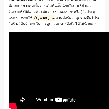
ชัดเจน หลายคนเริ่มจากเดิมพันเล็กน้อยในเกมที่ตัวเอง
วิเคราะห์สถิติมาแล้ว เช่น การทายผลสกอร์หรือผู้ยิงประตู
แรก บางรายใช้
สัญชาตญาณ
ตามฟอร์มล่าสุดของทีมโปรด
ก็สร้างสีสันท้าทายในการดูบอลสดทางมือถือได้ไม่น้อยเลย