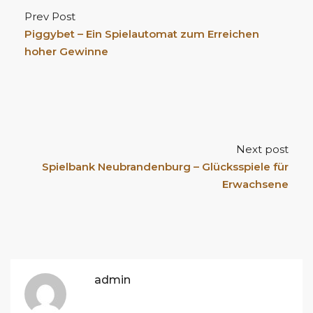
Prev Post
Piggybet – Ein Spielautomat zum Erreichen
hoher Gewinne
Next post
Spielbank Neubrandenburg – Glücksspiele für
Erwachsene
admin