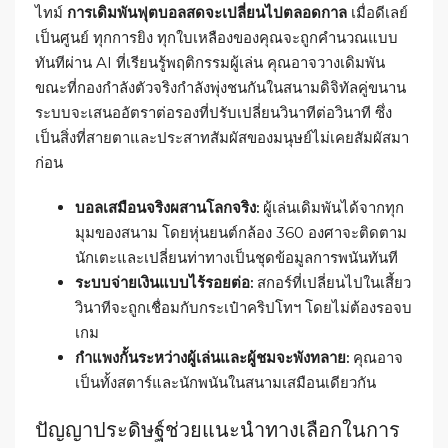
ไทม์
การเดิมพันฟุตบอลสดจะเปลี่ยนไปตลอดกาล
เมื่อดีเลย์
เป็นศูนย์ ทุกการยิง ทุกใบเหลืองของคุณจะถูกคำนวณแบบ
ทันทีผ่าน AI ที่เรียนรู้พฤติกรรมผู้เล่น คุณอาจวางเดิมพัน
ขณะที่กองกำลังตัวจริงกำลังพุ่งชนกันในสนามดิจิทัลคู่ขนาน
ระบบจะเสนออัตราต่อรองที่ปรับเปลี่ยนวินาทีต่อวินาที ซึ่ง
เป็นสิ่งที่สายตาและประสาทสัมผัสของมนุษย์ไม่เคยสัมผัสมา
ก่อน
บอลเสมือนจริงผสานโลกจริง:
ผู้เล่นเดิมพันได้จากทุก
มุมของสนาม โดยหุ่นยนต์กล้อง 360 องศาจะติดตาม
นักเตะและเปลี่ยนท่าทางเป็นชุดข้อมูลการพนันทันที
ระบบจ่ายเงินแบบไร้รอยต่อ:
สกอร์ที่เปลี่ยนไปในเสี้ยว
วินาทีจะถูกเชื่อมกับกระเป๋าคริปโทฯ โดยไม่ต้องรอจบ
เกม
กำแพงกั้นระหว่างผู้เล่นและผู้ชมจะพังทลาย:
คุณอาจ
เป็นทั้งสตาร์และนักพนันในสนามเสมือนเดียวกัน
ปัญญาประดิษฐ์ช่วยแนะนำทางเลือกในการ