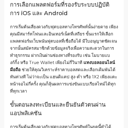
การเลือกแพลตฟอร์มที่รองรับระบบปฏิบัติ
การ iOS และ Android
การเริ่มต้นเสี่ยงดวงกับฟุตบอลทางโทรศัพท์นั้นง่ายดาย เพียง
คุณมีสมาร์ทโฟนและอินเทอร์เน็ตที่เสถียร ขั้นแรกให้เลือก
แพลตฟอร์มเว็บพนันฟุตบอลที่เชื่อถือได้ มีใบอนุญาตชัดเจน
จากนั้นสมัครสมาชิกด้วยข้อมูลจริงเพื่อความสะดวกในการ
ทำธุรกรรม ฝากเงินผ่านช่องทางที่รองรับ เช่น โมบายแบ
งก์กิ้ง หรือ True Wallet เพียงไม่กี่วินาที
แทงบอลออนไลน์
มือถือ
ช่วยให้คุณวิเคราะห์ราคาบอลสดและเลือกเดิมพันได้
ทันท่วงที ไม่ว่าจะเป็น แฮนดิแคป สูง-ต่ำ หรือ 1X2 เพียงแตะ
หน้าจอไม่กี่ครั้ง คุณก็ลุ้นผลการแข่งขันแบบเรียลไทม์ได้ทุก
ที่ทุกเวลา
ขั้นตอนลงทะเบียนและยืนยันตัวตนผ่าน
แอปพลิเคชัน
การเริ่มต้นเสี่ยงดวงกับฟุตบอลทางโทรศัพท์ในยุคนี้ทำได้