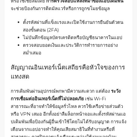
หรือโซเชียลมีเดีย
การตรวจสอบแหล่งที่มาของแอปเดิมพัน
จะช่วยป้องกันการติดมัลแวร์หรือการถูกขโมยข้อมูล
ตั้งรหัสผ่านที่แข็งแรงและเปิดใช้งานการยืนยันตัวตน
สองขั้นตอน (2FA)
ไม่บันทึกข้อมูลบัตรเครดิตหรือบัญชีธนาคารในแอป
ตรวจสอบยอดเงินและประวัติการทำรายการอย่าง
สม่ำเสมอ
สัญญาณอินเทอร์เน็ตเสถียรคือหัวใจของการ
แทงสด
การเดิมพันผ่านอุปกรณ์พกพามีความสะดวก แต่ต้อง
ระวัง
การเชื่อมต่ออินเทอร์เน็ตที่ไม่ปลอดภัย
เช่น Wi-Fi
สาธารณะที่อาจทำให้ข้อมูลรั่วไหล ควรใช้เครือข่ายส่วนตัว
หรือ VPN เสมอ อีกทั้งอย่าลืมล็อกหน้าจอและตั้งรหัสผ่านแอ
ปเดิมพันเพื่อป้องกันผู้อื่นเข้าใช้โดยไม่ได้รับอนุญาต การแจ้ง
เตือนจากแอปอาจทำให้คุณเสียสมาธิในที่ทำงานหรือที่
สาธารณะ ควรปิดการแจ้งเตือนระหว่างใช้งานนอกบ้าน