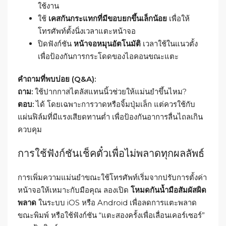
ใช้งาน
ใช้
เคสกันกระแทกที่มีขอบยกขึ้นเล็กน้อย
เพื่อให้
โทรศัพท์ตั้งนิ่งเวลาแตะหน้าจอ
ปิดฟังก์ชัน
หน้าจอหมุนอัตโนมัติ
เวลาใช้ในแนวตั้ง
เพื่อป้องกันการกระโดดของไอคอนขณะแตะ
คำถามที่พบบ่อย (Q&A):
ถาม:
ใช้ปากกาสไตลัสแทนนิ้วช่วยให้แม่นยำขึ้นไหม?
ตอบ:
ได้ โดยเฉพาะการวาดหรือจิ้มปุ่มเล็ก แต่ควรใช้กับ
แผ่นฟิล์มที่มีแรงเสียดทานต่ำ เพื่อป้องกันอาการลื่นไถลเกิน
ควบคุม
การใช้ฟังก์ชันเช็คตั๋วเพื่อไม่พลาดทุกผลลัพธ์
การเพิ่มความแม่นยำขณะใช้โทรศัพท์เริ่มจากปรับการตั้งค่า
หน้าจอให้เหมาะกับมือคุณ ลองเปิด
โหมดกันน้ำมือสัมผัสผิด
พลาด
ในระบบ iOS หรือ Android เพื่อลดการแตะพลาด
ขณะพิมพ์ หรือใช้ฟังก์ชัน “แตะสองครั้งเพื่อเลื่อนเคอร์เซอร์”