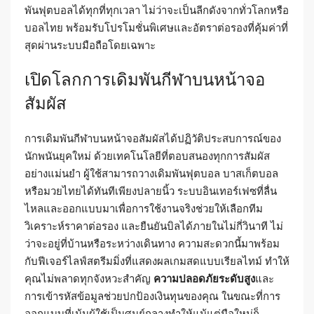
พันฟุตบอลได้ทุกที่ทุกเวลา ไม่ว่าจะเป็นลีกดังจากทั่วโลกหรือ
บอลไทย พร้อมรับโปรโมชั่นพิเศษและอัตราต่อรองที่คุ้มค่าที่
สุดผ่านระบบมือถือโดยเฉพาะ
เปิดโลกการเดิมพันกีฬาบนหน้าจอ
สัมผัส
การเดิมพันกีฬาบนหน้าจอสัมผัสได้ปฏิวัติประสบการณ์ของ
นักพนันยุคใหม่ ด้วยเทคโนโลยีที่ตอบสนองทุกการสัมผัส
อย่างแม่นยำ ผู้ใช้สามารถวางเดิมพันฟุตบอล บาสเก็ตบอล
หรือมวยไทยได้ทันทีเพียงปลายนิ้ว ระบบอินเทอร์เฟซที่ลื่น
ไหลและออกแบบมาเพื่อการใช้งานจริงช่วยให้เลือกทีม
วิเคราะห์ราคาต่อรอง และยืนยันบิลได้ภายในไม่กี่วินาที ไม่
ว่าจะอยู่ที่บ้านหรือระหว่างเดินทาง ความสะดวกนี้มาพร้อม
กับฟีเจอร์ไลฟ์สตรีมมิ่งที่แสดงผลเกมสดแบบเรียลไทม์ ทำให้
คุณไม่พลาดทุกจังหวะสำคัญ
ความปลอดภัยระดับสูง
และ
การเข้ารหัสข้อมูลช่วยปกป้องเงินทุนของคุณ ในขณะที่การ
ออกแบบที่เน้นผู้ใช้เป็นศูนย์กลางทำให้แม้แต่มือใหม่ก็