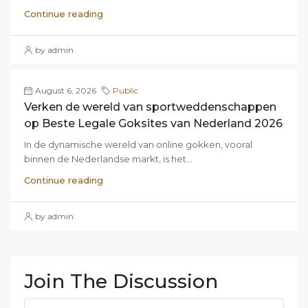
Continue reading
by admin
August 6, 2026
Public
Verken de wereld van sportweddenschappen
op Beste Legale Goksites van Nederland 2026
In de dynamische wereld van online gokken, vooral
binnen de Nederlandse markt, is het...
Continue reading
by admin
Join The Discussion