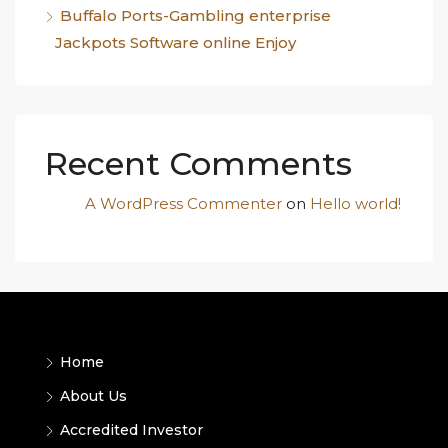
Buffalo Ports-Gambling enterprise
Jackpots Software online Enjoy
Recent Comments
A WordPress Commenter
on
Hello world!
Home
About Us
Accredited Investor