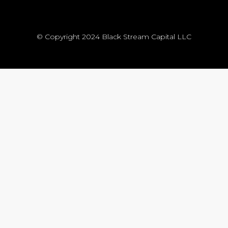
© Copyright 2024 Black Stream Capital LLC