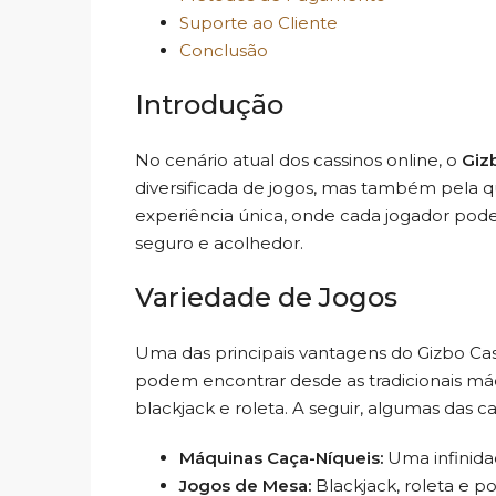
Suporte ao Cliente
Conclusão
Introdução
No cenário atual dos cassinos online, o
Gizb
diversificada de jogos, mas também pela q
experiência única, onde cada jogador pod
seguro e acolhedor.
Variedade de Jogos
Uma das principais vantagens do Gizbo Cas
podem encontrar desde as tradicionais má
blackjack e roleta. A seguir, algumas das ca
Máquinas Caça-Níqueis:
Uma infinida
Jogos de Mesa:
Blackjack, roleta e 