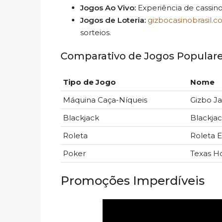
Jogos Ao Vivo:
Experiência de cassino
Jogos de Loteria:
gizbocasinobrasil.
sorteios.
Comparativo de Jogos Popular
Tipo de Jogo
Nome
Máquina Caça-Níqueis
Gizbo J
Blackjack
Blackjac
Roleta
Roleta 
Poker
Texas H
Promoções Imperdíveis