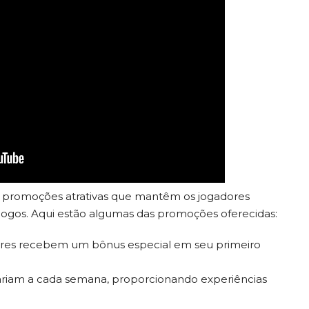
as promoções atrativas que mantêm os jogadores
 jogos. Aqui estão algumas das promoções oferecidas:
res recebem um bônus especial em seu primeiro
ariam a cada semana, proporcionando experiências