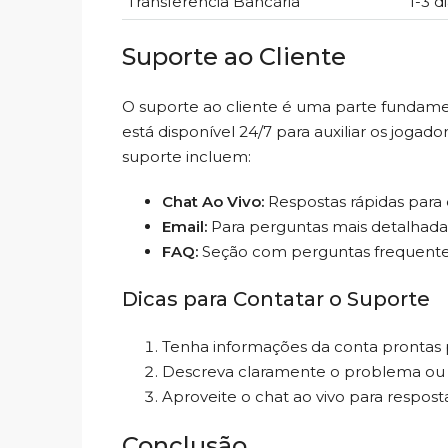
Transferência Bancária
1-3 d
Suporte ao Cliente
O suporte ao cliente é uma parte fundamen
está disponível 24/7 para auxiliar os joga
suporte incluem:
Chat Ao Vivo:
Respostas rápidas para 
Email:
Para perguntas mais detalhada
FAQ:
Seção com perguntas frequentes
Dicas para Contatar o Suporte
Tenha informações da conta prontas p
Descreva claramente o problema ou 
Aproveite o chat ao vivo para respost
Conclusão