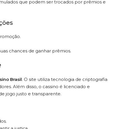
ulados que podem ser trocados por prêmios e
oções
promoção.
 suas chances de ganhar prêmios.
e
ino Brasil
. O site utiliza tecnologia de criptografia
res. Além disso, o cassino é licenciado e
 jogo justo e transparente.
os.
tir a justiça.