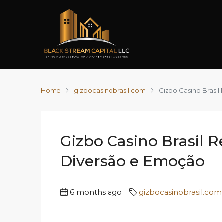
Home
gizbocasinobrasil.com
Gizbo Casino Brasi
Gizbo Casino Brasil R
Diversão e Emoção
6 months ago
gizbocasinobrasil.com