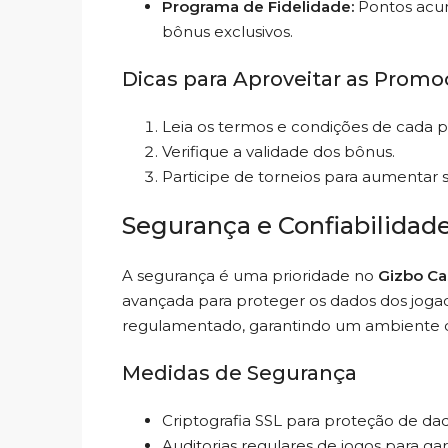
Programa de Fidelidade:
Pontos acum
bônus exclusivos.
Dicas para Aproveitar as Prom
Leia os termos e condições de cada 
Verifique a validade dos bônus.
Participe de torneios para aumentar
Segurança e Confiabilidad
A segurança é uma prioridade no
Gizbo Cas
avançada para proteger os dados dos jogado
regulamentado, garantindo um ambiente de
Medidas de Segurança
Criptografia SSL para proteção de dad
Auditorias regulares de jogos para garan