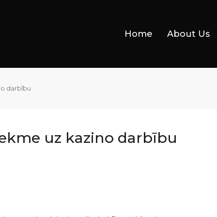
Home
About Us
no darbību
etekme uz kazino darbību