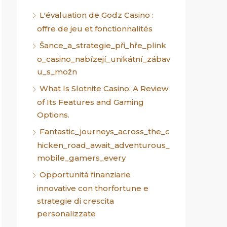
L'évaluation de Godz Casino :
offre de jeu et fonctionnalités
Šance_a_strategie_při_hře_plink
o_casino_nabízejí_unikátní_zábav
u_s_možn
What Is Slotnite Casino: A Review
of Its Features and Gaming
Options.
Fantastic_journeys_across_the_c
hicken_road_await_adventurous_
mobile_gamers_every
Opportunità finanziarie
innovative con thorfortune e
strategie di crescita
personalizzate