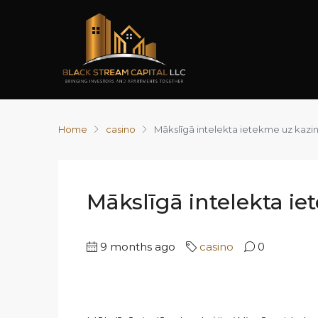
Home
casino
Mākslīgā intelekta ietekme uz kazi
Mākslīgā intelekta i
9 months ago
casino
0