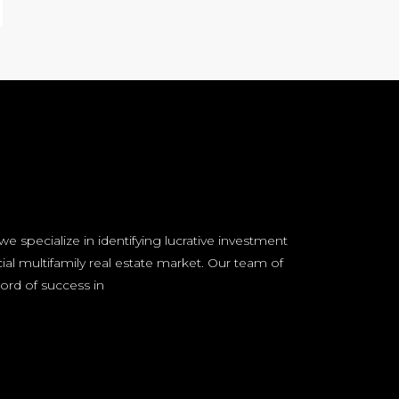
pecialize in identifying lucrative investment
al multifamily real estate market. Our team of
ord of success in