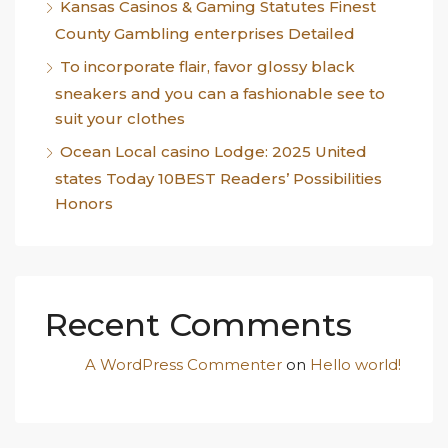
Kansas Casinos & Gaming Statutes Finest
County Gambling enterprises Detailed
To incorporate flair, favor glossy black
sneakers and you can a fashionable see to
suit your clothes
Ocean Local casino Lodge: 2025 United
states Today 10BEST Readers’ Possibilities
Honors
Recent Comments
A WordPress Commenter
on
Hello world!