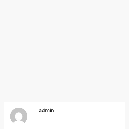
admin