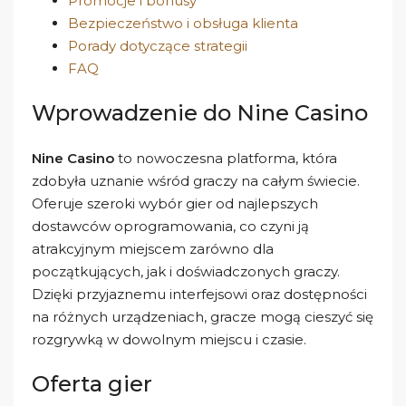
Promocje i bonusy
Bezpieczeństwo i obsługa klienta
Porady dotyczące strategii
FAQ
Wprowadzenie do Nine Casino
Nine Casino
to nowoczesna platforma, która
zdobyła uznanie wśród graczy na całym świecie.
Oferuje szeroki wybór gier od najlepszych
dostawców oprogramowania, co czyni ją
atrakcyjnym miejscem zarówno dla
początkujących, jak i doświadczonych graczy.
Dzięki przyjaznemu interfejsowi oraz dostępności
na różnych urządzeniach, gracze mogą cieszyć się
rozgrywką w dowolnym miejscu i czasie.
Oferta gier