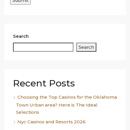
Search
Search
Recent Posts
Choosing the Top Casinos for the Oklahoma
Town Urban area? Here is The Ideal
Selections
Nyc Casinos and Resorts 2026