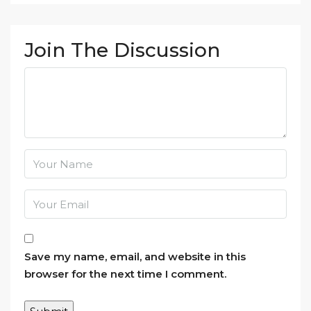
Join The Discussion
Save my name, email, and website in this
browser for the next time I comment.