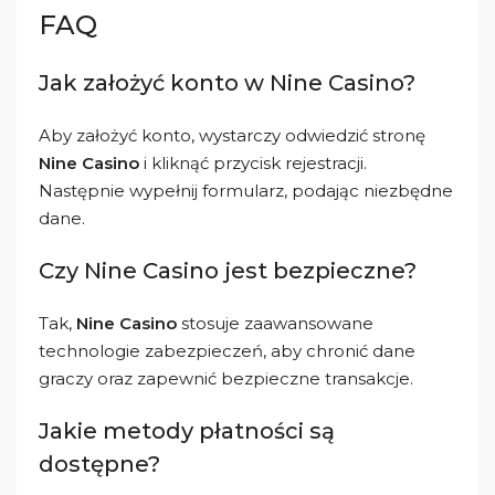
FAQ
Jak założyć konto w Nine Casino?
Aby założyć konto, wystarczy odwiedzić stronę
Nine Casino
i kliknąć przycisk rejestracji.
Następnie wypełnij formularz, podając niezbędne
dane.
Czy Nine Casino jest bezpieczne?
Tak,
Nine Casino
stosuje zaawansowane
technologie zabezpieczeń, aby chronić dane
graczy oraz zapewnić bezpieczne transakcje.
Jakie metody płatności są
dostępne?