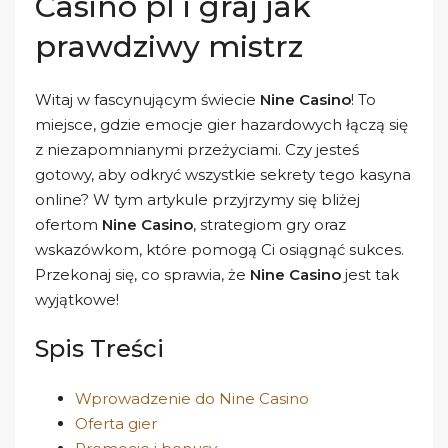
Casino pl i graj jak
prawdziwy mistrz
Witaj w fascynującym świecie
Nine Casino
! To
miejsce, gdzie emocje gier hazardowych łączą się
z niezapomnianymi przeżyciami. Czy jesteś
gotowy, aby odkryć wszystkie sekrety tego kasyna
online? W tym artykule przyjrzymy się bliżej
ofertom
Nine Casino
, strategiom gry oraz
wskazówkom, które pomogą Ci osiągnąć sukces.
Przekonaj się, co sprawia, że
Nine Casino
jest tak
wyjątkowe!
Spis Treści
Wprowadzenie do Nine Casino
Oferta gier