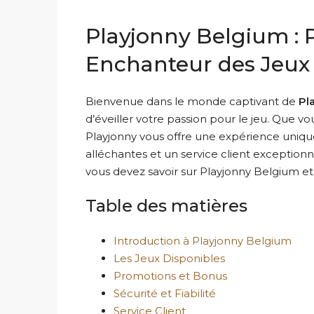
Playjonny Belgium : 
Enchanteur des Jeux
Bienvenue dans le monde captivant de
Pl
d’éveiller votre passion pour le jeu. Que v
Playjonny vous offre une expérience uniq
alléchantes et un service client exceptionn
vous devez savoir sur Playjonny Belgium et
Table des matières
Introduction à Playjonny Belgium
Les Jeux Disponibles
Promotions et Bonus
Sécurité et Fiabilité
Service Client