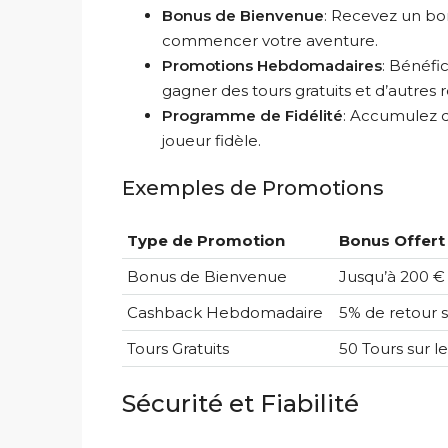
Bonus de Bienvenue
: Recevez un bon
commencer votre aventure.
Promotions Hebdomadaires
: Bénéfi
gagner des tours gratuits et d’autre
Programme de Fidélité
: Accumulez d
joueur fidèle.
Exemples de Promotions
Type de Promotion
Bonus Offert
Bonus de Bienvenue
Jusqu’à 200 € 
Cashback Hebdomadaire
5% de retour s
Tours Gratuits
50 Tours sur 
Sécurité et Fiabilité