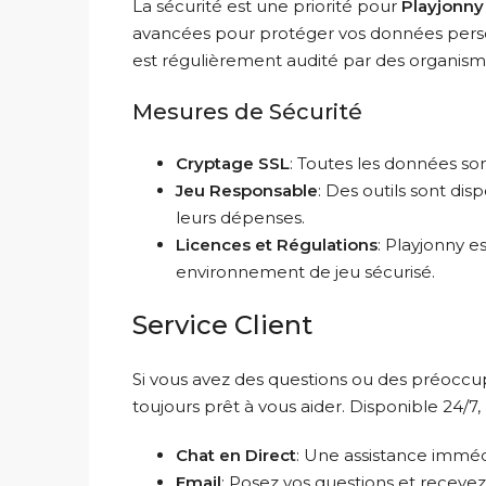
La sécurité est une priorité pour
Playjonny
avancées pour protéger vos données personn
est régulièrement audité par des organism
Mesures de Sécurité
Cryptage SSL
: Toutes les données son
Jeu Responsable
: Des outils sont dis
leurs dépenses.
Licences et Régulations
: Playjonny e
environnement de jeu sécurisé.
Service Client
Si vous avez des questions ou des préoccupa
toujours prêt à vous aider. Disponible 24/7,
Chat en Direct
: Une assistance imméd
Email
: Posez vos questions et receve