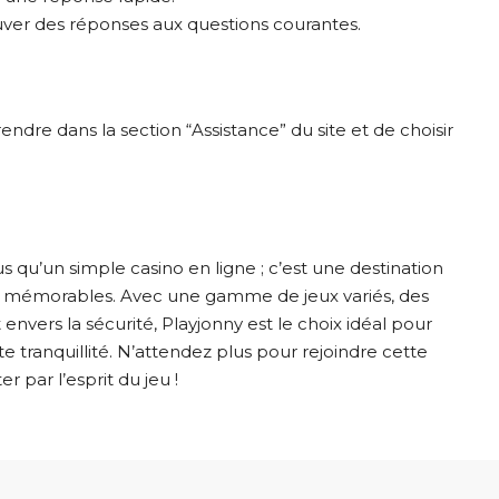
ver des réponses aux questions courantes.
rendre dans la section “Assistance” du site et de choisir
s qu’un simple casino en ligne ; c’est une destination
 mémorables. Avec une gamme de jeux variés, des
vers la sécurité, Playjonny est le choix idéal pour
 tranquillité. N’attendez plus pour rejoindre cette
 par l’esprit du jeu !