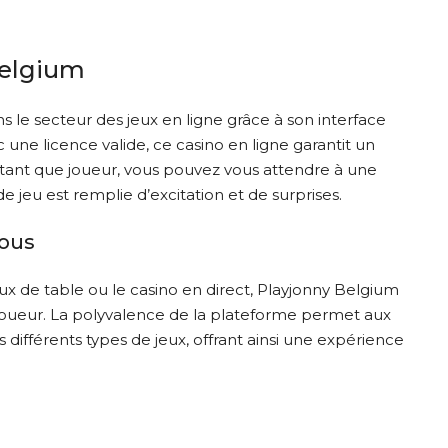
Belgium
 le secteur des jeux en ligne grâce à son interface
c une licence valide, ce casino en ligne garantit un
 tant que joueur, vous pouvez vous attendre à une
 jeu est remplie d’excitation et de surprises.
Tous
ux de table ou le casino en direct, Playjonny Belgium
 joueur. La polyvalence de la plateforme permet aux
s différents types de jeux, offrant ainsi une expérience