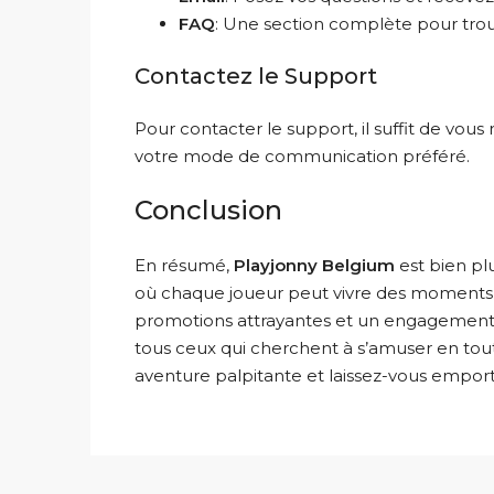
FAQ
: Une section complète pour trou
Contactez le Support
Pour contacter le support, il suffit de vous 
votre mode de communication préféré.
Conclusion
En résumé,
Playjonny Belgium
est bien plu
où chaque joueur peut vivre des moments
promotions attrayantes et un engagement en
tous ceux qui cherchent à s’amuser en toute
aventure palpitante et laissez-vous emporter