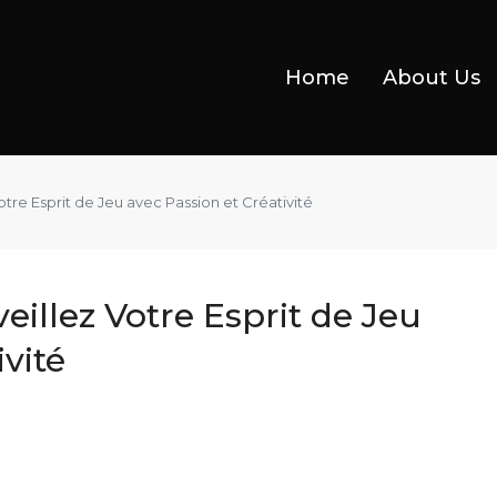
Home
About Us
tre Esprit de Jeu avec Passion et Créativité
illez Votre Esprit de Jeu
vité