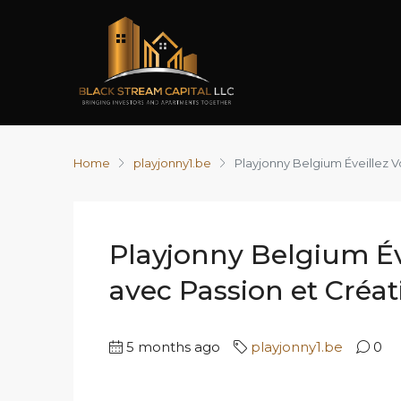
Home
playjonny1.be
Playjonny Belgium Éveillez Vo
Playjonny Belgium Éve
avec Passion et Créati
5 months ago
playjonny1.be
0