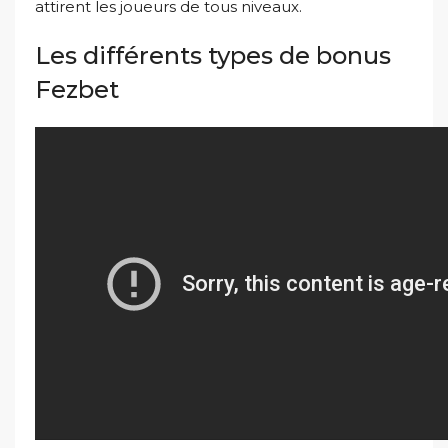
attirent les joueurs de tous niveaux.
Les différents types de bonus
Fezbet