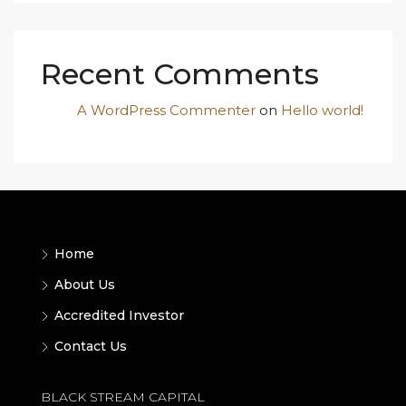
Recent Comments
A WordPress Commenter
on
Hello world!
Home
About Us
Accredited Investor
Contact Us
BLACK STREAM CAPITAL