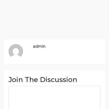
admin
Join The Discussion