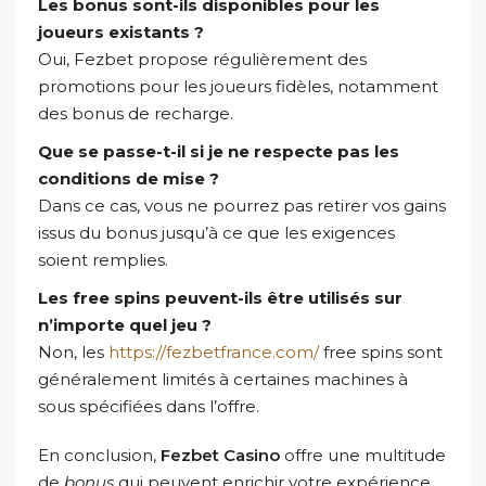
Les bonus sont-ils disponibles pour les
joueurs existants ?
Oui, Fezbet propose régulièrement des
promotions pour les joueurs fidèles, notamment
des bonus de recharge.
Que se passe-t-il si je ne respecte pas les
conditions de mise ?
Dans ce cas, vous ne pourrez pas retirer vos gains
issus du bonus jusqu’à ce que les exigences
soient remplies.
Les free spins peuvent-ils être utilisés sur
n’importe quel jeu ?
Non, les
https://fezbetfrance.com/
free spins sont
généralement limités à certaines machines à
sous spécifiées dans l’offre.
En conclusion,
Fezbet Casino
offre une multitude
de
bonus
qui peuvent enrichir votre expérience