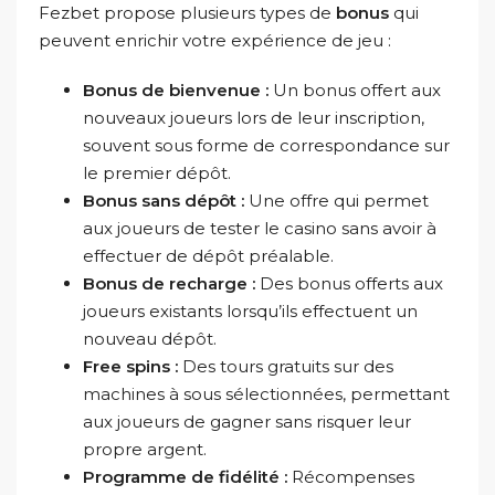
Fezbet propose plusieurs types de
bonus
qui
peuvent enrichir votre expérience de jeu :
Bonus de bienvenue :
Un bonus offert aux
nouveaux joueurs lors de leur inscription,
souvent sous forme de correspondance sur
le premier dépôt.
Bonus sans dépôt :
Une offre qui permet
aux joueurs de tester le casino sans avoir à
effectuer de dépôt préalable.
Bonus de recharge :
Des bonus offerts aux
joueurs existants lorsqu’ils effectuent un
nouveau dépôt.
Free spins :
Des tours gratuits sur des
machines à sous sélectionnées, permettant
aux joueurs de gagner sans risquer leur
propre argent.
Programme de fidélité :
Récompenses