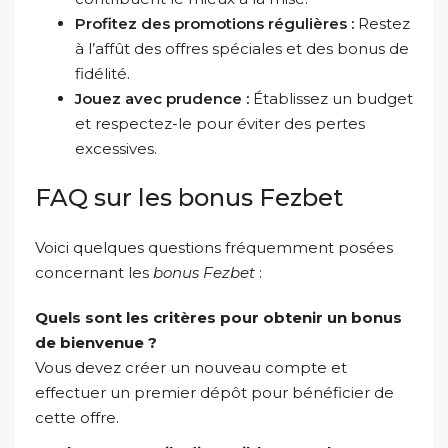
Profitez des promotions régulières :
Restez
à l’affût des offres spéciales et des bonus de
fidélité.
Jouez avec prudence :
Établissez un budget
et respectez-le pour éviter des pertes
excessives.
FAQ sur les bonus Fezbet
Voici quelques questions fréquemment posées
concernant les
bonus Fezbet
:
Quels sont les critères pour obtenir un bonus
de bienvenue ?
Vous devez créer un nouveau compte et
effectuer un premier dépôt pour bénéficier de
cette offre.