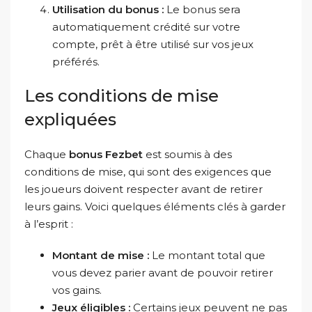
Utilisation du bonus :
Le bonus sera
automatiquement crédité sur votre
compte, prêt à être utilisé sur vos jeux
préférés.
Les conditions de mise
expliquées
Chaque
bonus Fezbet
est soumis à des
conditions de mise, qui sont des exigences que
les joueurs doivent respecter avant de retirer
leurs gains. Voici quelques éléments clés à garder
à l’esprit :
Montant de mise :
Le montant total que
vous devez parier avant de pouvoir retirer
vos gains.
Jeux éligibles :
Certains jeux peuvent ne pas