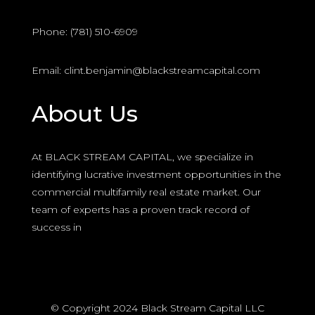
Phone: (781) 510-6909
Email: clint.benjamin@blackstreamcapital.com
About Us
At BLACK STREAM CAPITAL, we specialize in
identifying lucrative investment opportunities in the
commercial multifamily real estate market. Our
team of experts has a proven track record of
success in
© Copyright 2024 Black Stream Capital LLC