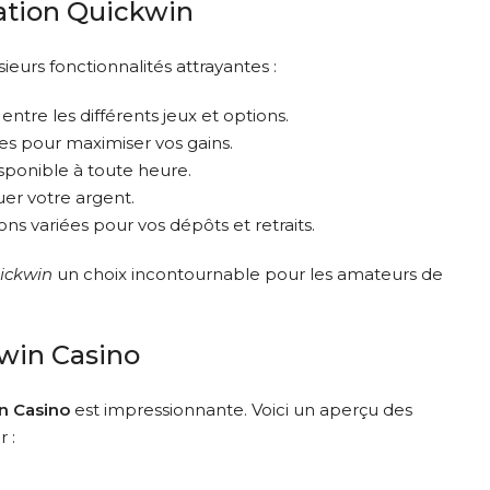
cation Quickwin
ieurs fonctionnalités attrayantes :
entre les différents jeux et options.
s pour maximiser vos gains.
sponible à toute heure.
uer votre argent.
ns variées pour vos dépôts et retraits.
ickwin
un choix incontournable pour les amateurs de
kwin Casino
n Casino
est impressionnante. Voici un aperçu des
 :