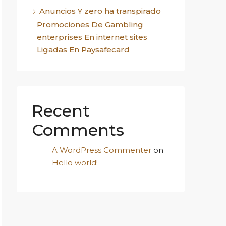
Anuncios Y zero ha transpirado
Promociones De Gambling
enterprises En internet sites
Ligadas En Paysafecard
Recent
Comments
A WordPress Commenter
on
Hello world!