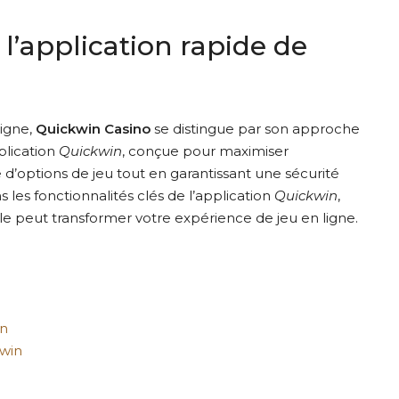
 l’application rapide de
ligne,
Quickwin Casino
se distingue par son approche
plication
Quickwin
, conçue pour maximiser
e d’options de jeu tout en garantissant une sécurité
 les fonctionnalités clés de l’application
Quickwin
,
le peut transformer votre expérience de jeu en ligne.
on
kwin