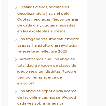
Desafios diarios, semanales
desplazandolo hacia el pelo
Cuotas mejoradas: Recompensas
de cada dia y cuotas mejoradas
en las excelentes sucesos
Los tragaperras, invariablemente
usadas, ha adulto una revolucion
referente an effective 2025
Garantizamos cual los angeles
totalidad de hacen de clases de
juego resultan distintas, ?todo el
tiempo llenas acerca de
emocion!
Los angeles experiencia acerca
de las online casinos seri�good
cada vez sobra inmersiva