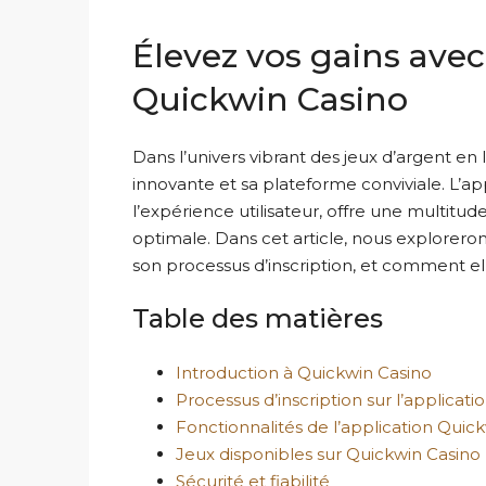
Élevez vos gains avec
Quickwin Casino
Dans l’univers vibrant des jeux d’argent en 
innovante et sa plateforme conviviale. L’ap
l’expérience utilisateur, offre une multitud
optimale. Dans cet article, nous explorerons
son processus d’inscription, et comment el
Table des matières
Introduction à Quickwin Casino
Processus d’inscription sur l’applicati
Fonctionnalités de l’application Quic
Jeux disponibles sur Quickwin Casino
Sécurité et fiabilité