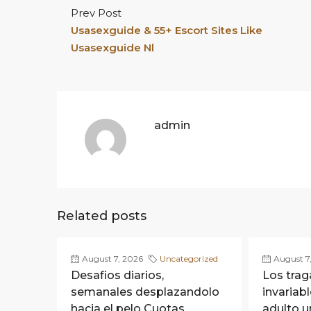
Prev Post
Usasexguide & 55+ Escort Sites Like
Usasexguide Nl
admin
Related posts
August 7, 2026
Uncategorized
August 7
Desafios diarios,
Los trag
semanales desplazandolo
invariab
hacia el pelo Cuotas
adulto u