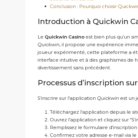
Conclusion : Pourquoi choisir Quickwi
Introduction à Quickwin C
Le
Quickwin Casino
est bien plus qu’un sim
Quickwin
, il propose une expérience imme
joueur expérimenté, cette plateforme a é
interface intuitive et à des graphismes de
divertissement sans précédent.
Processus d’inscription sur
S’inscrire sur l’application
Quickwin
est un j
Téléchargez l’application depuis le sit
Ouvrez l’application et cliquez sur “S’in
Remplissez le formulaire d’inscriptio
Confirmez votre adresse e-mail via le 