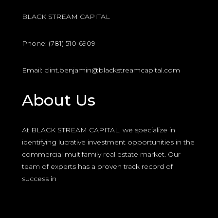
BLACK STREAM CAPITAL
Phone: (781) 510-6909
Email: clint.benjamin@blackstreamcapital.com
About Us
At BLACK STREAM CAPITAL, we specialize in
identifying lucrative investment opportunities in the
commercial multifamily real estate market. Our
team of experts has a proven track record of
success in