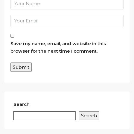
Save my name, email, and website in this
browser for the next time I comment.
Search
Search