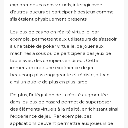
explorer des casinos virtuels, interagir avec
d’autres joueurs et participer à des jeux comme
s’ils étaient physiquement présents.
Les jeux de casino en réalité virtuelle, par
exemple, permettent aux utilisateurs de s’asseoir
à une table de poker virtuelle, de jouer aux
machines à sous ou de participer à des jeux de
table avec des croupiers en direct. Cette
immersion crée une expérience de jeu
beaucoup plus engageante et réaliste, attirant
ainsi un public de plus en plus large.
De plus, l’intégration de la réalité augmentée
dans les jeux de hasard permet de superposer
des éléments virtuels à la réalité, enrichissant ainsi
l’expérience de jeu. Par exemple, des
applications peuvent permettre aux joueurs de