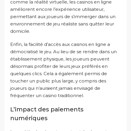
comme la réalité virtuelle, les casinos en ligne
améliorent encore l’expérience utilisateur,
permettant aux joueurs de s’immerger dans un
environnement de jeu réaliste sans quitter leur
domicile.
Enfin, la facilité d’accès aux casinos en ligne a
démocratisé le jeu. Au lieu de se rendre dans un
établissement physique, les joueurs peuvent
désormais profiter de leurs jeux préférés en
quelques clics. Cela a également permis de
toucher un public plus large, y compris des
joueurs qui n’auraient jamais envisagé de
fréquenter un casino traditionnel.
L’impact des paiements
numériques