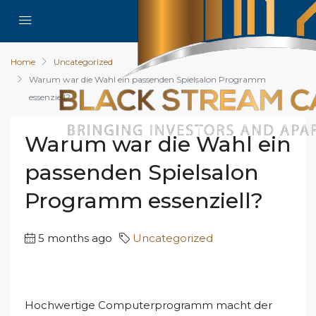
Home
Uncategorized
Warum war die Wahl ein passenden Spielsalon Programm
essenziell?
Warum war die Wahl ein
passenden Spielsalon
Programm essenziell?
5 months ago
Uncategorized
Hochwertige Computerprogramm macht der