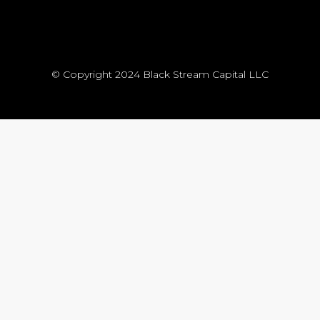
© Copyright 2024 Black Stream Capital LLC