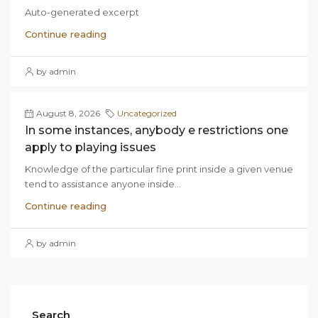
Auto-generated excerpt
Continue reading
by admin
August 8, 2026
Uncategorized
In some instances, anybody e restrictions one
apply to playing issues
Knowledge of the particular fine print inside a given venue
tend to assistance anyone inside...
Continue reading
by admin
Search